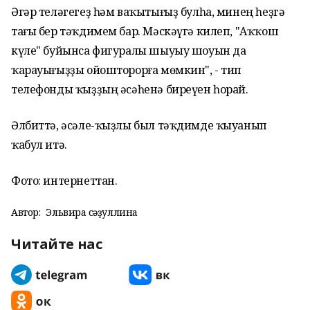
Әгәр теләгегеҙ һәм ваҡытығыҙ булһа, минең һеҙгә
тағы бер тәҡдимем бар. Мәскәүгә килеп, "Аҡҡош
күле" буйынса фигуралы шыуыу шоуын да
ҡарауығыҙҙы ойошторорға мөмкин", - тип
телефонды ҡыҙҙың әсәһенә биреүен һорай.
Әлбиттә, әсәле-ҡыҙлы был тәҡдимде ҡыуанып
ҡабул итә.
Фото: интернеттан.
Автор:
Эльвира Әсәҙуллина
Читайте нас