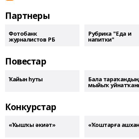
Партнеры
Фотобанк
Рубрика "Еда и
журналистов РБ
напитки"
Повестар
Ҡайын һуты
Бала тараҡанды
мыйыҡ уйнатҡаны
Конкурстар
«Ҡышҡы әкиәт»
«Ҡоштарға ашха