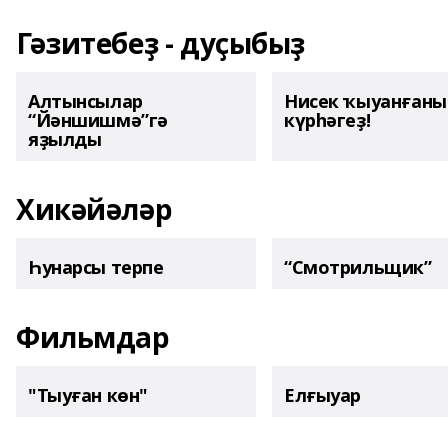
Гәзитебеҙ - дуҫыбыҙ
Алтынсылар
Нисек ҡыуанған
“Йәншишмә”гә
күрһәгеҙ!
яҙылды
Хикәйәләр
Һунарсы терпе
“Смотрильщик”
Фильмдар
"Тыуған көн"
Елғыуар