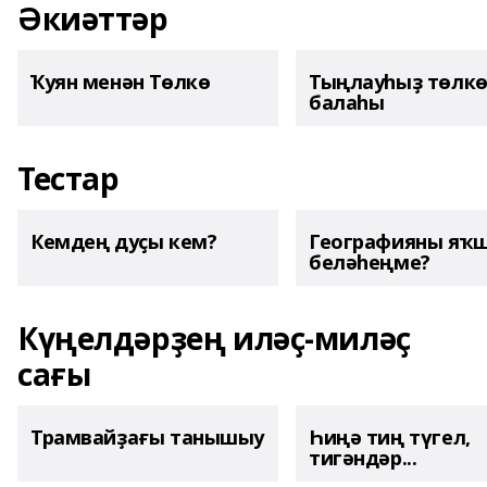
Әкиәттәр
Ҡуян менән Төлкө
Тыңлауһыҙ төлк
балаһы
Тестар
Кемдең дуҫы кем?
Географияны яҡ
беләһеңме?
Күңелдәрҙең иләҫ-миләҫ
сағы
Трамвайҙағы танышыу
Һиңә тиң түгел,
тигәндәр...