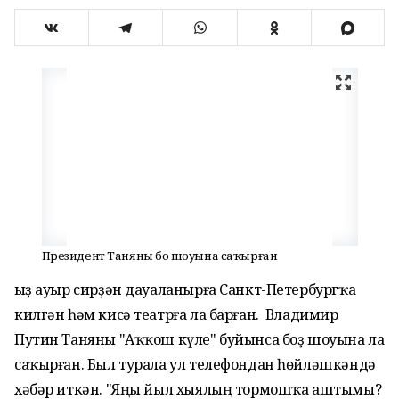
Президент Таняны боҙ шоуына саҡырған
Ҡыҙ ауыр сирҙән дауаланырға Санкт-Петербургҡа
килгән һәм кисә театрға ла барған. Владимир
Путин Таняны "Аҡҡош күле" буйынса боҙ шоуына ла
саҡырған. Был турала ул телефондан һөйләшкәндә
хәбәр иткән. "Яңы йыл хыялың тормошҡа аштымы?