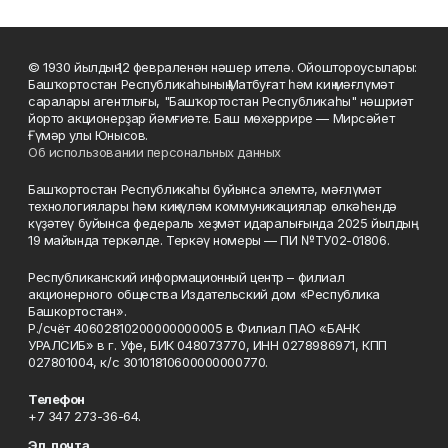
© 1930 йылдың 12 февраленән нәшер ителә. Ойоштороусылары:
Башҡортостан Республикаһының Матбуғат һәм киң мәғлүмәт
саралары агентлығы, "Башҡортостан Республикаһы" нәшриәт
йорто акционерҙар йәмғиәте. Баш мөхәррире — Мирсәйет
Ғүмәр улы Юнысов.
Об использовании персональных данных
Башҡортостан Республикаһы буйынса элемтә, мәғлүмәт
технологиялары һәм киңкүләм коммуникациялар өлкәһендә
күҙәтеү буйынса федераль хеҙмәт идаралығында 2025 йылдың
19 майында теркәлде. Теркәү номеры — ПИ №ТУ02-01806.
Республиканский информационный центр – филиал
акционерного общества Издательский дом «Республика
Башкортостан».
Р./счёт 40602810200000000005 в Филиал ПАО «БАНК
УРАЛСИБ» в г. Уфе, БИК 048073770, ИНН 0278986971, КПП
027801004, к/с 30101810600000000770.
Телефон
+7 347 273-36-64.
Эл. почта