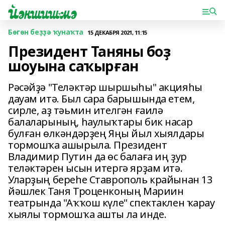
Бөгөн беҙҙә ҡунаҡта
15 ДЕКАБРЯ 2021, 11:15
Президент Таняны боҙ
шоуына саҡырған
Рәсәйҙә "Теләктәр шыршыһы" акцияһы
дауам итә. Был сара барышында етем,
сирле, аҙ тәьмин ителгән ғаилә
балаларының, һаулыҡтары бик насар
булған өлкәндәрҙең Яңы йыл хыялдары
тормошҡа ашырыла. Президент
Владимир Путин да өс балаға иң ҙур
теләктәрен ысын итергә ярҙам итә.
Уларҙың береһе Ставрополь крайынан 13
йәшлек Таня Троценконың Мариин
театрында "Аҡҡош күле" спектаклен ҡарау
хыялы тормошҡа ашты ла инде.