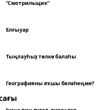
“Смотрильщик”
Елғыуар
Тыңлауһыҙ төлкө балаһы
Географияны яҡшы беләһеңме?
сағы