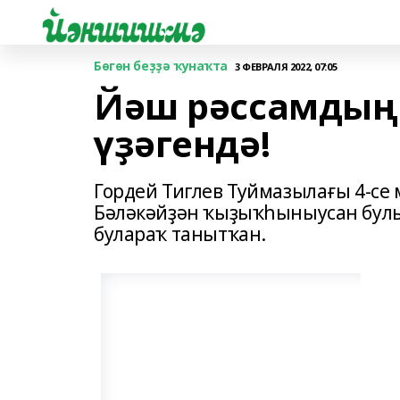
Бөгөн беҙҙә ҡунаҡта
3 ФЕВРАЛЯ 2022, 07:05
Йәш рәссамдың 
үҙәгендә!
Гордей Тиглев Туймазылағы 4-се 
Бәләкәйҙән ҡыҙыҡһыныусан булып
булараҡ танытҡан.