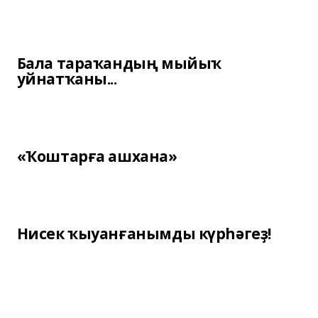
Бала тараҡандың мыйыҡ
уйнатҡаны...
«Ҡоштарға ашхана»
Нисек ҡыуанғанымды күрһәгеҙ!