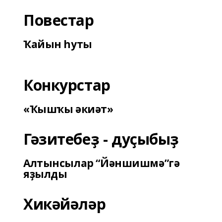
Повестар
Ҡайын һуты
Конкурстар
«Ҡышҡы әкиәт»
Гәзитебеҙ - дуҫыбыҙ
Алтынсылар “Йәншишмә”гә
яҙылды
Хикәйәләр