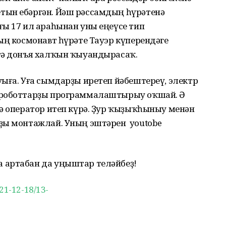
тын ебәргән. Йәш рәссамдың һүрәтенә
ғы 17 ил араһынан уны еңеүсе тип
ың космонавт һүрәте Тауэр күперендәге
өтә донъя халҡын ҡыуандырасаҡ.
ыға. Уға сымдарҙы иретеп йәбештереү, электр
 роботтарҙы программалаштырыу оҡшай. Ә
ә оператор итеп күрә. Ҙур ҡыҙыҡһыныу менән
рҙы монтажлай. Уның эштәрен youtobe
 артабан да уңыштар теләйбеҙ!
021-12-18/13-