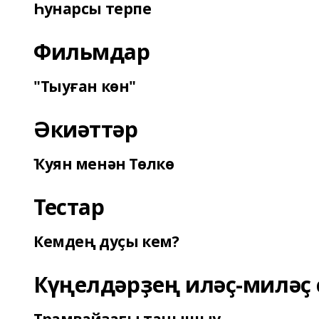
Һунарсы терпе
Фильмдар
"Тыуған көн"
Әкиәттәр
Ҡуян менән Төлкө
Тестар
Кемдең дуҫы кем?
Күңелдәрҙең иләҫ-миләҫ 