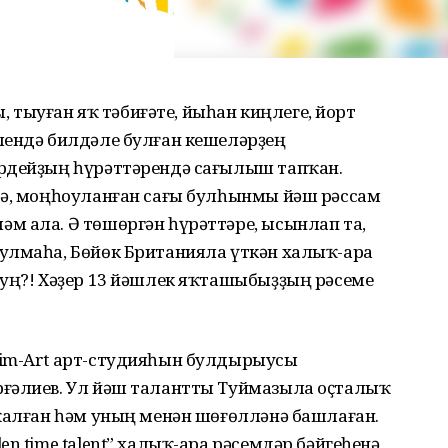
ы, тыуған яҡ тәбиғәте, йыһан киңлеге, йорт
лендә билдәле булған кешеләрҙең
ордейҙың һүрәттәрендә сағылыш тапҡан.
сә, моңһоуланған сағы булһынмы йәш рәссам
м ала. Ә төшөргән һүрәттәре, ысынлап та,
улмаһа, Бөйөк Британияла үткән халыҡ-ара
һуң?! Хәҙер 13 йәшлек яҡташыбыҙҙың рәсеме
im-Art арт-студияһын булдырыусы
рғәлиев. Ул йәш талантты Туймазыла оҫталыҡ
 ҡалған һәм уның менән шөғөлләнә башлаған.
n time talent” халыҡ-ара рәсемдәр бәйгеһенә