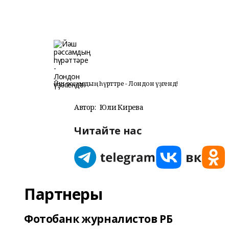
Йәш рәссамдың һүрәттәре - Лондон үҙәгендә!
Автор:
Юлиә Кирәева
Читайте нас
Партнеры
Фотобанк журналистов РБ