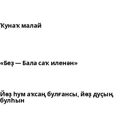
Ҡунаҡ малай
«Беҙ — Бала саҡ иленән»
Йөҙ һум аҡсаң булғансы, йөҙ дуҫың
булһын