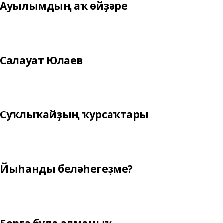
Ауылымдың аҡ өйҙәре
Салауат Юлаев
Суҡлыҡайҙың ҡурсаҡтары
Йыһанды беләһегеҙме?