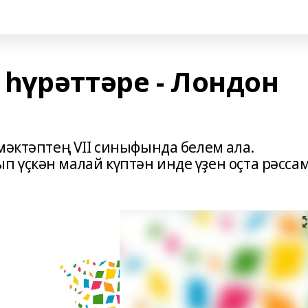
һүрәттәре - Лондон
мәктәптең VII синыфында белем ала.
 үҫкән малай күптән инде үҙен оҫта рәсса