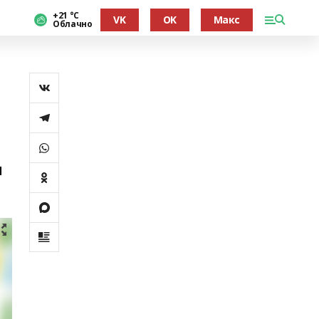
+21 °С
VK
OK
Макс
Облачно
м