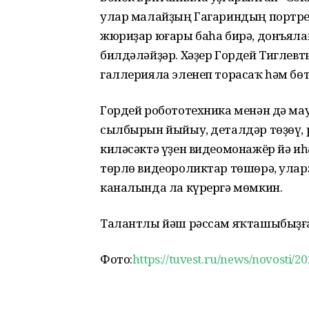
улар малайҙың Гагариндың портре
жюриҙар юғары баһа бирә, донъяла
билдәләйҙәр. Хәҙер Гордей Тиглевт
галлерияла эленеп торасаҡ һәм б
Гордей робототехника менән дә мау
сылбырын йыйыу, деталдәр төҙөү,
киләсәктә үҙен видеомонажёр йә иһ
төрлө видеороликтар төшөрә, ула
каналында ла күрергә мөмкин.
Талантлы йәш рәссам яҡташыбыҙға
Фото:
https://tuvest.ru/news/novosti/2