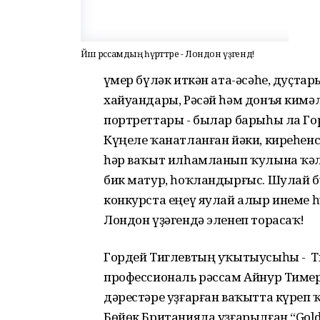
Йәш рәссамдың һүрәттәре - Лондон үҙәгендә!
Ғүмер бүләк иткән ата-әсәһе, дуҫтар
хайуандары, Рәсәй һәм донъя кимә
портреттары - былар барыһы ла Г
Күңеле ҡанатланған йәки, киреһен
һәр ваҡыт илһамланып ҡулына ҡәлә
бик матур, һоҡландырғыс. Шулай б
конкурста еңеү яулай алыр инеме 
Лондон үҙәгендә эленеп торасаҡ!
Гордей Тиглевтың уҡытыусыһы - T
профессиональ рәссам Айнур Тиме
дәрестәре уҙғарған ваҡытта күреп
Бөйөк Британияла уҙғарылған “Golde