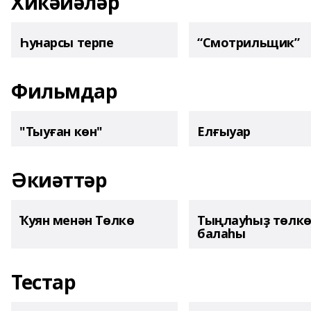
Хикәйәләр
Һунарсы терпе
“Смотрильщик”
Фильмдар
"Тыуған көн"
Елғыуар
Әкиәттәр
Ҡуян менән Төлкө
Тыңлауһыҙ төлк
балаһы
Тестар