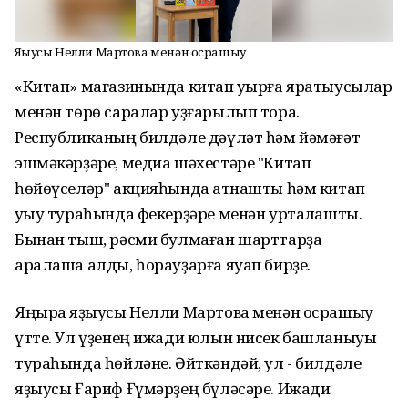
Яҙыусы Нелли Мартова менән осрашыу
«Китап» магазинында китап уҡырға яратыусылар
менән төрө саралар уҙғарылып тора.
Республиканың билдәле дәүләт һәм йәмәғәт
эшмәкәрҙәре, медиа шәхестәре "Китап
һөйөүселәр" акцияһында ҡатнашты һәм китап
уҡыу тураһында фекерҙәре менән уртаҡлашты.
Бынан тыш, рәсми булмаған шарттарҙа
аралаша алды, һорауҙарға яуап бирҙе.
Яңыраҡ яҙыусы Нелли Мартова менән осрашыу
үтте. Ул үҙенең ижади юлын нисек башланыуы
тураһында һөйләне. Әйткәндәй, ул - билдәле
яҙыусы Ғариф Ғүмәрҙең бүләсәре. Ижади