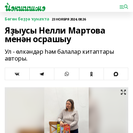
Бөгөн беҙҙә ҡунаҡта
23 НОЯБРЯ 2024, 08:26
Яҙыусы Нелли Мартова
менән осрашыу
Ул - өлкәндәр һәм балалар китаптары
авторы.