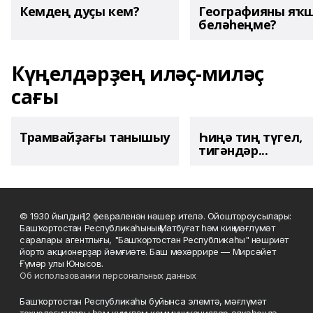
Кемдең дуҫы кем?
Географияны яҡ
беләһеңме?
Күңелдәрҙең иләҫ-миләҫ
сағы
Трамвайҙағы танышыу
Һиңә тиң түгел,
тигәндәр...
© 1930 йылдың 12 февраленән нәшер ителә. Ойоштороусылары:
Башҡортостан Республикаһының Матбуғат һәм киң мәғлүмәт
саралары агентлығы, "Башҡортостан Республикаһы" нәшриәт
йорто акционерҙар йәмғиәте. Баш мөхәррире — Мирсәйет
Ғүмәр улы Юнысов.
Об использовании персональных данных
Башҡортостан Республикаһы буйынса элемтә, мәғлүмәт