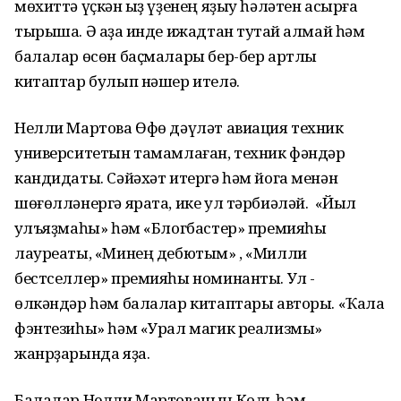
мөхиттә үҫкән ҡыҙ үҙенең яҙыу һәләтен асырға
тырыша. Ә аҙаҡ инде ижадтан туҡтай алмай һәм
балалар өсөн баҫмалары бер-бер артлы
китаптар булып нәшер ителә.
Нелли Мартова Өфө дәүләт авиация техник
университетын тамамлаған, техник фәндәр
кандидаты. Сәйәхәт итергә һәм йога менән
шөғөлләнергә ярата, ике ул тәрбиәләй. «Йыл
ҡулъяҙмаһы» һәм «Блогбастер» премияһы
лауреаты, «Минең дебютым» , «Милли
бестселлер» премияһы номинанты. Ул -
өлкәндәр һәм балалар китаптары авторы. «Ҡала
фэнтезиһы» һәм «Урал магик реализмы»
жанрҙарында яҙа.
Балалар Нелли Мартованың Коль һәм