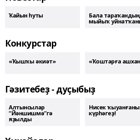
Ҡайын һуты
Бала тараҡанды
мыйыҡ уйнатҡаны
Конкурстар
«Ҡышҡы әкиәт»
«Ҡоштарға ашха
Гәзитебеҙ - дуҫыбыҙ
Алтынсылар
Нисек ҡыуанған
“Йәншишмә”гә
күрһәгеҙ!
яҙылды