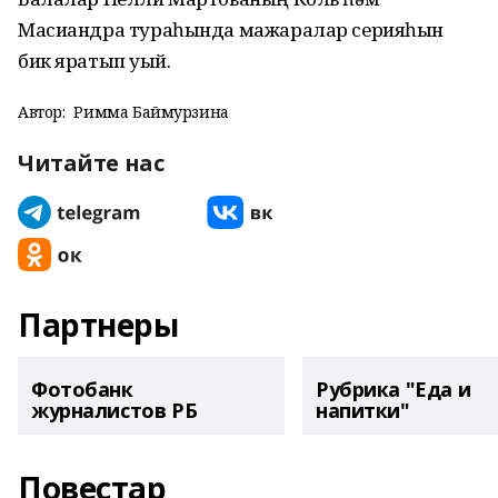
Масиандра тураһында мажаралар серияһын
бик яратып уҡый.
Автор:
Римма Баймурзина
Читайте нас
Партнеры
Фотобанк
Рубрика "Еда и
журналистов РБ
напитки"
Повестар