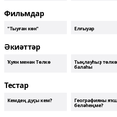
Фильмдар
"Тыуған көн"
Елғыуар
Әкиәттәр
Ҡуян менән Төлкө
Тыңлауһыҙ төлк
балаһы
Тестар
Кемдең дуҫы кем?
Географияны яҡ
беләһеңме?