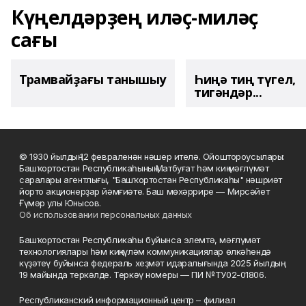
Күңелдәрҙең иләҫ-миләҫ
сағы
Трамвайҙағы танышыу
Һиңә тиң түгел,
тигәндәр...
© 1930 йылдың 12 февраленән нәшер ителә. Ойоштороусылары:
Башҡортостан Республикаһының Матбуғат һәм киң мәғлүмәт
саралары агентлығы, "Башҡортостан Республикаһы" нәшриәт
йорто акционерҙар йәмғиәте. Баш мөхәррире — Мирсәйет
Ғүмәр улы Юнысов.
Об использовании персональных данных
Башҡортостан Республикаһы буйынса элемтә, мәғлүмәт
технологиялары һәм киңкүләм коммуникациялар өлкәһендә
күҙәтеү буйынса федераль хеҙмәт идаралығында 2025 йылдың
19 майында теркәлде. Теркәү номеры — ПИ №ТУ02-01806.
Республиканский информационный центр – филиал