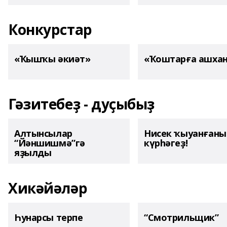
Конкурстар
«Ҡышҡы әкиәт»
«Ҡоштарға ашха
Гәзитебеҙ - дуҫыбыҙ
Алтынсылар
Нисек ҡыуанған
“Йәншишмә”гә
күрһәгеҙ!
яҙылды
Хикәйәләр
Һунарсы терпе
“Смотрильщик”