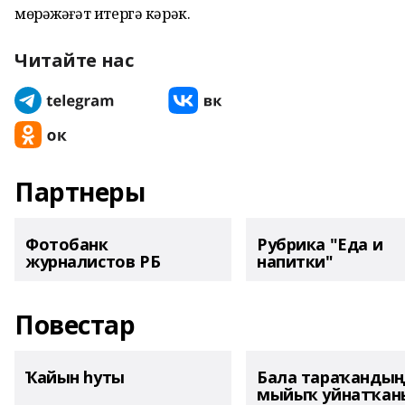
мөрәжәғәт итергә кәрәк.
Читайте нас
Партнеры
Фотобанк
Рубрика "Еда и
журналистов РБ
напитки"
Повестар
Ҡайын һуты
Бала тараҡанды
мыйыҡ уйнатҡаны