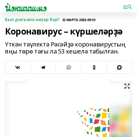
Был донъяла ниҙәр бар?
22 МАРТА 2020, 09:10
Коронавирус – күршеләрҙә
Үткән тәүлектә Рәсәйҙә коронавирустың
яңы төрө тағы ла 53 кешелә табылған.