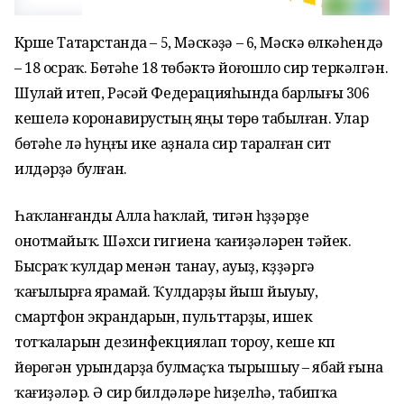
Күрше Татарстанда – 5, Мәскәүҙә – 6, Мәскәү өлкәһендә
– 18 осраҡ. Бөтәһе 18 төбәктә йоғошло сир теркәлгән.
Шулай итеп, Рәсәй Федерацияһында барлығы 306
кешелә коронавирустың яңы төрө табылған. Улар
бөтәһе лә һуңғы ике аҙнала сир таралған сит
илдәрҙә булған.
Һаҡланғанды Алла һаҡлай, тигән һүҙҙәрҙе
онотмайыҡ. Шәхси гигиена ҡағиҙәләрен үтәйек.
Бысраҡ ҡулдар менән танау, ауыҙ, күҙҙәргә
ҡағылырға ярамай. Ҡулдарҙы йыш йыуыу,
смартфон экрандарын, пульттарҙы, ишек
тотҡаларын дезинфекциялап тороу, кеше күп
йөрөгән урындарҙа булмаҫҡа тырышыу – ябай ғына
ҡағиҙәләр. Ә сир билдәләре һиҙелһә, табипҡа