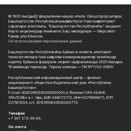
© 1930 йылдың 12 февраленән нәшер ителә. Ойоштороусылары:
Башҡортостан Республикаһының Матбуғат һәм киң мәғлүмәт
саралары агентлығы, "Башҡортостан Республикаһы" нәшриәт
йорто акционерҙар йәмғиәте. Баш мөхәррире — Мирсәйет
Ғүмәр улы Юнысов.
Об использовании персональных данных
Башҡортостан Республикаһы буйынса элемтә, мәғлүмәт
технологиялары һәм киңкүләм коммуникациялар өлкәһендә
күҙәтеү буйынса федераль хеҙмәт идаралығында 2025 йылдың
19 майында теркәлде. Теркәү номеры — ПИ №ТУ02-01806.
Республиканский информационный центр – филиал
акционерного общества Издательский дом «Республика
Башкортостан».
Р./счёт 40602810200000000005 в Филиал ПАО «БАНК
УРАЛСИБ» в г. Уфе, БИК 048073770, ИНН 0278986971, КПП
027801004, к/с 30101810600000000770.
Телефон
+7 347 273-36-64.
Эл. почта