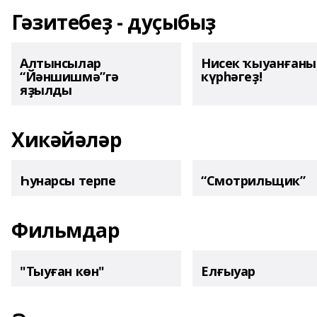
Гәзитебеҙ - дуҫыбыҙ
Алтынсылар
Нисек ҡыуанған
“Йәншишмә”гә
күрһәгеҙ!
яҙылды
Хикәйәләр
Һунарсы терпе
“Смотрильщик”
Фильмдар
"Тыуған көн"
Елғыуар