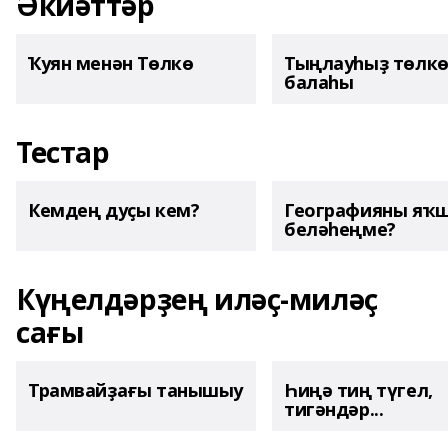
Әкиәттәр
Ҡуян менән Төлкө
Тыңлауһыҙ төлк
балаһы
Тестар
Кемдең дуҫы кем?
Географияны яҡ
беләһеңме?
Күңелдәрҙең иләҫ-миләҫ
сағы
Трамвайҙағы танышыу
Һиңә тиң түгел,
тигәндәр...