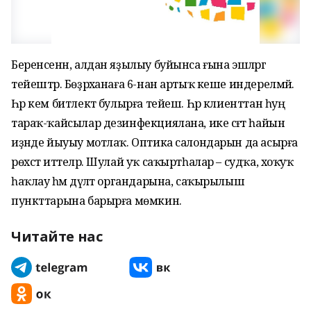
Беренсенән, алдан яҙылыу буйынса ғына эшләргә
тейештәр. Бөҙрәханаға 6-нан артыҡ кеше индерелмәй.
Һәр кем битлектә булырға тейеш. Һәр клиенттан һуң
тараҡ-ҡайсылар дезинфекциялана, ике сәғәт һайын
иҙәнде йыуыу мотлаҡ. Оптика салондарын да асырға
рөхсәт иттеләр. Шулай уҡ саҡыртһалар – судҡа, хоҡуҡ
һаҡлау һәм дәүләт органдарына, саҡырылыш
пункттарына барырға мөмкин.
Читайте нас