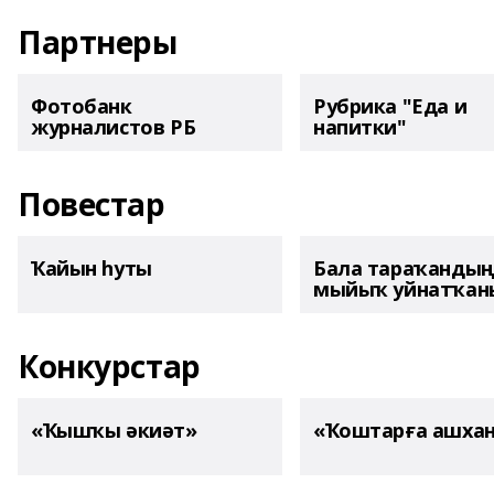
Партнеры
Фотобанк
Рубрика "Еда и
журналистов РБ
напитки"
Повестар
Ҡайын һуты
Бала тараҡанды
мыйыҡ уйнатҡаны
Конкурстар
«Ҡышҡы әкиәт»
«Ҡоштарға ашха