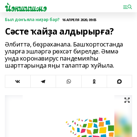
Был донъяла ниҙәр бар?
16 АПРЕЛЯ 2020, 09:05
Сәсте ҡайҙа алдырырға?
Әлбиттә, бөҙрәханала. Башҡортостанда
уларға эшләргә рөхсәт бирелде. Әммә
унда коронавирус пандемияһы
шарттарында яңы талаптар ҡуйыла.