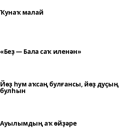
Ҡунаҡ малай
«Беҙ — Бала саҡ иленән»
Йөҙ һум аҡсаң булғансы, йөҙ дуҫың
булһын
Ауылымдың аҡ өйҙәре