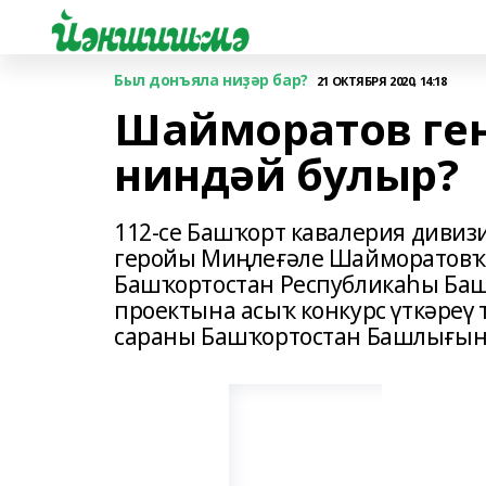
Был донъяла ниҙәр бар?
21 ОКТЯБРЯ 2020, 14:18
Шайморатов ген
ниндәй булыр?
112-cе Башҡорт кавалерия дивиз
геройы Миңлеғәле Шайморатовҡа
Башҡортостан Республикаһы Ба
проектына асыҡ конкурс үткәреү 
сараны Башҡортостан Башлығын