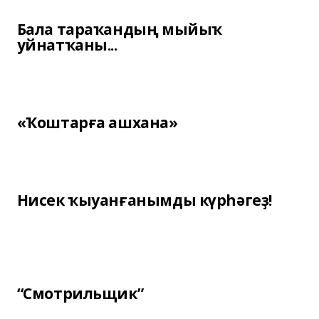
Бала тараҡандың мыйыҡ
уйнатҡаны...
«Ҡоштарға ашхана»
Нисек ҡыуанғанымды күрһәгеҙ!
“Смотрильщик”