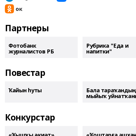
Партнеры
Фотобанк
Рубрика "Еда и
журналистов РБ
напитки"
Повестар
Ҡайын һуты
Бала тараҡанды
мыйыҡ уйнатҡаны
Конкурстар
«Ҡышҡы әкиәт»
«Ҡоштарға ашха