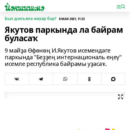
Был донъяла ниҙәр бар?
8 МАЯ 2021, 11:23
Якутов паркында ла байрам
буласаҡ
9 майҙа Өфөнөң И.Якутов исемендәге
паркында "Беҙҙең интернациональ еңеү"
исемле республика байрамы уҙасаҡ.