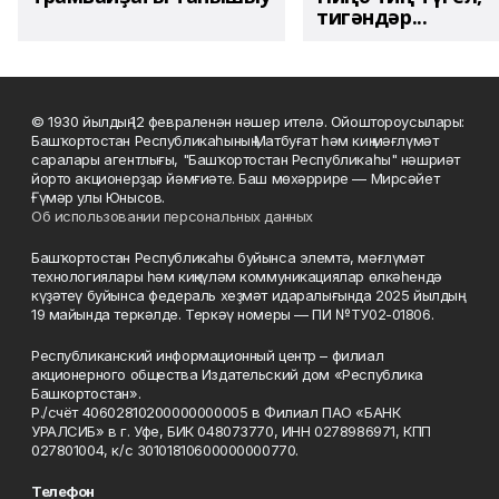
тигәндәр...
© 1930 йылдың 12 февраленән нәшер ителә. Ойоштороусылары:
Башҡортостан Республикаһының Матбуғат һәм киң мәғлүмәт
саралары агентлығы, "Башҡортостан Республикаһы" нәшриәт
йорто акционерҙар йәмғиәте. Баш мөхәррире — Мирсәйет
Ғүмәр улы Юнысов.
Об использовании персональных данных
Башҡортостан Республикаһы буйынса элемтә, мәғлүмәт
технологиялары һәм киңкүләм коммуникациялар өлкәһендә
күҙәтеү буйынса федераль хеҙмәт идаралығында 2025 йылдың
19 майында теркәлде. Теркәү номеры — ПИ №ТУ02-01806.
Республиканский информационный центр – филиал
акционерного общества Издательский дом «Республика
Башкортостан».
Р./счёт 40602810200000000005 в Филиал ПАО «БАНК
УРАЛСИБ» в г. Уфе, БИК 048073770, ИНН 0278986971, КПП
027801004, к/с 30101810600000000770.
Телефон