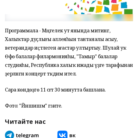
Программала - Мәңгелек ут янында митинг,
Халыҡтар дуҫлығы аллеяһын тантаналы асыу,
ветерандар иҫтәлегенә ағастар ултыртыу. Шулай уҡ
Өфө балалар филармонияһы, "Тамыр" балалар
студияһы, Республика халыҡ ижады үҙәге тарафынан
әҙерләнгән концерт тәҡдим ителә.
Сара көндөҙгө 11 сәғәт 30 минутта башлана.
Фото: "Йәншишмә" гәзите.
Читайте нас