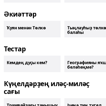
Әкиәттәр
Ҡуян менән Төлкө
Тыңлауһыҙ төлк
балаһы
Тестар
Кемдең дуҫы кем?
Географияны яҡ
беләһеңме?
Күңелдәрҙең иләҫ-миләҫ
сағы
Трамвайҙағы танышыу
Һиңә тиң түгел,