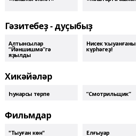
Гәзитебеҙ - дуҫыбыҙ
Алтынсылар
Нисек ҡыуанған
“Йәншишмә”гә
күрһәгеҙ!
яҙылды
Хикәйәләр
Һунарсы терпе
“Смотрильщик”
Фильмдар
"Тыуған көн"
Елғыуар