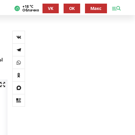
+18 °С
VK
OK
Макс
Облачно
ы