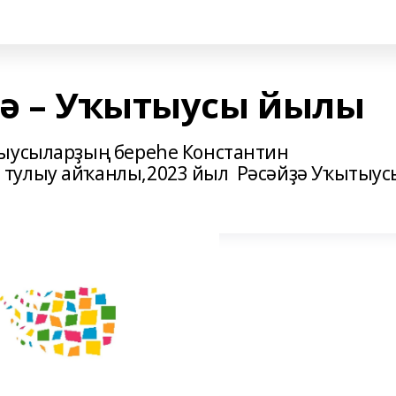
ҙә – Уҡытыусы йылы
лыусыларҙың береһе Константин
тулыу айҡанлы,2023 йыл Рәсәйҙә Уҡытыус