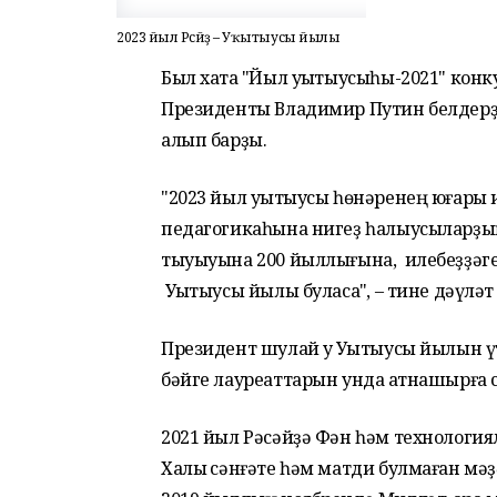
2023 йыл Рәсәйҙә – Уҡытыусы йылы
Был хаҡта "Йыл уҡытыусыһы-2021" ко
Президенты Владимир Путин белдерҙе
алып барҙы.
"2023 йыл уҡытыусы һөнәренең юғары
педагогикаһына нигеҙ һалыусыларҙ
тыуыуына 200 йыллығына, илебеҙҙәге 
Уҡытыусы йылы буласаҡ", – тине дәүлә
Президент шулай уҡ Уҡытыусы йылын ү
бәйге лауреаттарын унда ҡатнашырға с
2021 йыл Рәсәйҙә Фән һәм технология
Халыҡ сәнғәте һәм матди булмаған мә