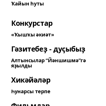
Ҡайын һуты
Конкурстар
«Ҡышҡы әкиәт»
Гәзитебеҙ - дуҫыбыҙ
Алтынсылар “Йәншишмә”гә
яҙылды
Хикәйәләр
Һунарсы терпе
Фильмдар