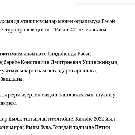
нкурсында ҡатнашыусылар менән осрашыуҙа Рәсәй
, тура трансляцияны "Рәсәй 24" телеканалы
 ижтимағи әһәмиәте билдәһендә Рәсәй
ың береһе Константин Дмитриевич Ушинскийҙың
уҡытыусыларға һәм остаздарға арналасаҡ,
т башлығы.
ткәреүгә әҙерлек тиҙҙән башланасағын, шулай уҡ
аҡырҙы.
лар йылы тип иғлан ителгәйне. Киләһе 2022 йыл
ҙәни мираҫ йылы була. Бындай тәҡдимде Путин