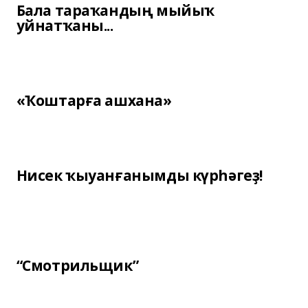
Бала тараҡандың мыйыҡ
уйнатҡаны...
«Ҡоштарға ашхана»
Нисек ҡыуанғанымды күрһәгеҙ!
“Смотрильщик”