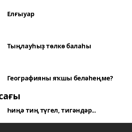
Елғыуар
Тыңлауһыҙ төлкө балаһы
Географияны яҡшы беләһеңме?
сағы
Һиңә тиң түгел, тигәндәр...