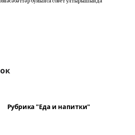
мөнәсәбәттәр буйынса совет ултырышында
Рубрика "Еда и напитки"