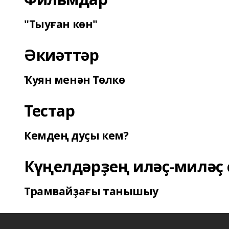
"Тыуған көн"
Әкиәттәр
Ҡуян менән Төлкө
Тестар
Кемдең дуҫы кем?
Күңелдәрҙең иләҫ-миләҫ 
Трамвайҙағы танышыу