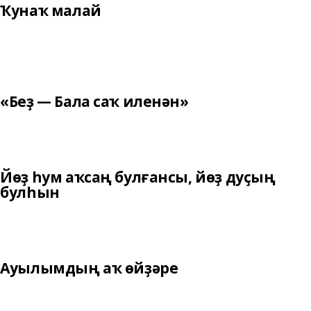
Ҡунаҡ малай
«Беҙ — Бала саҡ иленән»
Йөҙ һум аҡсаң булғансы, йөҙ дуҫың
булһын
Ауылымдың аҡ өйҙәре