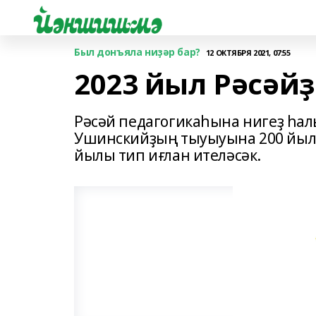
Был донъяла ниҙәр бар?
12 ОКТЯБРЯ 2021, 07:55
2023 йыл Рәсәй
Рәсәй педагогикаһына нигеҙ һа
Ушинскийҙың тыуыуына 200 йыл 
йылы тип иғлан ителәсәк.