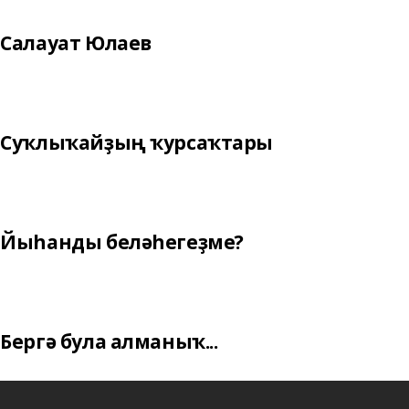
Салауат Юлаев
Суҡлыҡайҙың ҡурсаҡтары
Йыһанды беләһегеҙме?
Бергә була алманыҡ...