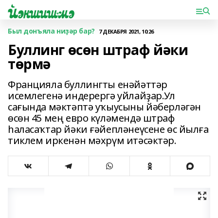
Был донъяла ниҙәр бар?
7 ДЕКАБРЯ 2021, 10:26
Буллинг өсөн штраф йәки
төрмә
Францияла буллингты енәйәттәр
исемлегенә индерергә уйлайҙар.Ул
сағында мәктәптә уҡыусыны йәберләгән
өсөн 45 мең евро күләмендә штраф
һаласаҡтар йәки ғәйепләнеүсене өс йылға
тиклем иркенән мәхрүм итәсәктәр.