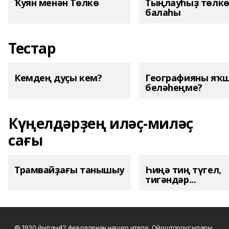
Ҡуян менән Төлкө
Тыңлауһыҙ төлк
балаһы
Тестар
Кемдең дуҫы кем?
Географияны яҡ
беләһеңме?
Күңелдәрҙең иләҫ-миләҫ
сағы
Трамвайҙағы танышыу
Һиңә тиң түгел,
тигәндәр...
© 1930 йылдың 12 февраленән нәшер ителә. Ойоштороусылары: