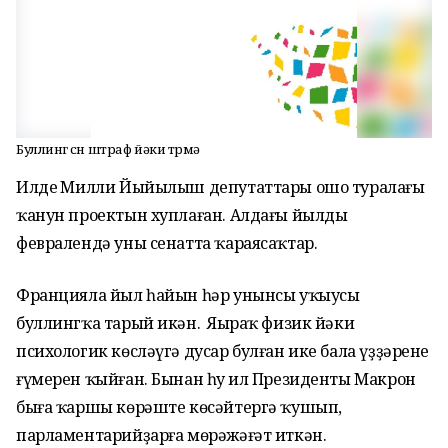
Буллинг өсөн штраф йәки төрмә
Илдең Милли Йыйылыш депутаттары ошо туралағы
ҡанун проектын хуплаған. Алдағы йылдың
февралендә уны сенатта ҡараясаҡтар.
Францияла йыл һайын һәр унынсы уҡыусы
буллингҡа тарый икән.
Яңыраҡ физик йәки
психологик көсләүгә дусар булған ике бала үҙҙәренең
ғүмерен ҡыйған. Бынан һуң ил
Президенты Макрон
быға ҡаршы көрәште көсәйтергә ҡушып,
парламентарийҙарға мөрәжәғәт иткән.