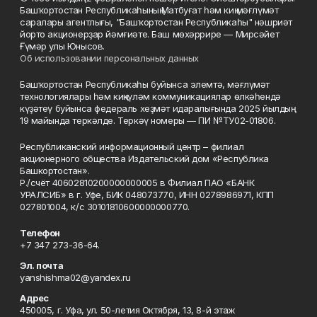
Башҡортостан Республикаһының Матбуғат һәм киң мәғлүмәт
саралары агентлығы, "Башҡортостан Республикаһы" нәшриәт
йорто акционерҙар йәмғиәте. Баш мөхәррире — Мирсәйет
Ғүмәр улы Юнысов.
Об использовании персональных данных
Башҡортостан Республикаһы буйынса элемтә, мәғлүмәт
технологиялары һәм киңкүләм коммуникациялар өлкәһендә
күҙәтеү буйынса федераль хеҙмәт идаралығында 2025 йылдың
19 майында теркәлде. Теркәү номеры — ПИ №ТУ02-01806.
Республиканский информационный центр – филиал
акционерного общества Издательский дом «Республика
Башкортостан».
Р./счёт 40602810200000000005 в Филиал ПАО «БАНК
УРАЛСИБ» в г. Уфе, БИК 048073770, ИНН 0278986971, КПП
027801004, к/с 30101810600000000770.
Телефон
+7 347 273-36-64.
Эл. почта
yanshishma02@yandex.ru
Адрес
450005, г. Уфа, ул. 50-летия Октября, 13, 8-й этаж