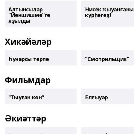
Алтынсылар
Нисек ҡыуанған
“Йәншишмә”гә
күрһәгеҙ!
яҙылды
Хикәйәләр
Һунарсы терпе
“Смотрильщик”
Фильмдар
"Тыуған көн"
Елғыуар
Әкиәттәр