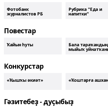
Фотобанк
Рубрика "Еда и
журналистов РБ
напитки"
Повестар
Ҡайын һуты
Бала тараҡанды
мыйыҡ уйнатҡаны
Конкурстар
«Ҡышҡы әкиәт»
«Ҡоштарға ашха
Гәзитебеҙ - дуҫыбыҙ