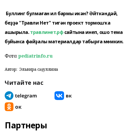
Буллинг булмаған ил бармы икән? Әйткәндәй,
беҙҙә "Травли Нет" тигән проект тормошҡа
ашырыла.
травлинет.рф
сайтына инеп, ошо тема
буйынса файҙалы материалдар табырға мөмкин.
Фото:
pediatrinfo.ru
Автор:
Эльвира Әсәҙуллина
Читайте нас
Партнеры