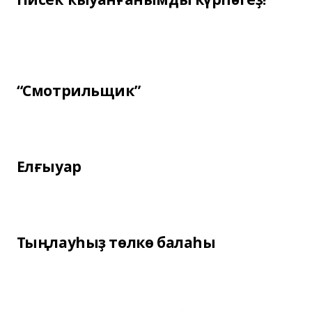
“Смотрильщик”
Елғыуар
Тыңлауһыҙ төлкө балаһы