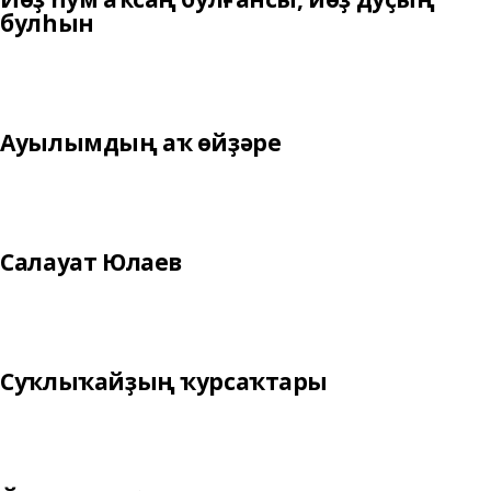
булһын
Ауылымдың аҡ өйҙәре
Салауат Юлаев
Суҡлыҡайҙың ҡурсаҡтары