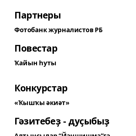
Партнеры
Фотобанк журналистов РБ
Повестар
Ҡайын һуты
Конкурстар
«Ҡышҡы әкиәт»
Гәзитебеҙ - дуҫыбыҙ
Алтынсылар “Йәншишмә”гә