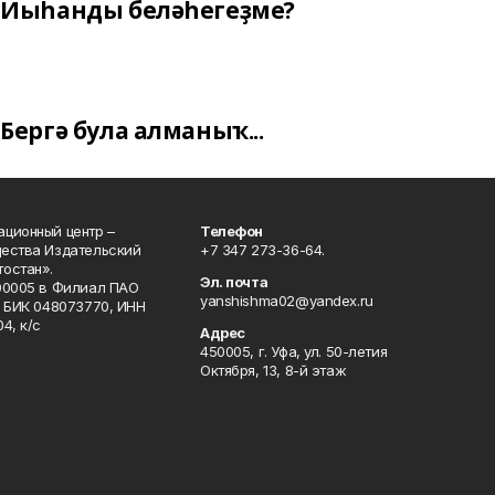
Йыһанды беләһегеҙме?
Бергә була алманыҡ...
ционный центр –
Телефон
щества Издательский
+7 347 273-36-64.
остан».
Эл. почта
00005 в Филиал ПАО
yanshishma02@yandex.ru
, БИК 048073770, ИНН
4, к/с
Адрес
450005, г. Уфа, ул. 50-летия
Октября, 13, 8-й этаж