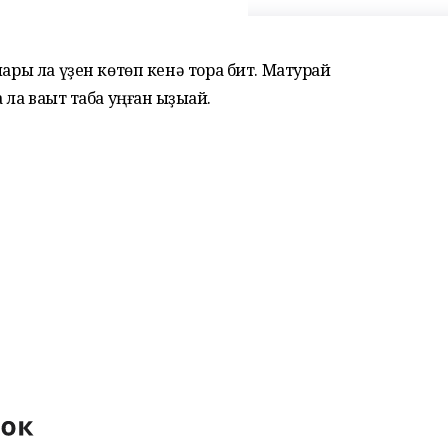
ары ла үҙен көтөп кенә тора бит. Матурҡай
а ваҡыт таба уңған ҡыҙыҡай.