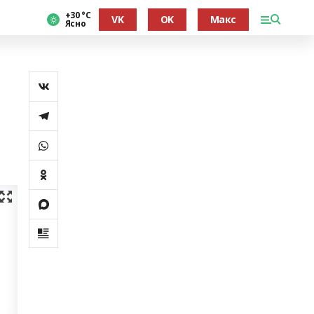
+30 °С
VK
OK
Макс
Ясно