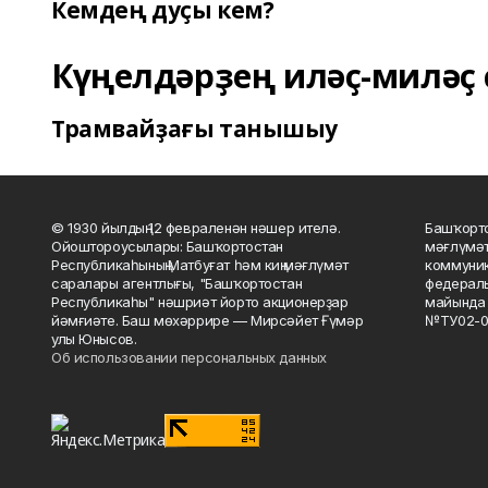
Кемдең дуҫы кем?
Күңелдәрҙең иләҫ-миләҫ 
Трамвайҙағы танышыу
© 1930 йылдың 12 февраленән нәшер ителә.
Башҡорто
Ойоштороусылары: Башҡортостан
мәғлүмәт
Республикаһының Матбуғат һәм киң мәғлүмәт
коммуник
саралары агентлығы, "Башҡортостан
федераль
Республикаһы" нәшриәт йорто акционерҙар
майында 
йәмғиәте. Баш мөхәррире — Мирсәйет Ғүмәр
№ТУ02-0
улы Юнысов.
Об использовании персональных данных