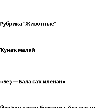
Рубрика "Животные"
Ҡунаҡ малай
«Беҙ — Бала саҡ иленән»
Йөҙ һум аҡсаң булғансы, йөҙ дуҫың