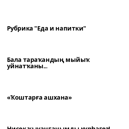
Рубрика "Еда и напитки"
Бала тараҡандың мыйыҡ
уйнатҡаны...
«Ҡоштарға ашхана»
Нисек ҡыуанғанымды күрһәгеҙ!