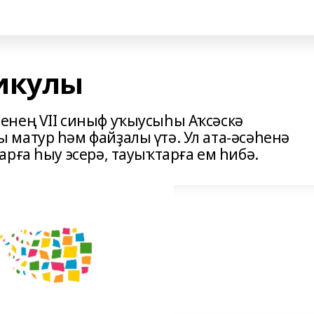
икулы
енең VII синыф уҡыусыһы Аҡсәскә
матур һәм файҙалы үтә. Ул ата-әсәһенә
рға һыу эсерә, тауыҡтарға ем һибә.