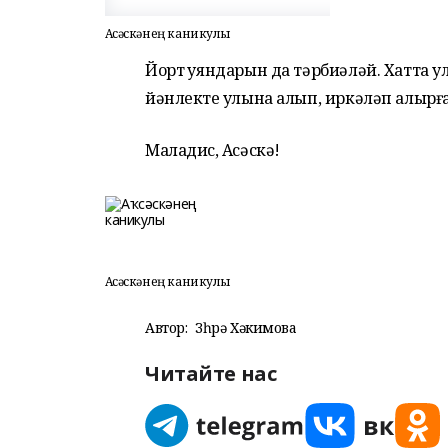
Аҡсәскәнең каникулы
Йорт ҡуяндарын да тәрбиәләй. Хатта ул
йәнлекте ҡулына алып, иркәләп алырға л
Маладис, Аҡсәскә!
Аҡсәскәнең каникулы
Автор:
Зөһрә Хәкимова
Читайте нас