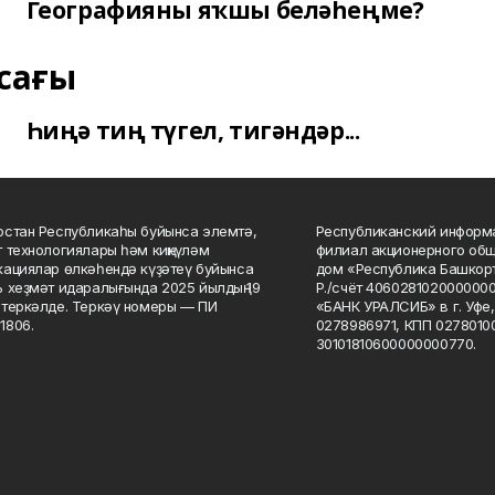
Географияны яҡшы беләһеңме?
сағы
Һиңә тиң түгел, тигәндәр...
стан Республикаһы буйынса элемтә,
Республиканский информа
 технологиялары һәм киңкүләм
филиал акционерного об
ациялар өлкәһендә күҙәтеү буйынса
дом «Республика Башкорт
 хеҙмәт идаралығында 2025 йылдың 19
Р./счёт 406028102000000
теркәлде. Теркәү номеры — ПИ
«БАНК УРАЛСИБ» в г. Уфе
1806.
0278986971, КПП 02780100
30101810600000000770.