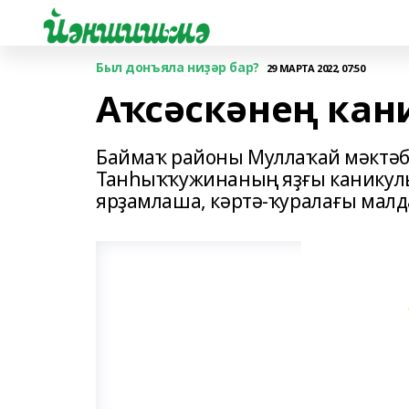
Был донъяла ниҙәр бар?
29 МАРТА 2022, 07:50
Аҡсәскәнең кан
Баймаҡ районы Муллаҡай мәктәб
Танһыҡҡужинаның яҙғы каникулы 
ярҙамлаша, кәртә-ҡуралағы малда