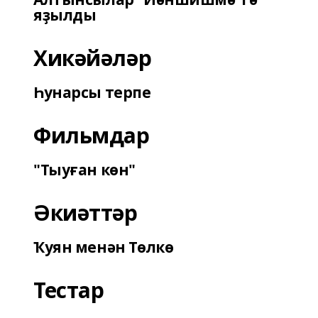
яҙылды
Хикәйәләр
Һунарсы терпе
Фильмдар
"Тыуған көн"
Әкиәттәр
Ҡуян менән Төлкө
Тестар