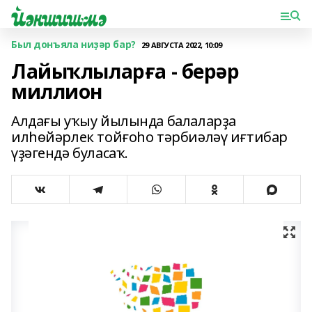
Был донъяла ниҙәр бар?
29 АВГУСТА 2022, 10:09
Лайыҡлыларға - берәр
миллион
Алдағы уҡыу йылында балаларҙа
илһөйәрлек тойғоһо тәрбиәләү иғтибар
үҙәгендә буласаҡ.