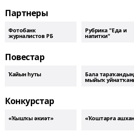
Партнеры
Фотобанк
Рубрика "Еда и
журналистов РБ
напитки"
Повестар
Ҡайын һуты
Бала тараҡанды
мыйыҡ уйнатҡаны
Конкурстар
«Ҡышҡы әкиәт»
«Ҡоштарға ашха