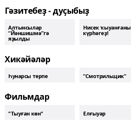
Гәзитебеҙ - дуҫыбыҙ
Алтынсылар
Нисек ҡыуанған
“Йәншишмә”гә
күрһәгеҙ!
яҙылды
Хикәйәләр
Һунарсы терпе
“Смотрильщик”
Фильмдар
"Тыуған көн"
Елғыуар