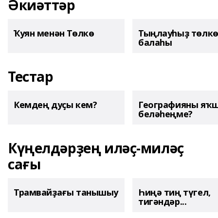
Әкиәттәр
Ҡуян менән Төлкө
Тыңлауһыҙ төлк
балаһы
Тестар
Кемдең дуҫы кем?
Географияны яҡ
беләһеңме?
Күңелдәрҙең иләҫ-миләҫ
сағы
Трамвайҙағы танышыу
Һиңә тиң түгел,
тигәндәр...