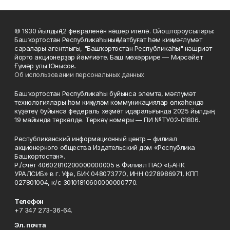
© 1930 йылдың 12 февраленән нәшер ителә. Ойоштороусылары:
Башҡортостан Республикаһының Матбуғат һәм киң мәғлүмәт
саралары агентлығы, "Башҡортостан Республикаһы" нәшриәт
йорто акционерҙар йәмғиәте. Баш мөхәррире — Мирсәйет
Ғүмәр улы Юнысов.
Об использовании персональных данных
Башҡортостан Республикаһы буйынса элемтә, мәғлүмәт
технологиялары һәм киңкүләм коммуникациялар өлкәһендә
күҙәтеү буйынса федераль хеҙмәт идаралығында 2025 йылдың
19 майында теркәлде. Теркәү номеры — ПИ №ТУ02-01806.
Республиканский информационный центр – филиал
акционерного общества Издательский дом «Республика
Башкортостан».
Р./счёт 40602810200000000005 в Филиал ПАО «БАНК
УРАЛСИБ» в г. Уфе, БИК 048073770, ИНН 0278986971, КПП
027801004, к/с 30101810600000000770.
Телефон
+7 347 273-36-64.
Эл. почта