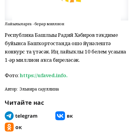
Лайыҡлыларға - берәр миллион
Республика Башлығы Радий Хәбиров тәҡдиме
буйынса Башҡортостанда ошо йүнәлештә
конкурс та үтәсәк. Иң лайыҡлы 10 белем усағына
1-әр миллион аҡса биреләсәк.
Фото:
https://ufaved.info.
Автор:
Эльвира Әсәҙуллина
Читайте нас