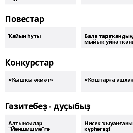
Повестар
Ҡайын һуты
Бала тараҡанды
мыйыҡ уйнатҡаны
Конкурстар
«Ҡышҡы әкиәт»
«Ҡоштарға ашха
Гәзитебеҙ - дуҫыбыҙ
Алтынсылар
Нисек ҡыуанған
“Йәншишмә”гә
күрһәгеҙ!