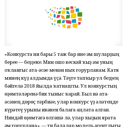
«Конкурста ни бары 5 таж бар ине һәм шуларҙың
береһе — беҙҙеке. Мин ошо кескәй ҡыҙ һәм уның
һоҡланғыс ата-әсәһе менән ныҡ ғорурланам. Катя
минең күҙ алдымда үҫә. Тәүге тапҡыр ул беҙҙең
бәйгелә 2018 йылда ҡатнашты. Ул конкурстың
һөҙөмтәләренә бик тыныс ҡарай. Был иһә ата-
әсәнең дөрөҫ тәрбиәһе, улар конкурс үҙ һәләтеңде
күрһәтеү урыны икәнен балаға аңлата алған.
Ниндәй һөҙөмтәгә өлгәшһә лә, улар ҡыҙын ярата
һәм ғорурлана», — ти балалар модель агентлығы