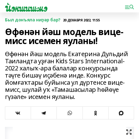
Был донъяла ниҙәр бар?
20 ДЕКАБРЯ 2022, 11:55
Өфөнән йәш модель вице-
мисс исемен яуланы!
Өфөнән йәш модель Екатерина Дульдий
Таиландта уҙған Kids Stars International-
2022 халыҡ-ара балалар конкурсында
тәүге бишәү иҫәбенә инде. Конкурс
йомғаҡтары буйынса ул дүртенсе вице-
мисс, шулай уҡ «Тамашасылар һөйөүе
гүзәле» исемен яуланы.