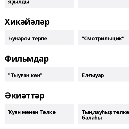
яҙылды
Хикәйәләр
Һунарсы терпе
“Смотрильщик”
Фильмдар
"Тыуған көн"
Елғыуар
Әкиәттәр
Ҡуян менән Төлкө
Тыңлауһыҙ төлк
балаһы