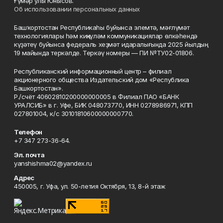
Ғүмәр улы Юнысов.
Об использовании персональных данных
Башҡортостан Республикаһы буйынса элемтә, мәғлүмәт
технологиялары һәм киңкүләм коммуникациялар өлкәһендә
күҙәтеү буйынса федераль хеҙмәт идаралығында 2025 йылдың
19 майында теркәлде. Теркәү номеры — ПИ №ТУ02-01806.
Республиканский информационный центр – филиал
акционерного общества Издательский дом «Республика
Башкортостан».
Р./счёт 40602810200000000005 в Филиал ПАО «БАНК
УРАЛСИБ» в г. Уфе, БИК 048073770, ИНН 0278986971, КПП
027801004, к/с 30101810600000000770.
Телефон
+7 347 273-36-64.
Эл. почта
yanshishma02@yandex.ru
Адрес
450005, г. Уфа, ул. 50-летия Октября, 13, 8-й этаж