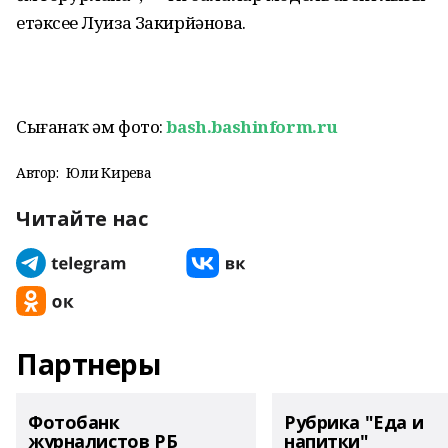
етәксеһе Луиза Закирйәнова.
Сығанаҡ һәм фото:
bash.bashinform.ru
Автор:
Юлиә Кирәева
Читайте нас
Партнеры
Фотобанк
Рубрика "Еда и
журналистов РБ
напитки"