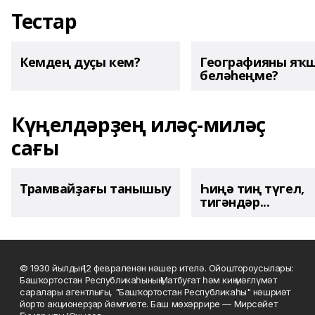
Тестар
Кемдең дуҫы кем?
Географияны яҡ
беләһеңме?
Күңелдәрҙең иләҫ-миләҫ
сағы
Трамвайҙағы танышыу
Һиңә тиң түгел,
тигәндәр...
© 1930 йылдың 12 февраленән нәшер ителә. Ойоштороусылары:
Башҡортостан Республикаһының Матбуғат һәм киң мәғлүмәт
саралары агентлығы, "Башҡортостан Республикаһы" нәшриәт
йорто акционерҙар йәмғиәте. Баш мөхәррире — Мирсәйет