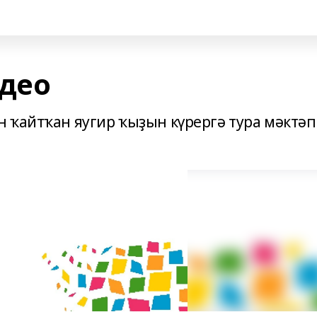
идео
 ҡайтҡан яугир ҡыҙын күрергә тура мәктәп