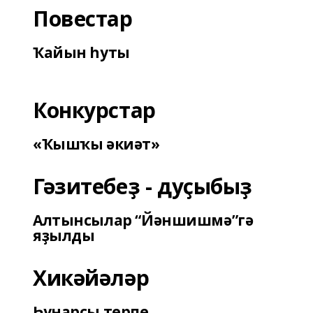
Повестар
Ҡайын һуты
Конкурстар
«Ҡышҡы әкиәт»
Гәзитебеҙ - дуҫыбыҙ
Алтынсылар “Йәншишмә”гә
яҙылды
Хикәйәләр
Һунарсы терпе