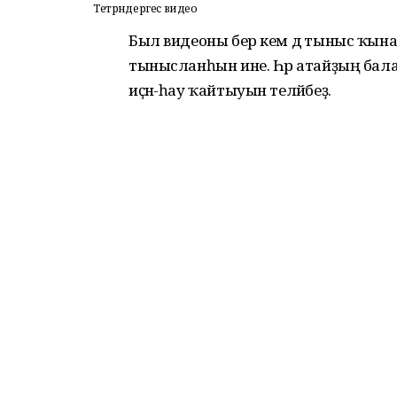
Тетрәндергес видео
Был видеоны бер кем дә тыныс ҡына
тынысланһын ине. Һәр атайҙың балал
иҫән-һау ҡайтыуын теләйбеҙ.