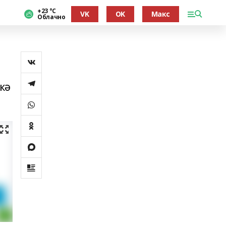
+23 °С
VK
OK
Макс
Облачно
кә