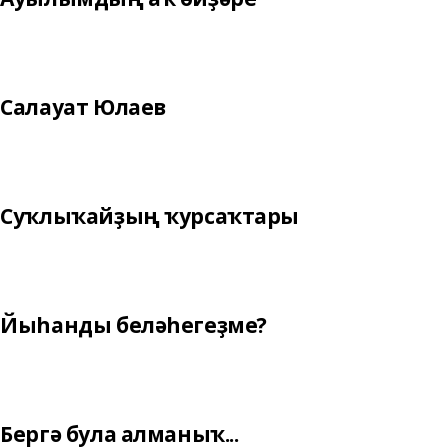
Салауат Юлаев
Суҡлыҡайҙың ҡурсаҡтары
Йыһанды беләһегеҙме?
Бергә була алманыҡ...