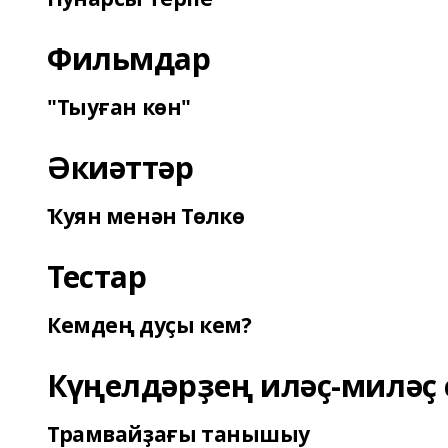
Фильмдар
"Тыуған көн"
Әкиәттәр
Ҡуян менән Төлкө
Тестар
Кемдең дуҫы кем?
Күңелдәрҙең иләҫ-миләҫ 
Трамвайҙағы танышыу