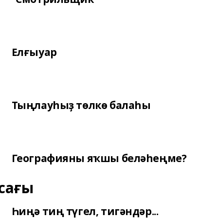
Елғыуар
Тыңлауһыҙ төлкө балаһы
Географияны яҡшы беләһеңме?
сағы
Һиңә тиң түгел, тигәндәр...