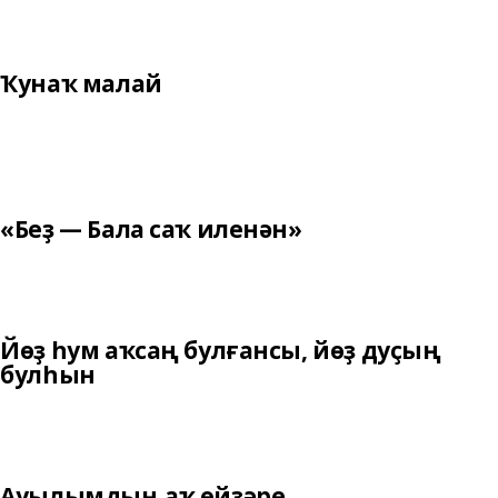
Ҡунаҡ малай
«Беҙ — Бала саҡ иленән»
Йөҙ һум аҡсаң булғансы, йөҙ дуҫың
булһын
Ауылымдың аҡ өйҙәре