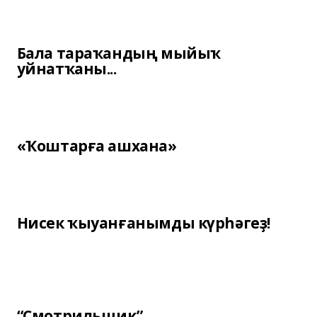
Бала тараҡандың мыйыҡ
уйнатҡаны...
«Ҡоштарға ашхана»
Нисек ҡыуанғанымды күрһәгеҙ!
“Смотрильщик”