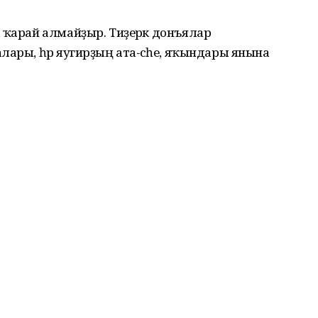
 ҡарай алмайҙыр. Тиҙерәк донъялар
ары, һәр яугирҙың ата-әсәһе, яҡындары янына