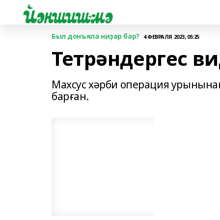
Был донъяла ниҙәр бар?
4 ФЕВРАЛЯ 2023, 05:25
Тетрәндергес в
Махсус хәрби операция урынынан
барған.