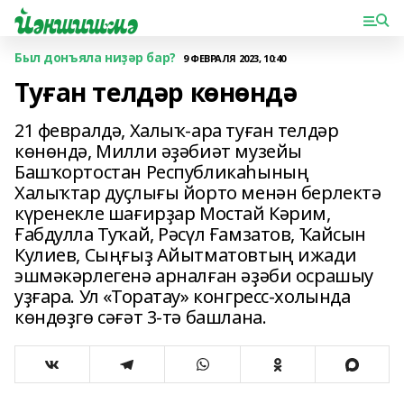
Был донъяла ниҙәр бар?
9 ФЕВРАЛЯ 2023, 10:40
Туған телдәр көнөндә
21 февралдә, Халыҡ-ара туған телдәр
көнөндә, Милли әҙәбиәт музейы
Башҡортостан Республикаһының
Халыҡтар дуҫлығы йорто менән берлектә
күренекле шағирҙар Мостай Кәрим,
Ғабдулла Туҡай, Рәсүл Ғамзатов, Ҡайсын
Кулиев, Сыңғыҙ Айытматовтың ижади
эшмәкәрлегенә арналған әҙәби осрашыу
уҙғара. Ул «Торатау» конгресс-холында
көндөҙгө сәғәт 3-тә башлана.