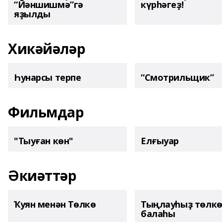
“Йәншишмә”гә
күрһәгеҙ!
яҙылды
Хикәйәләр
Һунарсы терпе
“Смотрильщик”
Фильмдар
"Тыуған көн"
Елғыуар
Әкиәттәр
Ҡуян менән Төлкө
Тыңлауһыҙ төлк
балаһы