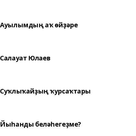
Ауылымдың аҡ өйҙәре
Салауат Юлаев
Суҡлыҡайҙың ҡурсаҡтары
Йыһанды беләһегеҙме?