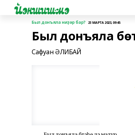
Был донъяла ниҙәр бар?
23 МАРТА 2023, 09:45
Был донъяла бө
Сафуан ӘЛИБАЙ
Был донъяла бөтәһе лә матур,