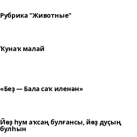
Рубрика "Животные"
Ҡунаҡ малай
«Беҙ — Бала саҡ иленән»
Йөҙ һум аҡсаң булғансы, йөҙ дуҫың
булһын