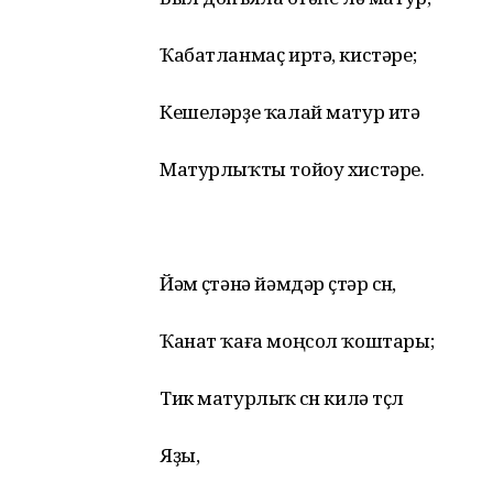
Ҡабатланмаҫ иртә, кистәре;
Кешеләрҙе ҡалай матур итә
Матурлыҡты тойоу хистәре.
Йәм өҫтәнә йәмдәр өҫтәр өсөн,
Ҡанат ҡаға моңсол ҡоштары;
Тик матурлыҡ өсөн килә төҫлө
Яҙы,