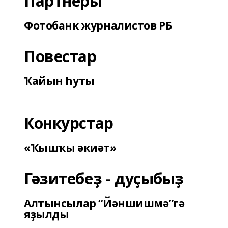
Партнеры
Фотобанк журналистов РБ
Повестар
Ҡайын һуты
Конкурстар
«Ҡышҡы әкиәт»
Гәзитебеҙ - дуҫыбыҙ
Алтынсылар “Йәншишмә”гә
яҙылды