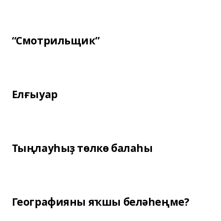
“Смотрильщик”
Елғыуар
Тыңлауһыҙ төлкө балаһы
Географияны яҡшы беләһеңме?