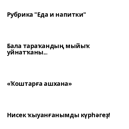
Рубрика "Еда и напитки"
Бала тараҡандың мыйыҡ
уйнатҡаны...
«Ҡоштарға ашхана»
Нисек ҡыуанғанымды күрһәгеҙ!