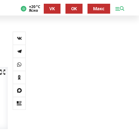
+20 °С
VK
OK
Макс
Ясно