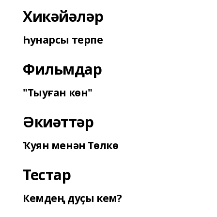
Хикәйәләр
Һунарсы терпе
Фильмдар
"Тыуған көн"
Әкиәттәр
Ҡуян менән Төлкө
Тестар
Кемдең дуҫы кем?