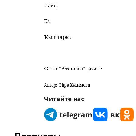
Йәйе,
Көҙө,
Ҡыштары.
Фото: "Атайсал" гәзите.
Автор:
Зөһрә Хәкимова
Читайте нас