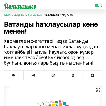
Был ниндәй көн икән?
23 ФЕВРАЛЯ 2023, 04:05
Ватанды һаҡлаусылар көнө
менән!
Хөрмәтле ир-егеттәр! Һеҙҙе Ватанды
һаҡлаусылар көнө менән ихлас күңелдән
ҡотлайбыҙ! Ныҡлы һаулыҡ, оҙон ғүмер,
именлек теләйбеҙ! Күк йөҙөбөҙ аяҙ
булһын, донъяларыбыҙ тынысланһын!