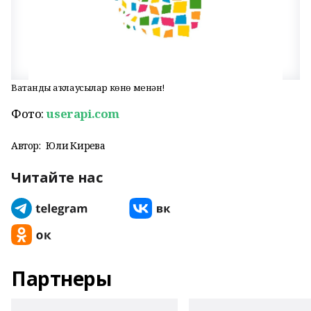
Ватанды һаҡлаусылар көнө менән!
Фото:
userapi.com
Автор:
Юлиә Кирәева
Читайте нас
Партнеры