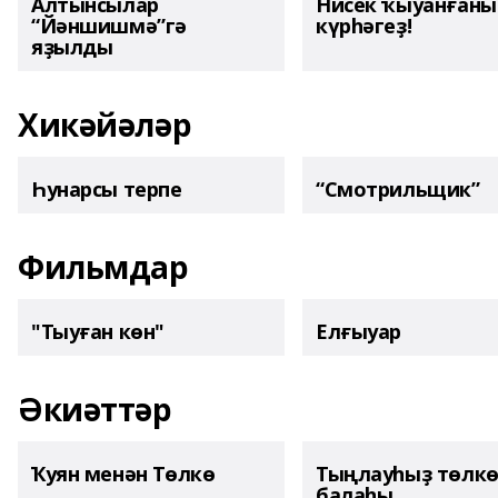
Алтынсылар
Нисек ҡыуанған
“Йәншишмә”гә
күрһәгеҙ!
яҙылды
Хикәйәләр
Һунарсы терпе
“Смотрильщик”
Фильмдар
"Тыуған көн"
Елғыуар
Әкиәттәр
Ҡуян менән Төлкө
Тыңлауһыҙ төлк
балаһы