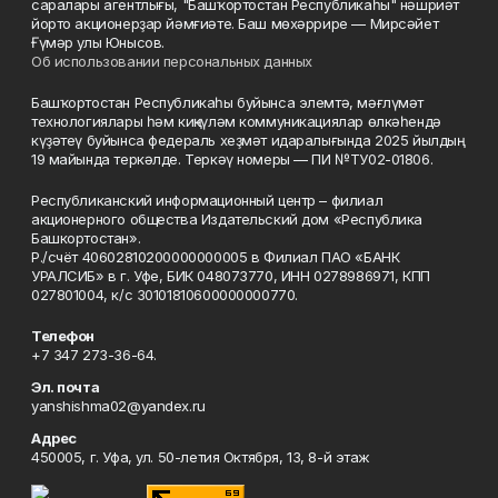
саралары агентлығы, "Башҡортостан Республикаһы" нәшриәт
йорто акционерҙар йәмғиәте. Баш мөхәррире — Мирсәйет
Ғүмәр улы Юнысов.
Об использовании персональных данных
Башҡортостан Республикаһы буйынса элемтә, мәғлүмәт
технологиялары һәм киңкүләм коммуникациялар өлкәһендә
күҙәтеү буйынса федераль хеҙмәт идаралығында 2025 йылдың
19 майында теркәлде. Теркәү номеры — ПИ №ТУ02-01806.
Республиканский информационный центр – филиал
акционерного общества Издательский дом «Республика
Башкортостан».
Р./счёт 40602810200000000005 в Филиал ПАО «БАНК
УРАЛСИБ» в г. Уфе, БИК 048073770, ИНН 0278986971, КПП
027801004, к/с 30101810600000000770.
Телефон
+7 347 273-36-64.
Эл. почта
yanshishma02@yandex.ru
Адрес
450005, г. Уфа, ул. 50-летия Октября, 13, 8-й этаж