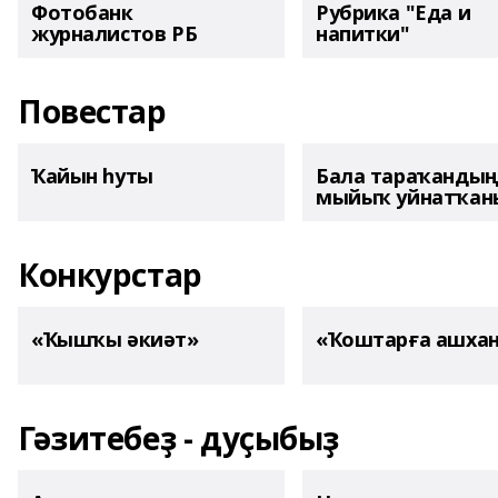
Фотобанк
Рубрика "Еда и
журналистов РБ
напитки"
Повестар
Ҡайын һуты
Бала тараҡанды
мыйыҡ уйнатҡаны
Конкурстар
«Ҡышҡы әкиәт»
«Ҡоштарға ашха
Гәзитебеҙ - дуҫыбыҙ