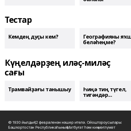
Тестар
Кемдең дуҫы кем?
Географияны яҡ
беләһеңме?
Күңелдәрҙең иләҫ-миләҫ
сағы
Трамвайҙағы танышыу
Һиңә тиң түгел,
тигәндәр...
© 1930 йылдың 12 февраленән нәшер ителә. Ойоштороусылары:
Башҡортостан Республикаһының Матбуғат һәм киң мәғлүмәт