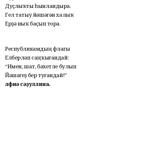
Дуҫлыҡты һынландыра.
Гел татыу йәшәгән халыҡ
Ерҙә ныҡ баҫып тора.
Республикамдың флагы
Елберләп саңҡығандай:
“Имен, шат, бәхетле булып
Йәшәгеҙ бер туғандай!”
Әлфиә Әсәҙуллина.