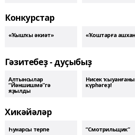
Конкурстар
«Ҡышҡы әкиәт»
«Ҡоштарға ашха
Гәзитебеҙ - дуҫыбыҙ
Алтынсылар
Нисек ҡыуанған
“Йәншишмә”гә
күрһәгеҙ!
яҙылды
Хикәйәләр
Һунарсы терпе
“Смотрильщик”