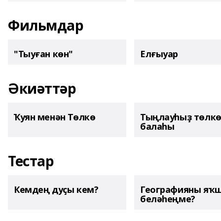
Фильмдар
"Тыуған көн"
Елғыуар
Әкиәттәр
Ҡуян менән Төлкө
Тыңлауһыҙ төлк
балаһы
Тестар
Кемдең дуҫы кем?
Географияны яҡ
беләһеңме?