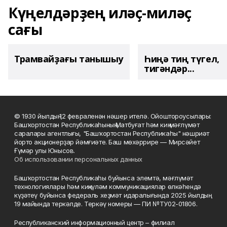
Күңелдәрҙең иләҫ-миләҫ
сағы
Трамвайҙағы танышыу
Һиңә тиң түгел,
тигәндәр...
© 1930 йылдың 12 февраленән нәшер ителә. Ойоштороусылары:
Башҡортостан Республикаһының Матбуғат һәм киң мәғлүмәт
саралары агентлығы, "Башҡортостан Республикаһы" нәшриәт
йорто акционерҙар йәмғиәте. Баш мөхәррире — Мирсәйет
Ғүмәр улы Юнысов.
Об использовании персональных данных
Башҡортостан Республикаһы буйынса элемтә, мәғлүмәт
технологиялары һәм киңкүләм коммуникациялар өлкәһендә
күҙәтеү буйынса федераль хеҙмәт идаралығында 2025 йылдың
19 майында теркәлде. Теркәү номеры — ПИ №ТУ02-01806.
Республиканский информационный центр – филиал