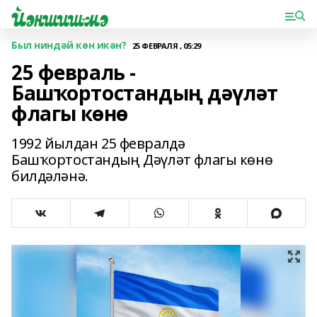
Был ниндәй көн икән?
25 ФЕВРАЛЯ , 05:29
25 февраль -
Башҡортостандың дәүләт
флагы көнө
1992 йылдан 25 февралдә
Башҡортостандың Дәүләт флагы көнө
билдәләнә.