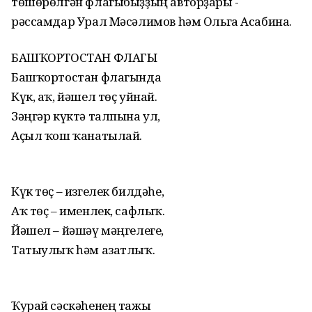
төшөрөлгән флагыбыҙҙың авторҙары -
рәссамдар Урал Мәсәлимов һәм Ольга Асабина.
БАШҠОРТОСТАН ФЛАГЫ
Башҡортостан флагында
Күк, аҡ, йәшел төҫ уйнай.
Зәңгәр күктә талпына ул,
Аҫыл ҡош ҡанатылай.
Күк төҫ – изгелек билдәһе,
Аҡ төҫ – именлек, сафлыҡ.
Йәшел – йәшәү мәңгелеге,
Татыулыҡ һәм азатлыҡ.
Ҡурай сәскәһенең тажы