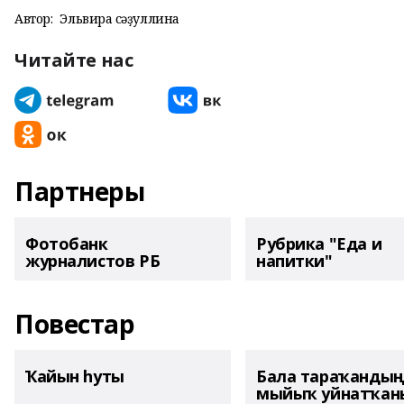
Автор:
Эльвира Әсәҙуллина
Читайте нас
Партнеры
Фотобанк
Рубрика "Еда и
журналистов РБ
напитки"
Повестар
Ҡайын һуты
Бала тараҡанды
мыйыҡ уйнатҡаны