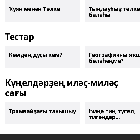
Ҡуян менән Төлкө
Тыңлауһыҙ төлк
балаһы
Тестар
Кемдең дуҫы кем?
Географияны яҡ
беләһеңме?
Күңелдәрҙең иләҫ-миләҫ
сағы
Трамвайҙағы танышыу
Һиңә тиң түгел,
тигәндәр...