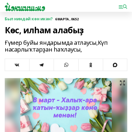
Был ниндәй көн икән?
6 МАРТА , 06:52
Көс, илһам алабыҙ
Ғүмер буйы яндарымда атлаусы,Күп
насарлыҡтарҙан һаҡлаусы,