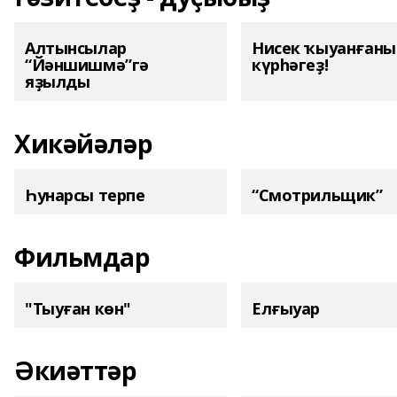
Алтынсылар
Нисек ҡыуанған
“Йәншишмә”гә
күрһәгеҙ!
яҙылды
Хикәйәләр
Һунарсы терпе
“Смотрильщик”
Фильмдар
"Тыуған көн"
Елғыуар
Әкиәттәр