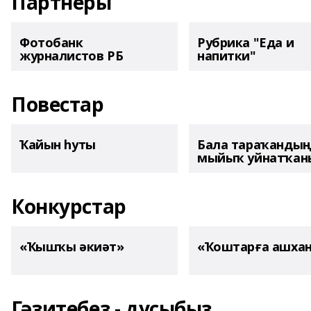
Партнеры
Фотобанк
Рубрика "Еда и
журналистов РБ
напитки"
Повестар
Ҡайын һуты
Бала тараҡанды
мыйыҡ уйнатҡаны
Конкурстар
«Ҡышҡы әкиәт»
«Ҡоштарға ашха
Гәзитебеҙ - дуҫыбыҙ