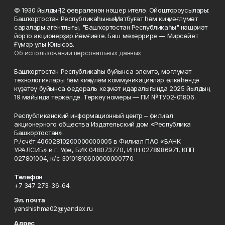
© 1930 йылдың 12 февраленән нәшер ителә. Ойоштороусылары:
Башҡортостан Республикаһының Матбуғат һәм киң мәғлүмәт
саралары агентлығы, "Башҡортостан Республикаһы" нәшриәт
йорто акционерҙар йәмғиәте. Баш мөхәррире — Мирсәйет
Ғүмәр улы Юнысов.
Об использовании персональных данных
Башҡортостан Республикаһы буйынса элемтә, мәғлүмәт
технологиялары һәм киңкүләм коммуникациялар өлкәһендә
күҙәтеү буйынса федераль хеҙмәт идаралығында 2025 йылдың
19 майында теркәлде. Теркәү номеры — ПИ №ТУ02-01806.
Республиканский информационный центр – филиал
акционерного общества Издательский дом «Республика
Башкортостан».
Р./счёт 40602810200000000005 в Филиал ПАО «БАНК
УРАЛСИБ» в г. Уфе, БИК 048073770, ИНН 0278986971, КПП
027801004, к/с 30101810600000000770.
Телефон
+7 347 273-36-64.
Эл. почта
yanshishma02@yandex.ru
Адрес