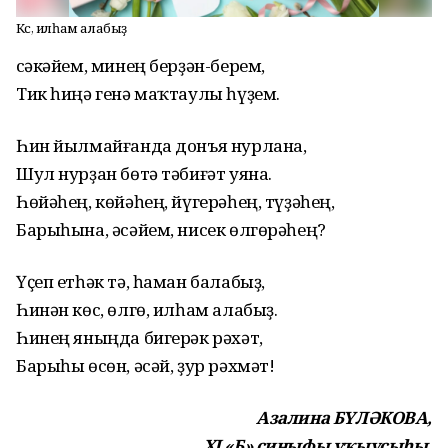
Көс, илһам алабыҙ
Әсәкәйем, минең берҙән-берем,
Тик һиңә генә маҡтаулы һүҙем.
Һин йылмайғанда донъя нурлана,
Шул нурҙан бөтә тәбиғәт уяна.
Һөйәһең, көйәһең, йүгерәһең, түҙәһең,
Барыһына, әсәйем, нисек өлгөрәһең?
Үҫеп етһәк тә, һаман балабыҙ,
Һинән көс, өлгө, илһам алабыҙ.
Һинең яныңда бигерәк рәхәт,
Барыһы өсөн, әсәй, ҙур рәхмәт!
Азалина БҮЛӘКОВА,
XI «Б» синыфы уҡыусыһы.