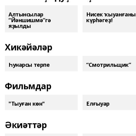
Алтынсылар
Нисек ҡыуанған
“Йәншишмә”гә
күрһәгеҙ!
яҙылды
Хикәйәләр
Һунарсы терпе
“Смотрильщик”
Фильмдар
"Тыуған көн"
Елғыуар
Әкиәттәр