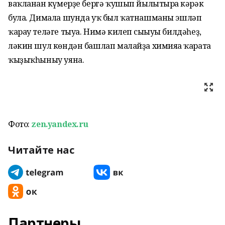
ваҡланған күмерҙе бергә ҡушып йылытырға кәрәк
була. Димала шунда уҡ был ҡатнашманы эшләп
ҡарау теләге тыуа. Нимә килеп сығыуы билдәһеҙ,
ләкин шул көндән башлап малайҙа химияға ҡарата
ҡыҙыҡһыныу уяна.
Фото:
zen.yandex.ru
Читайте нас
Партнеры