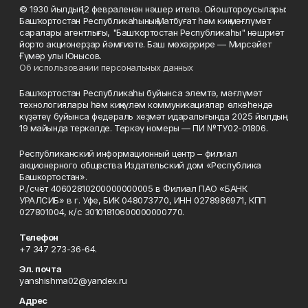
© 1930 йылдың 12 февраленән нәшер ителә. Ойоштороусылары:
Башҡортостан Республикаһының Матбуғат һәм киң мәғлүмәт
саралары агентлығы, "Башҡортостан Республикаһы" нәшриәт
йорто акционерҙар йәмғиәте. Баш мөхәррире — Мирсәйет
Ғүмәр улы Юнысов.
Об использовании персональных данных
Башҡортостан Республикаһы буйынса элемтә, мәғлүмәт
технологиялары һәм киңкүләм коммуникациялар өлкәһендә
күҙәтеү буйынса федераль хеҙмәт идаралығында 2025 йылдың
19 майында теркәлде. Теркәү номеры — ПИ №ТУ02-01806.
Республиканский информационный центр – филиал
акционерного общества Издательский дом «Республика
Башкортостан».
Р./счёт 40602810200000000005 в Филиал ПАО «БАНК
УРАЛСИБ» в г. Уфе, БИК 048073770, ИНН 0278986971, КПП
027801004, к/с 30101810600000000770.
Телефон
+7 347 273-36-64.
Эл. почта
yanshishma02@yandex.ru
Адрес