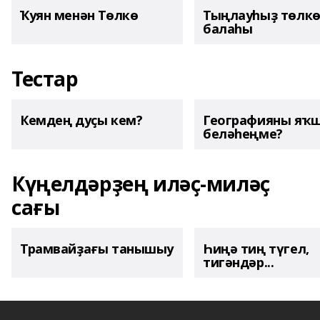
Ҡуян менән Төлкө
Тыңлауһыҙ төлк
балаһы
Тестар
Кемдең дуҫы кем?
Географияны яҡ
беләһеңме?
Күңелдәрҙең иләҫ-миләҫ
сағы
Трамвайҙағы танышыу
Һиңә тиң түгел,
тигәндәр...