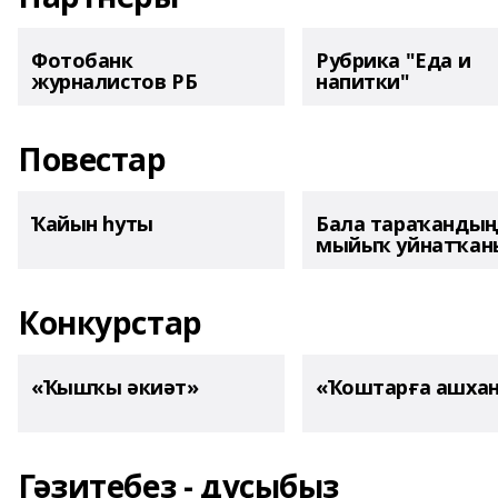
Фотобанк
Рубрика "Еда и
журналистов РБ
напитки"
Повестар
Ҡайын һуты
Бала тараҡанды
мыйыҡ уйнатҡаны
Конкурстар
«Ҡышҡы әкиәт»
«Ҡоштарға ашха
Гәзитебеҙ - дуҫыбыҙ