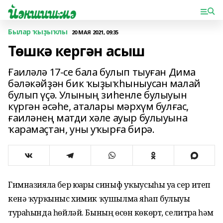
Былар ҡыҙыҡлы
20 МАЯ 2021, 09:35
Төшкә кергән асыш
Ғаиләлә 17-се бала булып тыуған Дима
бәләкәйҙән бик ҡыҙыҡһыныусан малай
булып үҫә. Улының зиһенле булыуын
күргән әсәһе, аталары мәрхүм булғас,
ғаиләнең матди хәле ауыр булыуына
ҡарамаҫтан, уны уҡырға бирә.
Гимназияла бер юғары синыф уҡыусыһы уға сер итеп
кенә ҡурҡыныс химик ҡушылма яһап булыуы
тураһында һөйләй. Бының өсөн көкөрт, селитра һәм