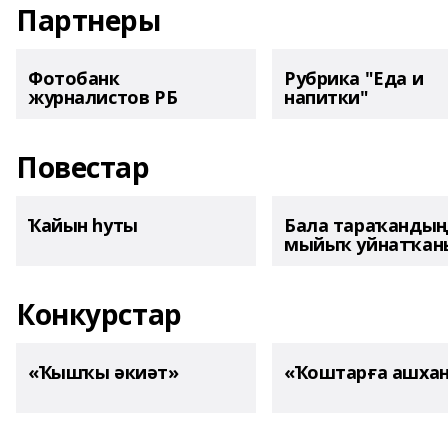
Партнеры
Фотобанк
Рубрика "Еда и
журналистов РБ
напитки"
Повестар
Ҡайын һуты
Бала тараҡанды
мыйыҡ уйнатҡаны
Конкурстар
«Ҡышҡы әкиәт»
«Ҡоштарға ашха