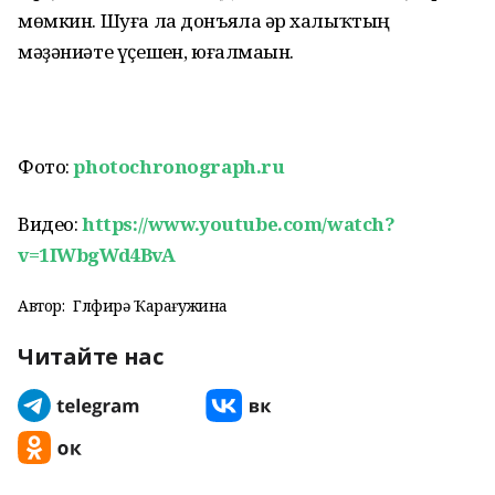
мөмкин. Шуға ла донъяла һәр халыҡтың
мәҙәниәте үҫешһен, юғалмаһын.
Фото:
photochronograph.ru
Видео:
https://www.youtube.com/watch?
v=1IWbgWd4BvA
Автор:
Гөлфирә Ҡарағужина
Читайте нас