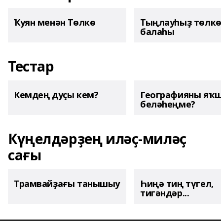
Ҡуян менән Төлкө
Тыңлауһыҙ төлк
балаһы
Тестар
Кемдең дуҫы кем?
Географияны яҡ
беләһеңме?
Күңелдәрҙең иләҫ-миләҫ
сағы
Трамвайҙағы танышыу
Һиңә тиң түгел,
тигәндәр...