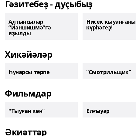
Гәзитебеҙ - дуҫыбыҙ
Алтынсылар
Нисек ҡыуанған
“Йәншишмә”гә
күрһәгеҙ!
яҙылды
Хикәйәләр
Һунарсы терпе
“Смотрильщик”
Фильмдар
"Тыуған көн"
Елғыуар
Әкиәттәр