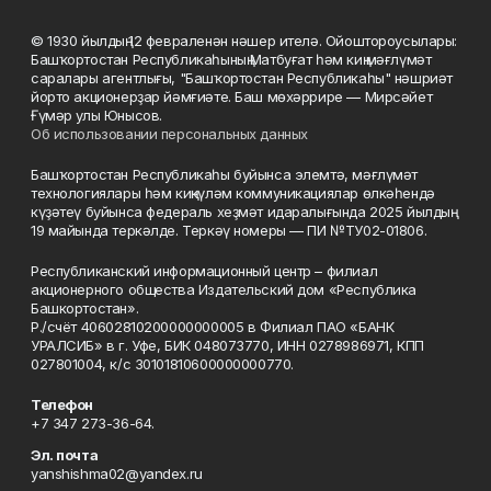
© 1930 йылдың 12 февраленән нәшер ителә. Ойоштороусылары:
Башҡортостан Республикаһының Матбуғат һәм киң мәғлүмәт
саралары агентлығы, "Башҡортостан Республикаһы" нәшриәт
йорто акционерҙар йәмғиәте. Баш мөхәррире — Мирсәйет
Ғүмәр улы Юнысов.
Об использовании персональных данных
Башҡортостан Республикаһы буйынса элемтә, мәғлүмәт
технологиялары һәм киңкүләм коммуникациялар өлкәһендә
күҙәтеү буйынса федераль хеҙмәт идаралығында 2025 йылдың
19 майында теркәлде. Теркәү номеры — ПИ №ТУ02-01806.
Республиканский информационный центр – филиал
акционерного общества Издательский дом «Республика
Башкортостан».
Р./счёт 40602810200000000005 в Филиал ПАО «БАНК
УРАЛСИБ» в г. Уфе, БИК 048073770, ИНН 0278986971, КПП
027801004, к/с 30101810600000000770.
Телефон
+7 347 273-36-64.
Эл. почта
yanshishma02@yandex.ru