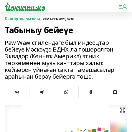
Былар ҡыҙыҡлы
23 МАРТА 2023, 07:08
Табыныу бейеүе
Paw Waw стилендәге был индеецтар
бейеүе Мәскәүҙә ВДНХ-ла төшөрөлгән.
Эквадор (Көньяҡ Америка) этник
төркөмөнөң музыканттары халыҡ
көйҙәрен уйнаған саҡта тамашасылар
араһынан берәү бейергә төшә.