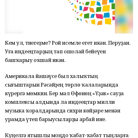
Кем ул, тиһегеҙме? Рой исемле егет икән. Перуҙан.
Уға индеецтарҙың тап ошолай бейеүен
башҡарыу оҡшай икән.
Америкала йәшәүсе был халыҡтың
сығыштарын Рәсәйҙең төрлө ҡалаларында
күрергә мөмкин. Бер мәл Өфөнөң «Үҙәк» сауҙа
комплексы алдында ла индеецтар милли
музыка ҡоралдарында сихри көйҙәре менән
урамда үтеп барыусыларҙы арбай ине.
Күңелгә ятышлы моңдо ҡабат-ҡабат тыңларға