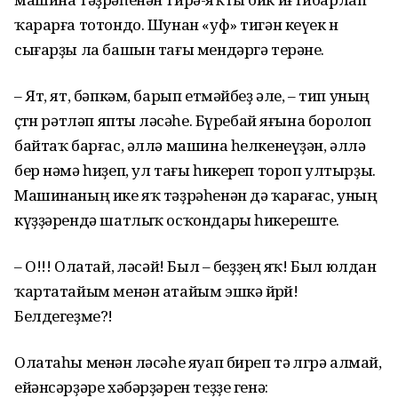
ҡарарға тотондо. Шунан «уф» тигән кеүек өн
сығарҙы ла башын тағы мендәргә терәне.
– Ят, ят, бәпкәм, барып етмәйбеҙ әле, – тип уның
өҫтөн рәтләп япты өләсәһе. Бүребай яғына боролоп
байтаҡ барғас, әллә машина һелкенеүҙән, әллә
бер нәмә һиҙеп, ул тағы һикереп тороп ултырҙы.
Машинаның ике яҡ тәҙрәһенән дә ҡарағас, уның
күҙҙәрендә шатлыҡ осҡондары һикереште.
– О!!! Олатай, өләсәй! Был – беҙҙең яҡ! Был юлдан
ҡартатайым менән атайым эшкә йөрөй!
Белдегеҙме?!
Олатаһы менән өләсәһе яуап биреп тә өлгөрә алмай,
ейәнсәрҙәре хәбәрҙәрен теҙҙе генә: