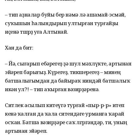
– тип аҙналар буйы бер нәмә лә ашамай-эсмәй,
суҡышын һалындырып ултырған турғайҙы
иҫенә төшөрҙө уға Алтынай.
Хан да бит:
– Йә, сығарып ебәрегеҙ ҙә шул мәхлүкте, артынан
эйәреп барығыҙ. Күрегеҙ, тикшерегеҙ – минең
батшалығымдан да байыраҡ ниндәй батшалыҡ
икән ул?! – тип аҡырған вәзирҙәренә.
Ситлек асылып китеүгә турғай «пыр-р-р» итеп
кенә ҡалған да ҡала ситендәге урманға ҡарай
осҡан. Батша вәзирҙәре саҡ өлгөргәндәр, ти, уның
артынан эйәреп.