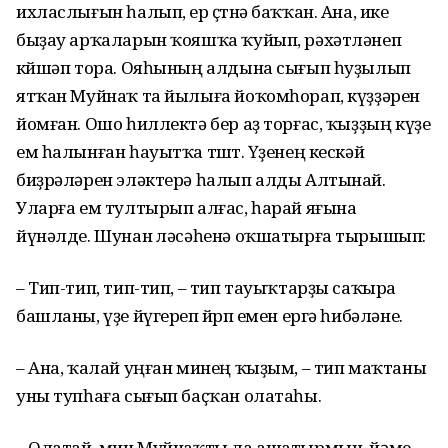
ихласлығын һалып, ер өҫтөнә баҡҡан. Ана, ике
быҙау арҡаларын ҡояшҡа ҡуйып, рәхәтләнеп
көйшәп тора. Ояһының алдына сығып һуҙылып
ятҡан Муйнаҡ та йылыға йоҡомһорап, күҙҙәрен
йомған. Ошо һиллектә бер аҙ торғас, ҡыҙҙың күҙе
ем һалынған һауытҡа төштө. Үҙенең кескәй
биҙрәләрен эләктерә һалып алды Алтынай.
Уларға ем тултырып алғас, һарай яғына
йүнәлде. Шунан өләсәһенә оҡшатырға тырышып:
– Тип-тип, тип-тип, – тип тауыҡтарҙы саҡыра
башланы, үҙе йүгереп йөрөп емен ергә һибәләне.
– Ана, ҡалай уңған минең ҡыҙым, – тип маҡтаны
уны тупһаға сығып баҫҡан олатаһы.
– Олатай, мин Муйнаҡты ла ашатырмын, йәме, –