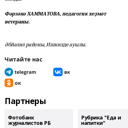
Фәрзәнә ХАММАТОВА,
педагогик хеҙмәт
ветераны.
Әбйәлил районы,
Ишкилде ауылы.
Читайте нас
Партнеры
Фотобанк
Рубрика "Еда и
журналистов РБ
напитки"