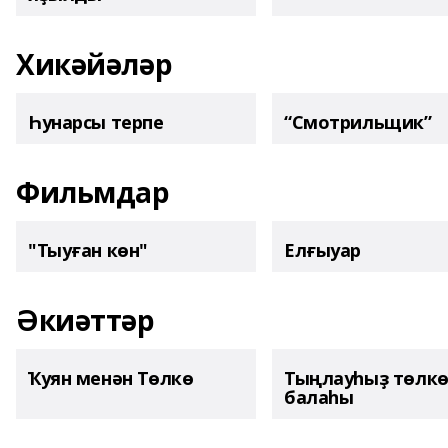
Хикәйәләр
Һунарсы терпе
“Смотрильщик”
Фильмдар
"Тыуған көн"
Елғыуар
Әкиәттәр
Ҡуян менән Төлкө
Тыңлауһыҙ төлк
балаһы