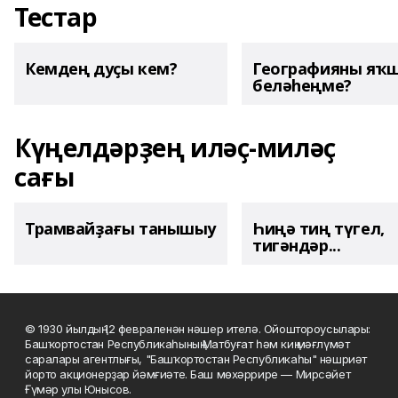
Тестар
Кемдең дуҫы кем?
Географияны яҡ
беләһеңме?
Күңелдәрҙең иләҫ-миләҫ
сағы
Трамвайҙағы танышыу
Һиңә тиң түгел,
тигәндәр...
© 1930 йылдың 12 февраленән нәшер ителә. Ойоштороусылары:
Башҡортостан Республикаһының Матбуғат һәм киң мәғлүмәт
саралары агентлығы, "Башҡортостан Республикаһы" нәшриәт
йорто акционерҙар йәмғиәте. Баш мөхәррире — Мирсәйет
Ғүмәр улы Юнысов.