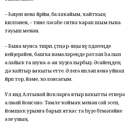
– Һиҙеп кенә йөрөйөм, балаҡайым, ҡайтҡың
килгәнен, – тине өләсәһе ситкә ҡарап шым ғына
тауыш менән.
– Бына мунса төшөрөп, өҫтөңә өр-яңы күлдәгеңде
кейҙерәйек, башҡа нәмәләреңде рәтләп һалып
алайыҡ та шуна-а-ан ҡуҙғалырбыҙ. Әсәйеңдең
дә ҡайтыр ваҡыты етте. Әлегә ипләп кенә уйнап
йөрөп тор, йәме, ҡолонсағым.
Ул көндө Алтынай йоҡларға ятыр ваҡытты еткерә
алмай йонсоно. Тәмле ҡоймаҡ менән сәй эсеп,
йомшаҡ урынға барып ятҡас та һүҙе бөтмәгәйне
әле уның.