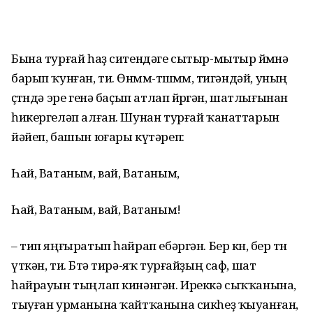
Бына турғай һаҙ ситендәге сытыр-мытыр өйөмөнә
барып ҡунған, ти. Өнөммө-төшөммө, тигәндәй, уның
өҫтөндә эре генә баҫып атлап йөрөгән, шатлығынан
һикергеләп алған. Шунан турғай ҡанаттарын
йәйеп, башын юғары күтәреп:
Һай, Ватаным, вай, Ватаным,
Һай, Ватаным, вай, Ватаным!
– тип яңғыратып һайрап ебәргән. Бер көн, бер төн
үткән, ти. Бөтә тирә-яҡ турғайҙың саф, шат
һайрауын тыңлап кинәнгән. Иреккә сыҡҡанына,
тыуған урманына ҡайтҡанына сикһеҙ ҡыуанған,