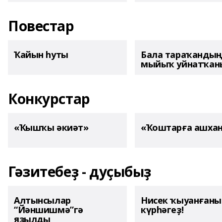
Повестар
Ҡайын һуты
Бала тараҡанды
мыйыҡ уйнатҡаны
Конкурстар
«Ҡышҡы әкиәт»
«Ҡоштарға ашха
Гәзитебеҙ - дуҫыбыҙ
Алтынсылар
Нисек ҡыуанған
“Йәншишмә”гә
күрһәгеҙ!
яҙылды