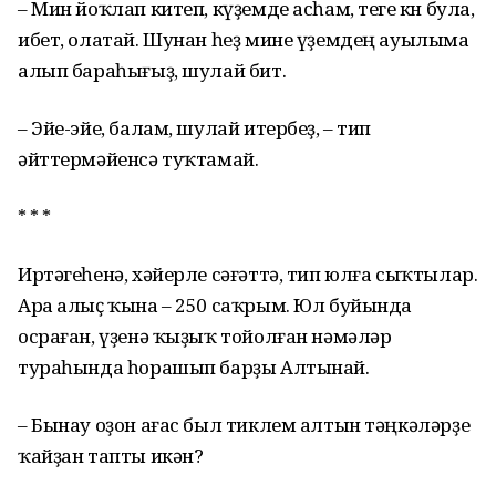
– Мин йоҡлап китеп, күҙемде асһам, теге көн була,
ибет, олатай. Шунан һеҙ мине үҙемдең ауылыма
алып бараһығыҙ, шулай бит.
– Эйе-эйе, балам, шулай итербеҙ, – тип
әйттермәйенсә туҡтамай.
* * *
Иртәгеһенә, хәйерле сәғәттә, тип юлға сыҡтылар.
Ара алыҫ ҡына – 250 саҡрым. Юл буйында
осраған, үҙенә ҡыҙыҡ тойолған нәмәләр
тураһында һорашып барҙы Алтынай.
– Бынау оҙон ағас был тиклем алтын тәңкәләрҙе
ҡайҙан тапты икән?