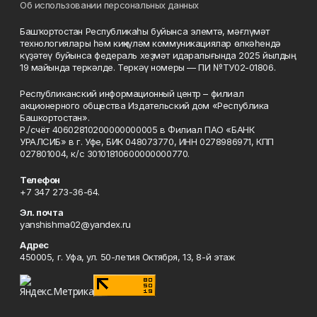
Об использовании персональных данных
Башҡортостан Республикаһы буйынса элемтә, мәғлүмәт
технологиялары һәм киңкүләм коммуникациялар өлкәһендә
күҙәтеү буйынса федераль хеҙмәт идаралығында 2025 йылдың
19 майында теркәлде. Теркәү номеры — ПИ №ТУ02-01806.
Республиканский информационный центр – филиал
акционерного общества Издательский дом «Республика
Башкортостан».
Р./счёт 40602810200000000005 в Филиал ПАО «БАНК
УРАЛСИБ» в г. Уфе, БИК 048073770, ИНН 0278986971, КПП
027801004, к/с 30101810600000000770.
Телефон
+7 347 273-36-64.
Эл. почта
yanshishma02@yandex.ru
Адрес
450005, г. Уфа, ул. 50-летия Октября, 13, 8-й этаж