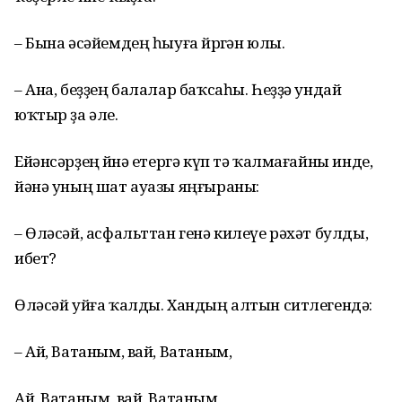
– Бына әсәйемдең һыуға йөрөгән юлы.
– Ана, беҙҙең балалар баҡсаһы. Һеҙҙә ундай
юҡтыр ҙа әле.
Ейәнсәрҙең өйөнә етергә күп тә ҡалмағайны инде,
йәнә уның шат ауазы яңғыраны:
– Өләсәй, асфальттан генә килеүе рәхәт булды,
ибет?
Өләсәй уйға ҡалды. Хандың алтын ситлегендә:
– Ай, Ватаным, вай, Ватаным,
Ай, Ватаным, вай, Ватаным,