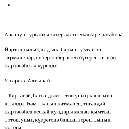
ти.
Ана шул турғайҙы хәтерләтте ейәнсәре өләсәһенә.
Йорттарының алдына барып туҡтап та
өлгөрмәнеләр, елбер-елбер итеп йүгереп килгән
ҡартәсәһе лә күренде.
Ул арала Алтынай:
– Ҡартәсәй, һағындым! – тип уның ҡосағына
атылды. Һәм... ҡасып китмәһен, тигәндәй,
ҡартәсәһен кескәй ҡулдары менән ҡымтып
тотоп, уның күкрәгенә башын терәп, тынып
ҡалды.