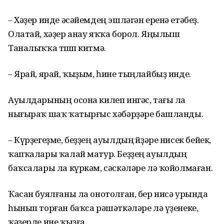
– Хәҙер инде әсәйемдең эшләгән еренә етәбеҙ.
Олатай, хәҙер анау яҡҡа борол. Яңылыш
Таналыҡҡа төшөп китмә.
– Ярай, ярай, ҡыҙым, һине тыңлайбыҙ инде.
Ауылдарының осона килеп ингәс, тағы ла
нығыраҡ шаҡ ҡатырғыс хәбәрҙәре башланды.
– Күрҙегеҙме, беҙҙең ауылдың өйҙәре нисек бейек,
ҡапҡалары ҡалай матур. Беҙҙең ауылдың
баҡсалары ла күркәм, сәскәләре лә ҡойолмаған.
Ҡасан буялғаны ла онотолған, бер нисә урында
һынып торған баҡса рәшәткәләре лә үҙенеке,
ҡәҙерле ине ҡыҙға.