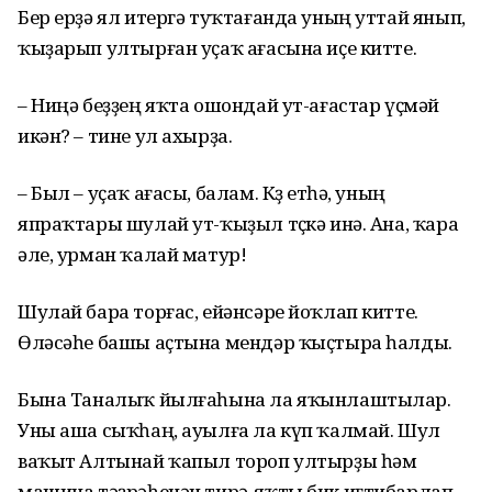
Бер ерҙә ял итергә туҡтағанда уның уттай янып,
ҡыҙарып ултырған уҫаҡ ағасына иҫе китте.
– Ниңә беҙҙең яҡта ошондай ут-ағас­тар үҫмәй
икән? – тине ул ахырҙа.
– Был – уҫаҡ ағасы, балам. Көҙ етһә, уның
япраҡтары шулай ут-ҡыҙыл төҫкә инә. Ана, ҡара
әле, урман ҡалай матур!
Шулай бара торғас, ейәнсәре йоҡлап китте.
Өләсәһе башы аҫтына мендәр ҡыҫтыра һалды.
Бына Таналыҡ йылғаһына ла яҡынлаштылар.
Уны аша сыҡһаң, ауылға ла күп ҡалмай. Шул
ваҡыт Алтынай ҡапыл тороп ултырҙы һәм
машина тәҙрәһенән тирә-яҡты бик иғтибарлап