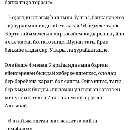
бәпкә ти ҙә торасы».
– Һеҙҙең йылғағыҙ һай ғына булғас, бәпкәләрегеҙ
тиҙ ҙураймай инде, ибет, өләсәй? Ә беҙҙеке тәрән.
Ҡартатайым менән ҡартәсәйем ҡаҙҙарының йөнөн
әллә ҡасан йолҡто инде. Шунан тағы өйрәк
бәпкәһе алдылар. Улары ла ҙурайып килә.
Әле йәше 4 менән 5 араһында ғына барған
ейәнсәренән бындай хәбәрҙе ишеткәс, ололар
бер-береһенә ҡарап, бот сапты. Өйгә ингәс, тағы
бер ҡыҙыҡ булды. Эшләмәй ултырған сәғәттең
минутлыҡ телен 7-гә тиклем күсерҙе лә
Алтынай:
– Ә атайым эштән ошо ваҡытта ҡайта, –
тимәһенме.