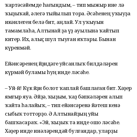
ҡартәсәйемде һағындым, – тип мыжыр ине лә
ҡыҙыҡай, әлегә тыйылып то­ра. Әсәһенең уҡыуҙа
икәнлеген белә бит, аңлай. Ул уҡыуын
тамамлаһа, Алты­най ҙа үҙ ауылына ҡайтып
китер. Их, алыҫ шул тыуған яҡтары. Бынан
күренмәй.
Ейәнсәренең йөҙөндәге уйсанлыҡ билдәләрен
күрмәй буламы һуң инде өләсәһе.
– Уй-й! Күк йөҙөн болот ҡаплай башлаған бит. Хәҙер
ямғыр яуа. Әйҙә, ҡыҙым, ҡаҙ бәпкәләрен алып
ҡайта һалайыҡ, – тип ейәнсәренә йәтеш кенә
сыбыҡ тотторҙо. Ә Алтынайҙың уйы
башҡасараҡ. «Эй, ҡыҙыҡ та инде ошо өләсәһе.
Хәҙер инде инәләрендәй бул­ғандар, уларҙы