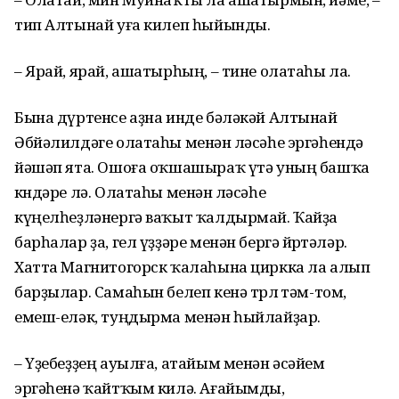
тип Алтынай уға килеп һыйынды.
– Ярай, ярай, ашатырһың, – тине олатаһы ла.
Бына дүртенсе аҙна инде бәләкәй Алтынай
Әбйәлилдәге олатаһы менән өләсәһе эргәһендә
йәшәп ята. Ошоға оҡшашыраҡ үтә уның башҡа
көндәре лә. Олатаһы менән өләсәһе
күңелһеҙләнергә ваҡыт ҡалдырмай. Ҡайҙа
барһалар ҙа, гел үҙҙәре менән бергә йөрөтәләр.
Хатта Магнитогорск ҡалаһына циркка ла алып
барҙылар. Самаһын белеп кенә төрлө тәм-том,
емеш-еләк, туңдыр­ма менән һыйлайҙар.
– Үҙебеҙҙең ауылға, атайым менән әсә­йем
эргәһенә ҡайтҡым килә. Ағайым­ды,