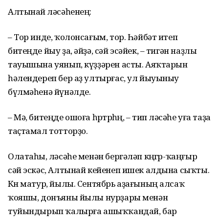
Алтынай өләсәһенең:
– Тор инде, ҡолонсағым, тор. Һәйбәт итеп
битеңде йыу ҙа, әйҙә, сәй эсәйек, – тигән наҙлы
тауышына уянып, күҙҙәрен асты. Аяҡтарын
һәлендереп бер аҙ ултырғас, ул йыуыныу
бүлмәһенә йүнәлде.
– Мә, битеңде ошоға һөртөрһөң, – тип өләсәһе уға таҙа
таҫтамал тотторҙо.
Олатаһы, өләсәһе менән бергәләп көңгөр-ҡаңғыр
сәй эскәс, Алтынай кейенеп ишек алдына сыҡты.
Көн матур, йылы. Сентябрь аҙағының алсаҡ
ҡояшы, донъяны йылы нурҙары менән
туйындырып ҡалырға ашыҡҡандай, бар