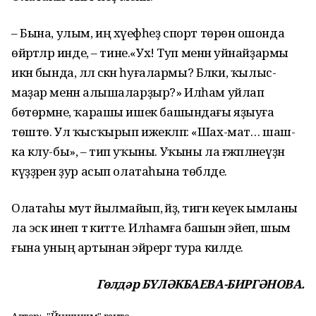
– Бына, улым, иң хәүефһеҙ спорт төрөнә ошонда
өйрәтәләр инде, – тине.«Ух! Туп менән уйнайҙармы
икән бында, әллә сәкән һуғалармы? Бәлки, ҡылыс-
маҙар менән алышаларҙыр?» Илһам уйлап
бөтөрмәне, ҡарашы ишек башындағы яҙыуға
төштө. Ул ҡысҡырып ижекләп: «Шах-мат… шаш-
ка клу-бы», – тип уҡыны. Уҡыны ла ғәжәпләнеүҙән
күҙҙәрен ҙур асып олатаһына төбәлде.
Олатаһы мут йылмайып, әйҙә, тигән кеүек ымланы
ла эскә инеп тә китте. Илһамға башын эйеп, шым
ғына уның артынан эйәрергә тура килде.
Гөлдәр БҮЛӘКБАЕВА-БИРГӘНОВА.