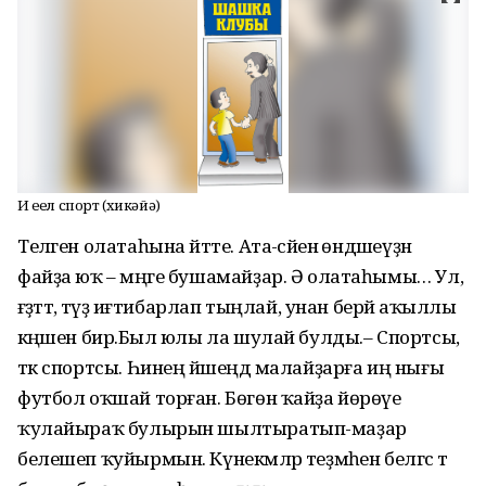
Иң еңел спорт (хикәйә)
Теләген олатаһына әйтте. Ата-әсәйенә өндәшеүҙән
файҙа юҡ – мәңге бушамайҙар. Ә олатаһымы… Ул,
ғәҙәттә, тәүҙә иғтибарлап тыңлай, унан берәй аҡыллы
кәңәшен бирә.Был юлы ла шулай булды.– Спортсы,
тәк спортсы. Һинең йәшеңдә малайҙарға иң нығы
футбол оҡшай торған. Бөгөн ҡайҙа йөрөүе
ҡулайыраҡ булырын шылтыратып-маҙар
белешеп ҡуйырмын. Күнекмәләр теҙмәһен белгәс тә