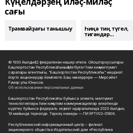
Күңелдәрҙең иләҫ-миләҫ
сағы
Трамвайҙағы танышыу
Һиңә тиң түгел,
тигәндәр...
© 1930 йылдың 12 февраленән нәшер ителә. Ойоштороусылары:
Башҡортостан Республикаһының Матбуғат һәм киң мәғлүмәт
саралары агентлығы, "Башҡортостан Республикаһы" нәшриәт
йорто акционерҙар йәмғиәте. Баш мөхәррире — Мирсәйет
Ғүмәр улы Юнысов.
Об использовании персональных данных
Башҡортостан Республикаһы буйынса элемтә, мәғлүмәт
технологиялары һәм киңкүләм коммуникациялар өлкәһендә
күҙәтеү буйынса федераль хеҙмәт идаралығында 2025 йылдың
19 майында теркәлде. Теркәү номеры — ПИ №ТУ02-01806.
Республиканский информационный центр – филиал
акционерного общества Издательский дом «Республика