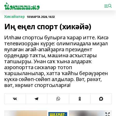
Хикәйәләр
18 МАРТА 2024, 16:32
Иң еңел спорт (хикәйә)
Илһам спортсы булырға ҡарар итте. Кисә
телевизорҙан күрҙе: олимпиадала миҙал
яулаған ағай-апайҙарға президент
ордендар таҡты, машина ас­ҡыстары
тапшырҙы. Унан саҡ ҡына алдараҡ
аэропортта сәскәләр тотоп
ҡаршыланылар, хатта ҡайһы берәүҙәрен
күккә сөйөп-сөйөп алдылар. Вәт, рәхәт,
вәт, хөрмәт спортсыларға!