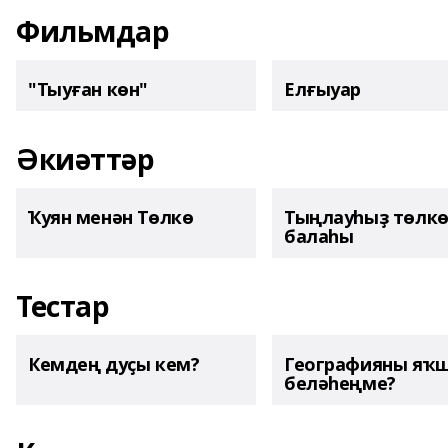
Фильмдар
"Тыуған көн"
Елғыуар
Әкиәттәр
Ҡуян менән Төлкө
Тыңлауһыҙ төлк
балаһы
Тестар
Кемдең дуҫы кем?
Географияны яҡ
беләһеңме?