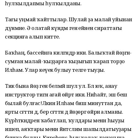
һулҡылдапмы һулҡылданы.
Тағы уңмай ҡайттылар. Шулай ҙа малай уйынан
дүнмәне. Ә олатай күндәм генә ейәнен сираттағы
секцияға алып китте.
Баҡһаң, бассейнға килгәндәр икән. Балыҡтай йөҙгән-
сумған малай-ҡыҙҙарға ҡыҙығып ҡарап торҙо
Илһам. Улар кеүек булыу теләге тыуҙы.
Тик бына йөҙә генә белмәй шул ул. Бәлә юҡ, анау
инструктор тигән ағай өйрәтә икән. Ниһайәт, эш бешә
былай бул­ғас!Ләкин Илһам биш минуттан да,
ярты сәғәттән дә, бер сәғәттән дә йөҙөргә өйрәнә алманы.
Күрһәткәндәрен ҡабатлап, ҡулдары менән һыуҙы
ишеп, аяҡтары менән йәнтәслим шапылдатыуҙары
бушҡа булды. Киреһенсә, һыу ҡолаҡ-танауына