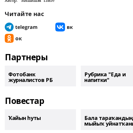
Автор:
"Йәншишмә" гәзите
Читайте нас
Партнеры
Фотобанк
Рубрика "Еда и
журналистов РБ
напитки"
Повестар
Ҡайын һуты
Бала тараҡанды
мыйыҡ уйнатҡаны