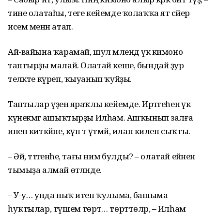
тине олатаһы, теге кейемде ҡолаҡҡа ят сәйер
исем менән атап.
Ай-вайына ҡарамай, шул мәлендә үк кимоно
таптырҙы малай. Олатай кеше, бындай ҙур
теләкте күреп, ҡыуанып ҡуйҙы.
Таптылар үҙенә яраҡлы кейемде. Иртәгеһенә үк
күнекмә­гә ашыҡтырҙы Илһам. Ашҡынып залға
инеп киткәйне, күп тә үтмәй, илап килеп сыҡты.
– Әй, әттәгенәһе, тағы нимә булды? – олатай ейәнен
тымыҙа алмай өтәләнде.
– У-у… унда ныҡ итеп ҡулыма, башыма
һуҡтылар, түшемә төрт… төрттөләр, – Илһам