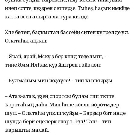
инеп сәсәтте, күҙҙәрен әсеттер­ҙе. Тәмһеҙ, һаҫыҡ нәмәкәйҙе
хатта эсеп алырға ла тура килде.
Хәле бөтөп, баҫҡыстан бассейн ситенә күтәрелде ул.
Олатаһы, аңлап:
– Ярай, ярай, Мәскәү ҙә бер көндә төҙөлмәгән, –
тине.Әммә Илһам күҙ йәштәренә төйөлөп:
– Булмайым мин йөҙөүсе! – тип ҡысҡырҙы.
– Атаҡ-атаҡ, үҙең спортсы булам тип тәҡәтте
ҡоротаһың даһа. Мин һине көсләп йөрөтәмдер
шул. – Олатаһы үпкәләп ҡуйҙы.– Барҙыр бит инде
шунда берәй еңелерәк спорт. Эҙлә! Тап! – тип
ҡарышты малай.