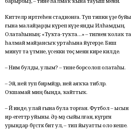
барырбыҙ, – тине һалмаҡ ҡына тауыш менән.
Киттеләр иртәгеһенә стадионға. Туп типкән үҙе буйы
ғына малайҙарҙы күреп күҙе янды Илһамдың.
Олатаһының: «Туҡта-туҡта…» – тигәненә ҡолаҡ та
һалмай майҙансыҡ уртаһына йүгерҙе. Биш
минут та үтмәне, үсеккән төҫ менән кире килде.
– Нимә булды, улым? – тине борсолоп олатаһы.
– Эй, ней туп бирмәйҙәр, ней аяҡҡа тибәләр.
Оҡшамай миңә бында, ҡайттыҡ.
– Йә инде, улай ғына була торған. Футбол – ысын
ир-егеттәр уйыны. Әҙ-мәҙ сыйыл­ған, күгәргән
урындар бүстәк бит ул, – тип йыуатты оло ке­ше.