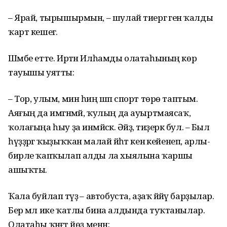
– Ярай, тырышырмын, – шулай тиергә генә ҡалды
ҡарт кешегә.
Шәмбе етте. Иртән Илһамды олатаһының көр
тауышы уятты:
– Тор, улым, мин һиңә шәп спорт төрө таптым.
Аяғың да имгәнмәй, ҡулың да ауыртмаясаҡ,
ҡолағыңа һыу ҙа инмәйәсәк. Әйҙә, тиҙерәк бул. – Был
һүҙҙәргә ҡыҙыҡҡан малай йә­һәт кенә кейенеп, арлы-
бирле ҡапҡылап алды ла хыялына ҡаршы
ашыҡты.
Ҡала буйлап тәүҙә – автобус­та, аҙаҡ йәйәү барҙылар.
Бер мәл ике ҡатлы бина алдын­да туҡтанылар.
Олатаһы ҡәнәғәт йөҙ менән: