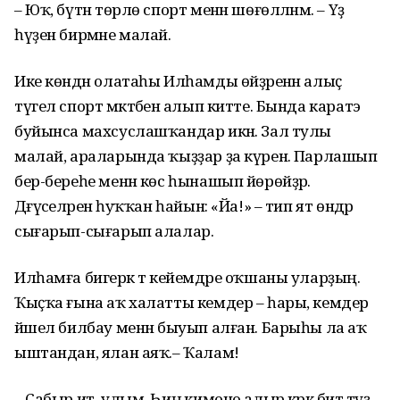
– Юҡ, бүтән төрлө спорт менән шөғөлләнәм. – Үҙ
һүҙен бирмәне малай.
Ике көндән олатаһы Илһамды өйҙәренән алыҫ
түгел спорт мәктәбенә алып китте. Бында каратэ
буйынса махсуслашҡандар икән. Зал тулы
малай, араларында ҡыҙҙар ҙа күренә. Парлашып
бер-береһе менән көс һынашып йөрөйҙәр.
Дәғүәселәренә һуҡҡан һайын: «Йа!» – тип ят өндәр
сығарып-сығарып алалар.
Илһамға бигерәк тә кейемдәре оҡшаны уларҙың.
Ҡыҫҡа ғына аҡ халатты кемдер – һары, кемдер
йәшел билбау менән быуып алған. Барыһы ла аҡ
ыштандан, ялан аяҡ.– Ҡалам!
– Сабыр ит, улым. Һиңә кимоно алыр кәрәк бит тәүҙә, –