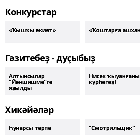
Конкурстар
«Ҡышҡы әкиәт»
«Ҡоштарға ашха
Гәзитебеҙ - дуҫыбыҙ
Алтынсылар
Нисек ҡыуанған
“Йәншишмә”гә
күрһәгеҙ!
яҙылды
Хикәйәләр
Һунарсы терпе
“Смотрильщик”