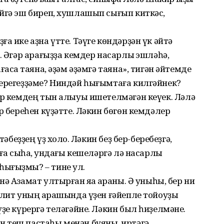
йгә эш биреп, хушлашып сығып киткәс,
а ике аҙна үтте. Тәүге көндәрҙән үк әйтә
. Әгәр арағыҙҙа кемдер насарлыҡ эшләһә,
асҡа таяна, әҙәм әҙәмгә таяна», тигән әйтемде
терегеҙҙәме? Ниндәй һығымтаға килгәйнек?
ер кемдең тын алыуы ишетелмәгән кеүек. Ләлә
р береһен күҙәтте. Ләкин бөгөн кемдәлер
әбеҙҙең үҙ холҡо. Ләкин беҙ бер-беребеҙгә,
ға сыҡһаҡ, ундағы кешеләргә лә насарлыҡ
ығыҙмы? – тине ул.
 Азамат ултырған яҡҡа ҡараны. Ә уныһы, бер ни
үлит уның ҡарашында үҙен ғәйепле тойоуҙы
ҙе күрергә теләгәйне. Ләкин был һиҙелмәне.
 теш пастаһы менән буяныҡ, иртәгә