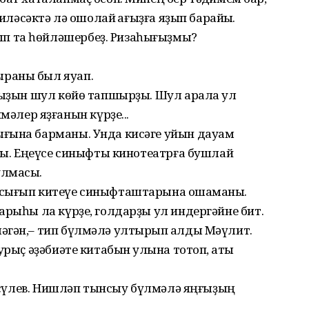
киләсәктә лә ошолай ҡағыҙға яҙып барайыҡ.
п та һөйләшербеҙ. Ризаһығыҙмы?
раны был яуап.
ағыҙын шул көйө тапшырҙы. Шул арала ул
лер яҙғанын күрҙе...
ғына барманы. Унда кисәге уйын дауам
лды. Еңеүсе синыфты кинотеатрға бушлай
лмаҡсы.
 сығып китеүе синыфташтарына оҡшаманы.
арыһы ла күрҙе, голдарҙы ул индергәйне бит.
әгән,– тип бүлмәлә ултырып ҡалды Мәүлит.
урыҫ әҙәбиәте китабын ҡулына тотоп, ҡаты
 Рәсүлев. Нишләп тынсыу бүлмәлә яңғыҙың
.