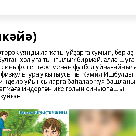
икәйә)
әрәк уянды ла ҡаты уйҙарға сумып, бер аҙ
булған хәл уға тынғылыҡ бирмәй, әллә шуға
 синыф егеттәре менән футбол уйнағайныл
а физкультура уҡытыусыһы Камил Ишбулды
инде лә уйынсыларға баһалар ҡуя башланы
 ҡапҡаға индергән ике голын синыфташы
 ҡуйған.