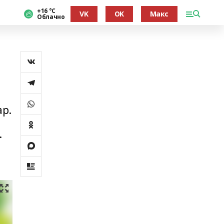
+16 °С
VK
OK
Макс
Облачно
ар.
.