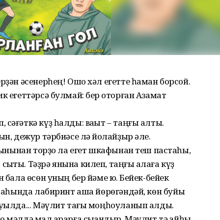
рҙән әсенерһең! Ошо хәл егетте һаман борсой.
к егеттәрсә булмай: бер ҡоторған Азамат
сәғәткә күҙ һалды: ваҡыт – таңғы алты.
ын, дежур тәрбиәсе лә йоҡлайҙыр әле.
урынынан торҙо ла егет шкафынан теш пастаһы,
ҡты. Тәҙрә янына килеп, таңғы ҡалаға күҙ
 бала өсөн уның бер йәме юҡ. Бейек-бейек
 араһында лабиринт аша йөрөгәндәй, көн буйы
ауылда... Мәүлит тағы моңһоуланып алды.
 мәлдә мал ҡарарға сыҡҡандыр. Мәүлит тә ҡайһы