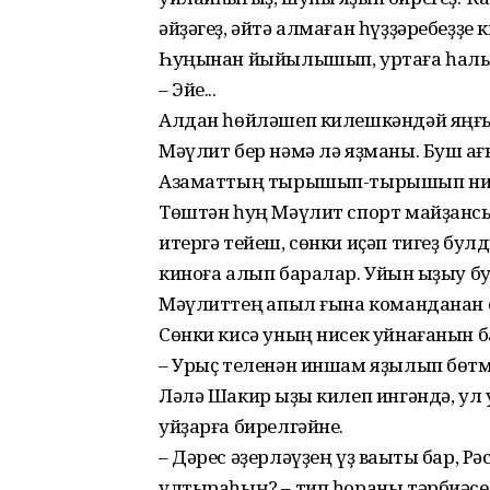
әйҙәгеҙ, әйтә алмаған һүҙҙәребеҙҙе 
Һуңынан йыйылышып, уртаға һалы
– Эйе...
Алдан һөйләшеп килешкәндәй яңғы
Мәүлит бер нәмә лә яҙманы. Буш ҡ
Азаматтың тырышып-тырышып нимә
Төштән һуң Мәүлит спорт майҙансы
итергә тейеш, сөнки иҫәп тигеҙ бу
киноға алып баралар. Уйын ҡыҙыу бу
Мәүлиттең ҡапыл ғына команданан
Сөнки кисә уның нисек уйнағанын б
– Урыҫ теленән иншам яҙылып бөтм
Ләлә Шакир ҡыҙы килеп ингәндә, ул 
уйҙарға бирелгәйне.
– Дәрес әҙерләүҙең үҙ ваҡыты бар,
ултыраһың? – тип һораны тәрбиәсе