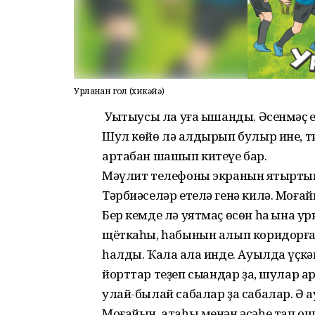
Урланған гол (хикәйә)
Уҡытыусы ла уға ышанды. Әсенмәҫ е
Шул көйө лә ҡалдырып булыр ине, ти
артабан шашып китеүе бар.
Мәүлит телефоны экранын яҡтыртып, 
Тәрбиәселәр етелә генә килә. Моғай
Бер кемде лә уятмаҫ өсөн һаҡ ҡына 
щёткаһы, һабынын алып коридорға сы
һалды. Ҡала ҡала инде. Ауылда үҫкән
йорттар теҙеп сыҡҡандар ҙа, шулар
улай-былай сабалар ҙа сабалар. Ә 
Моғайын, атаһы менән әсәһе тап ошо