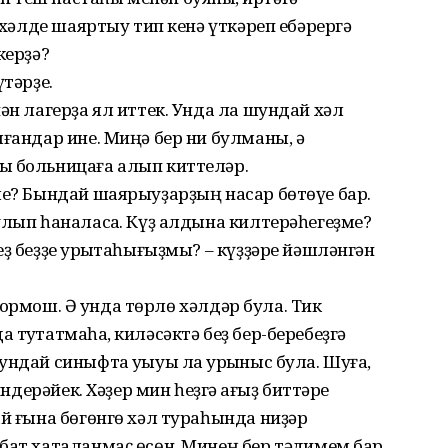
л хәлде шаяртыу тип кенә үткәреп ебәрергә
ер­ҙә?
үтәрҙе.
ән лагерҙа ял иттек. Унда ла шундай хәл
яғандар ине. Миңә бер ни булманы, ә
ы больницаға алып киттеләр.
ме? Бындай шаярыуҙарҙың насар бөтөүе бар.
улып һаналасаҡ. Күҙ алдына килтерәһегеҙме?
ҙ беҙҙе ҡурҡытаһығыҙмы? – күҙҙәре йәшләнгән
ң тормош. Ә унда төрлө хәлдәр була. Тик
туҡтатмаһаҡ, киләсәктә беҙ бер-беребеҙгә
ндай синыфта уҡыуы ла ҡур­ҡыныс була. Шуға,
индерәйек. Хәҙер мин һеҙгә ҡағыҙ биттәре
ай ғына бөгөнгө хәл тураһында ниҙәр
бат хаталанмаҫ өсөн. Минең бер тәҡдимем бар,