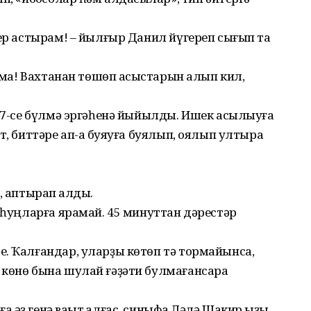
ҙер астырам! – йылғыр Данил йүгереп сығып та
уйма! Вахтанан төшөп асҡыстарын алып кил,
307-се бүлмә эргәһенә йыйылды. Ишек асылыуға
т, биттәре ап-аҡ буяуға буялып, оялып ултыра
, аптырап ҡалды.
а һуңларға ярамай. 45 минуттан дәрестәр
. Ҡалғандар, уларҙы көтөп тә тормайынса,
көнө бына шулай ғәҙәти булмағансараҡ
әҙ генә ваҡыт ҡалғас, синыфҡа Ләлә Шакир ҡыҙы