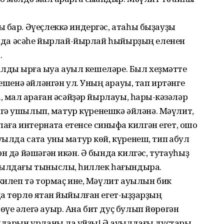
 бар. Әүеҫлеккә индергәс, атаһы быҙауҙы
ғында әсәһе йырлай-йырлай һыйырҙың еленен
.
алды ҡырға ҡыуа ауыл кешеләре. Был хеҙмәтте
ешенә әйләнгән ул. Уның ҡарауы, тап иртәнге
, мал ҡараған әсәйҙәр йырлауы, һарыҡ-кәзәләр
өйгә ҡушылып, матур күренешкә әйләнә. Мәүлит,
лаға интернатҡа етенсе синыфҡа килгән егет, ошо
лда саҡта уны матур көй, күренеш, тип ҡабул
н дә йәшәгән икән. Ә бында килгәс, туҡтауһыҙ
уылдағы тыныслыҡ, һиллек һағындыра.
 килеп тә тормаҫ ине, Мәүлит ауылын бик
а төрлө яҡтан йыйылған егет-ҡыҙҙарҙың
үе әлегә ауыр. Ана бит дуҫ булып йөрөгән
лдарын урланы ла ҡуйҙы! Ә ауылдағы дуҫтары