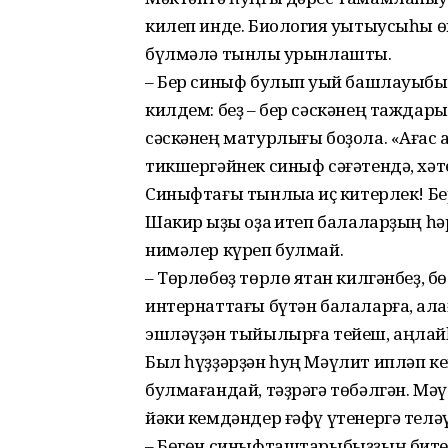
килеп инде. Биология уҡытыусыһы ө
бүлмәлә тынлыҡ урынлашты.
– Бер синыф булып уҡый башлауыбыҙғ
килдем: беҙ – бер сәскәнең таждары
сәскәнең матурлығы боҙола. «Ағас ағ
тикшергәйнек синыф сәғәтендә, хә
Синыфтағы тынлыҡҡа иҫ китерлек! Б
Шакир ҡыҙы оҙаҡ итеп балаларҙың һә
нимәлер күреп булмай.
– Төрлөбөҙ төрлө яҡтан килгәнбеҙ, бөт
интернаттағы бүтән балалар­ға, ҡала
эшләүҙән тыйылырға тейеш, аңлайһ
Был һүҙҙәрҙән һуң Мәүлит ипләп кенә
булмағандай, тәҙрәгә төбәлгән. Мә
йәки кемдәндер ғәфү үтенергә теләү
– Бөгөн синыфташтарыбыҙҙың битен