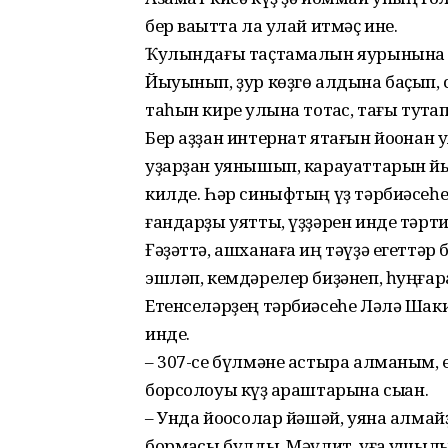
бер ваҡытта ла улай итмәҫ ине.
Ҡулындағы таҫтамалын яурынына 
Йыуынып, ҙур көҙгө алдына баҫып, 
таһын кире ҡулына тотҡас, тағы туҡт
Бер аҙҙан интернат ятағын йоҡонан
уҙарҙан уянышып, карауаттарын йы
килде. Һәр синыфтың үҙ тәрбиәсеһе
ғандарҙы уятты, үҙҙәрен инде тәрти
Ғәҙәттә, ашханаға иң тәүҙә егеттәр 
эшләп, кемдәрелер биҙәнеп, һуңғараҡ
Етенселәрҙең тәрбиәсеһе Ләлә Шакир
инде.
– 307-се бүлмәне астыра алманым, 
борсолоуы күҙ ҡараштарына сыҡҡан.
– Унда йоҡосолар йәшәй, уяна алмай­
бормаҡсы булды. Мәүлит, уға ҡушылы