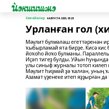
Хикәйәләр
4 АВГУСТА 2025, 05:28
Урланған гол (х
Мәүлит бүлмәләш егеттәренән ирт
ҡыбырламай ята бирҙе. Кисә кис 
йоҡоһо йоҡо булманы. Параллель
Иҫәп тигеҙ булды. Уйын һуңынд
улы синыф журналы тотоп килеп 
Мәүлит һиҙмәй ҙә ҡал­ған, уның
Азамат үҙенеке итеп яҙҙыр­ған да