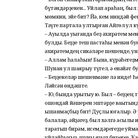
бүтәндәрҙекен... Уйлап ҡараһаң, бы
мөмкин, эйе бит? Йә, кем ниндәй фек
Тәүге партала ултырған Айгөл ҡул к
– Ауылда уҡығанда беҙ әхирәтем мен
булды. Беҙҙе теш пастаһы менән бу
әхирәтемдең сикәләре шешенде, ун
– Аллам һаҡлаһын! Бына, күрәһегеҙ
Шунан ул шаярыу түгел, ә енәйәт б
– Беҙҙекеләр шешенмәне лә инде! Һе
Ләйсән өндәште.
– Юҡ, бында ҡурҡытыу юҡ. Был – беҙҙе
ошондай йәшерен эштәрҙе ваҡытында 
ышанмаҫбыҙ бит! Дуҫлыҡ юғалыр. Ә у
балалар, әйҙәгеҙ, был хәлгә асыҡлыҡ 
таратып бирәм, исемдәрегеҙҙе ҡуйм
уйлайһығыҙ, шуны яҙып бирегеҙ. Ҡа