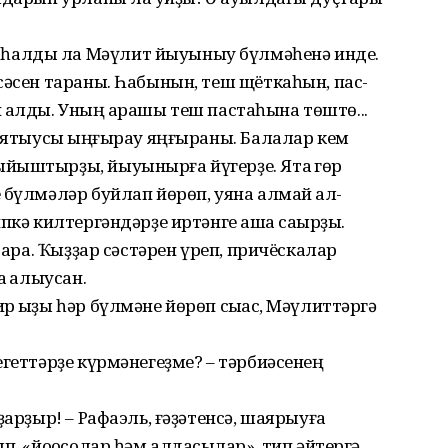
һалды ла Мәүлит йыуыныу бүлмәһенә инде.
сәсен тараны. Һабынын, теш щёткаһын, пас­
ап ҡалды. Уның ҡарашы теш пастаһына төштө...
 уятыусы ҡыңғырау яңғыраны. Балалар кем
йыштырҙы, йыуынырға йүгерҙе. Ятаҡ гөр
 бүлмәләр буйлап йөрөп, уяна алмай ҡал­
пкә килтергәндәрҙе иртәнге ашҡа саҡырҙы.
бара. Ҡыҙҙар сәстәрен үреп, причёскалар
 ҡалыусан.
 ҡыҙы һәр бүлмәне йөрөп сыҡҡас, Мәүлиттәргә
егеттәрҙе күрмәнегеҙме? – тәрбиәсенең
ҙарҙыр! – Рафаэль, ғәҙәтенсә, шаярыуға
п, «йоҡосолар һәм алдаҡсылар», тип әйтергә