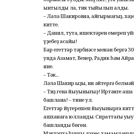
ынтылды ла, тик тыйылып ҡалды.
– Ләлә Шакировна, ҡайғырмағыҙ, хә
китте.
– Данил, туҡта, ишектәрен емереп ҡ
үҙебеҙ асайыҡ!
Бар егеттәр тәрбиәсе менән бергә 
унда Азамат, Венер, Радик һәм Айра
ине.
– Тәк...
Ләлә Шакир ҡыҙы, ни әйтергә белмәй
– Тиҙ генә йыуынығыҙ! Иртәнге ашҡ
башлана! – тине ул.
Егеттәр йүгерешеп йыуынырға китте
ашханаға юлланды. Сираттағы уҡыу 
башланды бөгөн.
Мәктәптә һуңғы дәрес тамамланыуға 