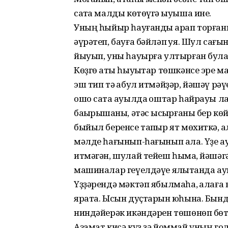
саҡта малды көтөүгә ҡыуыша ине.
Уның һыйыр һауғанды ҡарап торғаны
әүрәтеп, бауға бәйләп ҡуя. Шул са
йыуып, уны һауырға ултырған була
Көҙгө ҡаты һыуыҡтар төшкәнсе эре м
эш тип тә ҡабул итмәйҙәр, йәшәү рәү
ошо саҡта ауылда ҡоштар һайрауы ла
баҡырышҡаны, әтәс ҡысҡырғаны бер к
быйыл беренсе тапҡыр ят мөхиткә, ҡа
мәлде һағынып-һағынып ала. Үҙе ауы
итмәгән, шулай тейеш һымаҡ, йәшәгә
машиналар геүелдәүе ялҡытҡанда а
Үҙҙәрендә мәктәп ябылмаһа, ҡалаға
ярата. Ысын дуҫтарын юҡһына. Бынд
ниндәйерәк икәндәрен төшөнөп бөтө
Азамат кисә күҙ ҙә йоммай уның го