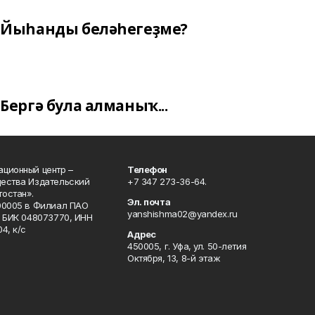
Йыһанды беләһегеҙме?
Бергә була алманыҡ...
ционный центр –
Телефон
щества Издательский
+7 347 273-36-64.
остан».
Эл. почта
00005 в Филиал ПАО
yanshishma02@yandex.ru
, БИК 048073770, ИНН
4, к/с
Адрес
450005, г. Уфа, ул. 50-летия
Октября, 13, 8-й этаж