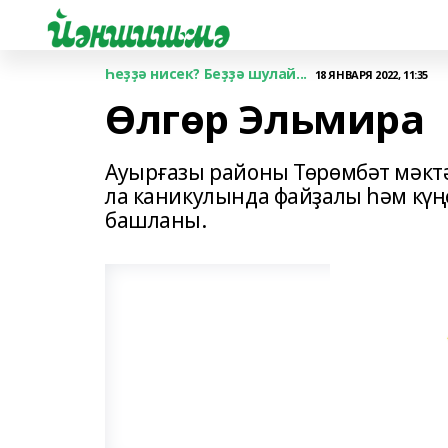
Һеҙҙә нисек? Беҙҙә шулай...
18 ЯНВАРЯ 2022, 11:35
Өлгөр Эльмира
Ауырғазы районы Төрөмбәт мәкт
ла каникулында файҙалы һәм күңе
башланы.