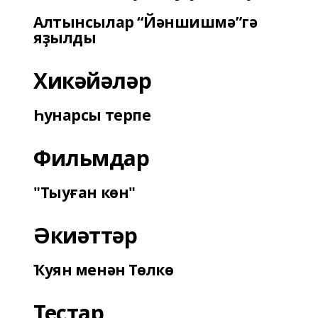
Алтынсылар “Йәншишмә”гә
яҙылды
Хикәйәләр
Һунарсы терпе
Фильмдар
"Тыуған көн"
Әкиәттәр
Ҡуян менән Төлкө
Тестар