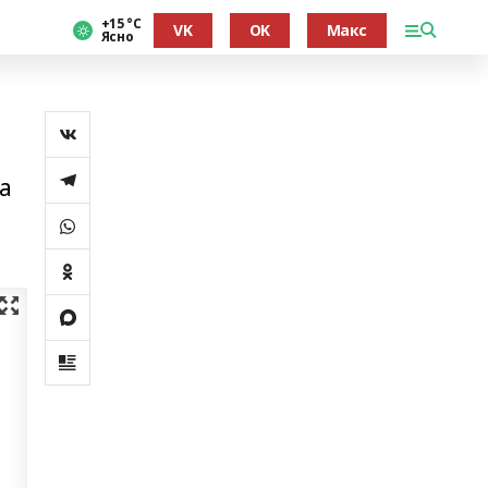
+15 °С
VK
OK
Макс
Ясно
а