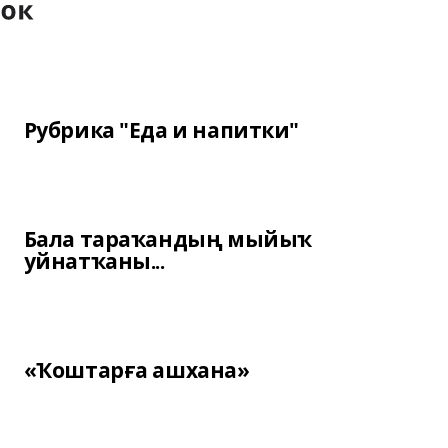
Рубрика "Еда и напитки"
Бала тараҡандың мыйыҡ
уйнатҡаны...
«Ҡоштарға ашхана»