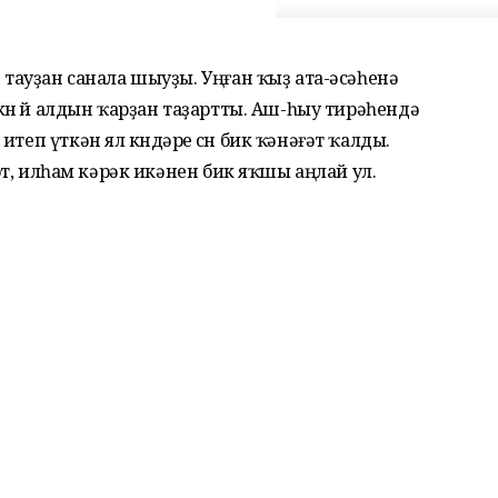
 тауҙан санала шыуҙы. Уңған ҡыҙ ата-әсәһенә
көнө өй алдын ҡарҙан таҙартты. Аш-һыу тирәһендә
еп үткән ял көндәре өсөн бик ҡәнәғәт ҡалды.
дәрт, илһам кәрәк икәнен бик яҡшы аңлай ул.