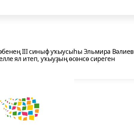
әбенең III cиныф уҡыусыһы Эльмира Вәлиев
лле ял итеп, уҡыуҙың өсөнсө сиреген