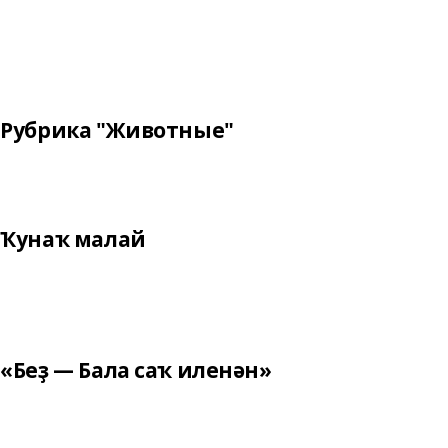
Рубрика "Животные"
Ҡунаҡ малай
«Беҙ — Бала саҡ иленән»