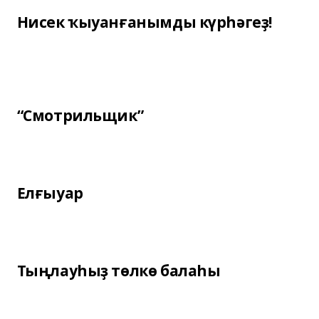
Нисек ҡыуанғанымды күрһәгеҙ!
“Смотрильщик”
Елғыуар
Тыңлауһыҙ төлкө балаһы