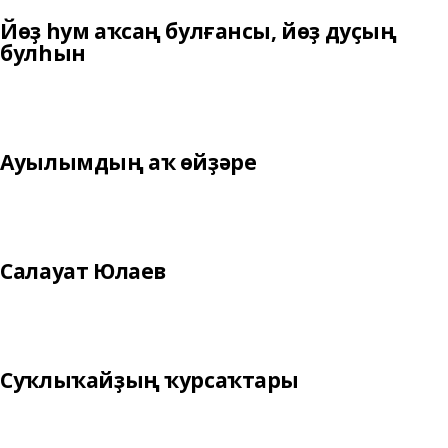
Йөҙ һум аҡсаң булғансы, йөҙ дуҫың
булһын
Ауылымдың аҡ өйҙәре
Салауат Юлаев
Суҡлыҡайҙың ҡурсаҡтары