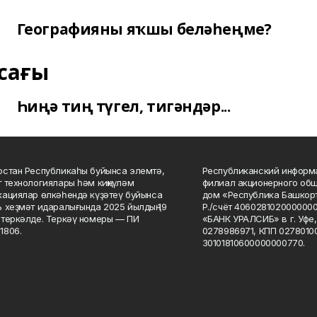
Географияны яҡшы беләһеңме?
сағы
Һиңә тиң түгел, тигәндәр...
стан Республикаһы буйынса элемтә,
Республиканский информа
 технологиялары һәм киңкүләм
филиал акционерного об
ациялар өлкәһендә күҙәтеү буйынса
дом «Республика Башкорт
 хеҙмәт идаралығында 2025 йылдың 19
Р./счёт 406028102000000
теркәлде. Теркәү номеры — ПИ
«БАНК УРАЛСИБ» в г. Уфе
1806.
0278986971, КПП 02780100
30101810600000000770.