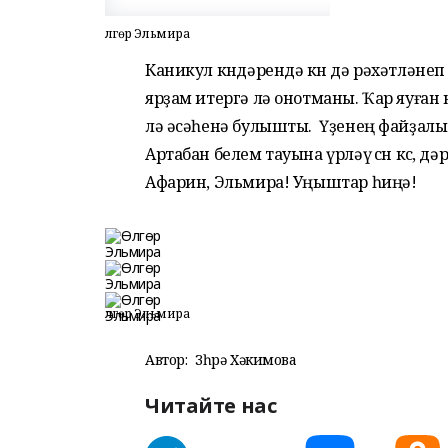
Өлгөр Эльмира
Каникул көндәрендә көн дә рәхәтләнеп
ярҙам итергә лә онотманы. Ҡар яуған 
лә әсәһенә булышты. Үҙенең файҙалы ит
Артабан белем тауына үрләү өсөн көс, 
Афарин, Эльмира! Уңыштар һиңә!
Өлгөр Эльмира
Автор:
Зөһрә Хәкимова
Читайте нас