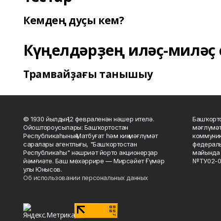
Кемдең дуҫы кем?
Күңелдәрҙең иләҫ-миләҫ 
Трамвайҙағы танышыу
© 1930 йылдың 12 февраленән нәшер ителә.
Башҡорто
Ойоштороусылары: Башҡортостан
мәғлүмәт
Республикаһының Матбуғат һәм киң мәғлүмәт
коммуник
саралары агентлығы, "Башҡортостан
федераль
Республикаһы" нәшриәт йорто акционерҙар
майында 
йәмғиәте. Баш мөхәррире — Мирсәйет Ғүмәр
№ТУ02-0
улы Юнысов.
Об использовании персональных данных