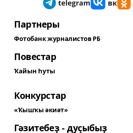
Партнеры
Фотобанк журналистов РБ
Повестар
Ҡайын һуты
Конкурстар
«Ҡышҡы әкиәт»
Гәзитебеҙ - дуҫыбыҙ