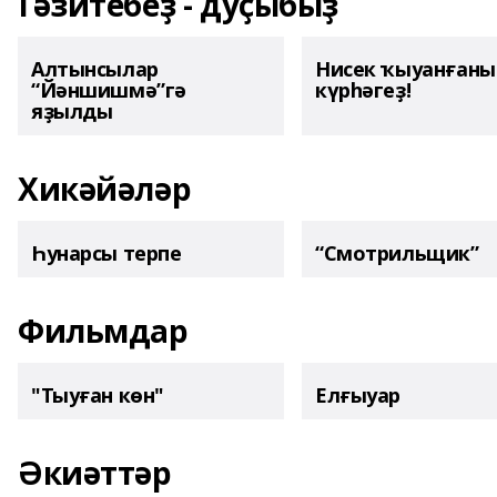
Гәзитебеҙ - дуҫыбыҙ
Алтынсылар
Нисек ҡыуанған
“Йәншишмә”гә
күрһәгеҙ!
яҙылды
Хикәйәләр
Һунарсы терпе
“Смотрильщик”
Фильмдар
"Тыуған көн"
Елғыуар
Әкиәттәр