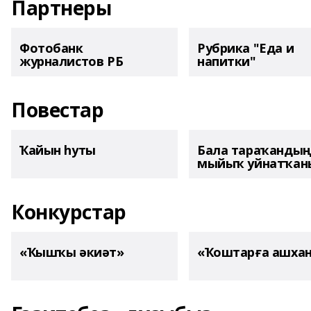
Партнеры
Фотобанк
Рубрика "Еда и
журналистов РБ
напитки"
Повестар
Ҡайын һуты
Бала тараҡанды
мыйыҡ уйнатҡаны
Конкурстар
«Ҡышҡы әкиәт»
«Ҡоштарға ашха