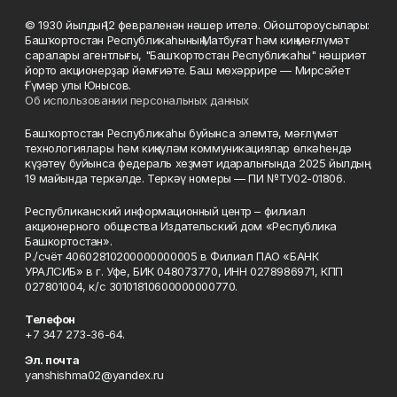
© 1930 йылдың 12 февраленән нәшер ителә. Ойоштороусылары:
Башҡортостан Республикаһының Матбуғат һәм киң мәғлүмәт
саралары агентлығы, "Башҡортостан Республикаһы" нәшриәт
йорто акционерҙар йәмғиәте. Баш мөхәррире — Мирсәйет
Ғүмәр улы Юнысов.
Об использовании персональных данных
Башҡортостан Республикаһы буйынса элемтә, мәғлүмәт
технологиялары һәм киңкүләм коммуникациялар өлкәһендә
күҙәтеү буйынса федераль хеҙмәт идаралығында 2025 йылдың
19 майында теркәлде. Теркәү номеры — ПИ №ТУ02-01806.
Республиканский информационный центр – филиал
акционерного общества Издательский дом «Республика
Башкортостан».
Р./счёт 40602810200000000005 в Филиал ПАО «БАНК
УРАЛСИБ» в г. Уфе, БИК 048073770, ИНН 0278986971, КПП
027801004, к/с 30101810600000000770.
Телефон
+7 347 273-36-64.
Эл. почта
yanshishma02@yandex.ru