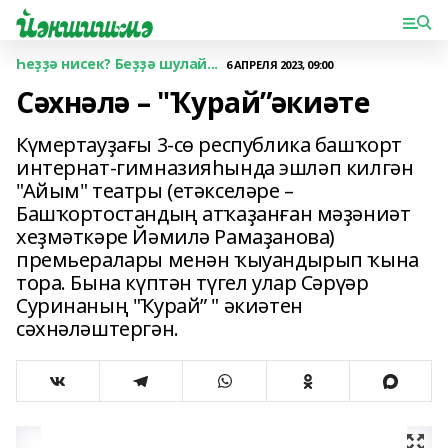
Һеҙҙә нисек? Беҙҙә шулай...
6 АПРЕЛЯ 2023, 09:00
Сәхнәлә – "Ҡурай”әкиәте
Күмертауҙағы 3-сө республика башҡорт
интернат-гимназияһында эшләп килгән
"Айым" театры (етәкселәре –
Башҡортостандың атҡаҙанған мәҙәниәт
хеҙмәткәре Йәмилә Рамаҙанова)
премьералары менән ҡыуандырып ҡына
тора. Бына күптән түгел улар Сәрүәр
Суринаның "Ҡурай” " әкиәтен
сәхнәләштергән.