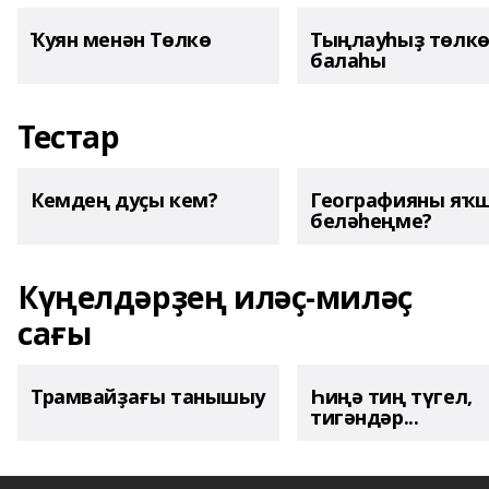
Ҡуян менән Төлкө
Тыңлауһыҙ төлк
балаһы
Тестар
Кемдең дуҫы кем?
Географияны яҡ
беләһеңме?
Күңелдәрҙең иләҫ-миләҫ
сағы
Трамвайҙағы танышыу
Һиңә тиң түгел,
тигәндәр...