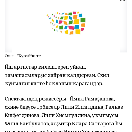
Сәхнәлә – "Ҡурай”әкиәте
Йәш артистар килештереп уйнап,
тамашасыларҙы хайран ҡалдырған. Сәхнәлә
ҡуйылған әкиәтте һоҡланып ҡарағандар.
Спектаклдең режиссёры - Йәмилә Рамаҙанова,
сәхнәне биҙәүсе тәрбиәселәр Лилиә Илгилдина, Гөлназ
Кәшәфетдинова, Лилиә Хисмәтуллина, уҡытыусы
Фәнил Байбулатов, хеҙмәткәр Клара Саттарова һәм
музыкаль яҡтан биҙәүсе Илмирә Хөснөтдинова