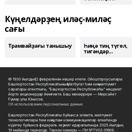
Күңелдәрҙең иләҫ-миләҫ
сағы
Трамвайҙағы танышыу
Һиңә тиң түгел,
тигәндәр...
© 1930 йылдың 12 февраленән нәшер ителә. Ойоштороусылары:
Башҡортостан Республикаһының Матбуғат һәм киң мәғлүмәт
саралары агентлығы, "Башҡортостан Республикаһы" нәшриәт
йорто акционерҙар йәмғиәте. Баш мөхәррире — Мирсәйет
Ғүмәр улы Юнысов.
Об использовании персональных данных
Башҡортостан Республикаһы буйынса элемтә, мәғлүмәт
технологиялары һәм киңкүләм коммуникациялар өлкәһендә
күҙәтеү буйынса федераль хеҙмәт идаралығында 2025 йылдың
19 майында теркәлде. Теркәү номеры — ПИ №ТУ02-01806.