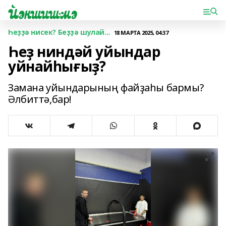
Һеҙҙә нисек? Беҙҙә шулай...
18 МАРТА 2025, 04:37
Һеҙ ниндәй уйындар
уйнайһығыҙ?
Замана уйындарының файҙаһы бармы?
Әлбиттә,бар!