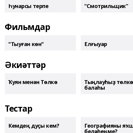
Һунарсы терпе
“Смотрильщик”
Фильмдар
"Тыуған көн"
Елғыуар
Әкиәттәр
Ҡуян менән Төлкө
Тыңлауһыҙ төлк
балаһы
Тестар
Кемдең дуҫы кем?
Географияны яҡ
беләһеңме?