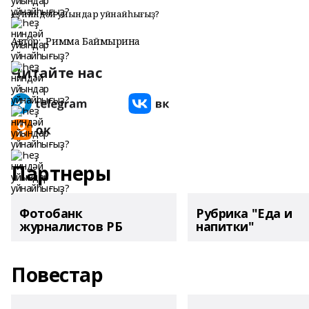
Һеҙ ниндәй уйындар уйнайһығыҙ?
Автор:
Римма Баймырҙина
Читайте нас
Партнеры
Фотобанк
Рубрика "Еда и
журналистов РБ
напитки"
Повестар