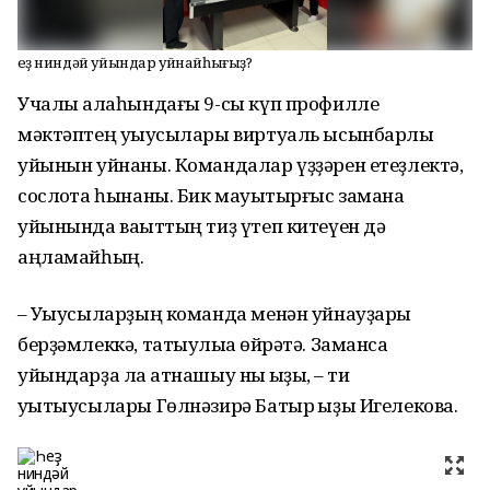
Һеҙ ниндәй уйындар уйнайһығыҙ?
Учалы ҡалаһындағы 9-сы күп профилле
мәктәптең уҡыусылары виртуаль ысынбарлыҡ
уйынын уйнаны. Командалар үҙҙәрен етеҙлектә,
сослоҡта һынаны. Бик мауыҡтырғыс замана
уйынында ваҡыттың тиҙ үтеп китеүен дә
аңламайһың.
– Уҡыусыларҙың команда менән уйнауҙары
берҙәмлеккә, татыулыҡҡа өйрәтә. Заманса
уйындарҙа ла ҡатнашыу ныҡ ҡыҙыҡ, – ти
уҡытыусылары Гөлнәзирә Батыр ҡыҙы Игелекова.