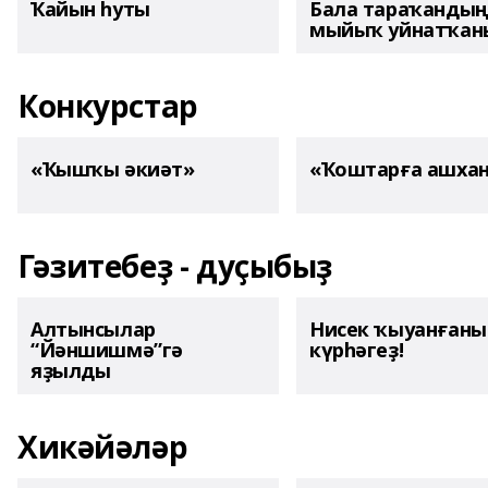
Ҡайын һуты
Бала тараҡанды
мыйыҡ уйнатҡаны
Конкурстар
«Ҡышҡы әкиәт»
«Ҡоштарға ашха
Гәзитебеҙ - дуҫыбыҙ
Алтынсылар
Нисек ҡыуанған
“Йәншишмә”гә
күрһәгеҙ!
яҙылды
Хикәйәләр