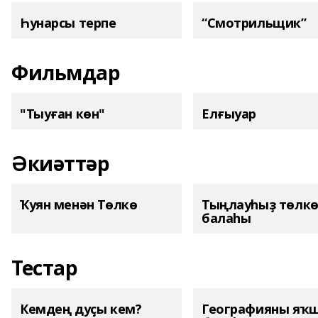
Һунарсы терпе
“Смотрильщик”
Фильмдар
"Тыуған көн"
Елғыуар
Әкиәттәр
Ҡуян менән Төлкө
Тыңлауһыҙ төлк
балаһы
Тестар
Кемдең дуҫы кем?
Географияны яҡ