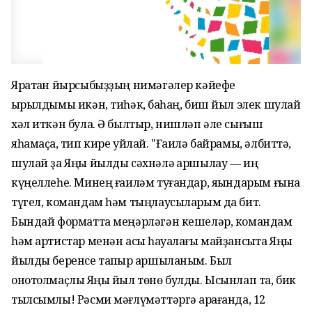
Яратҡан йырсыбыҙҙың нимәгәлер кәйефе
ҡырылдымы икән, тиһәк, баҡһаң, биш йыл элек шулай
хәл иткән була. Ә былтыр, нишләп әле сығыш
яһамаҫҡа, тип кире уйлай. "Ғаилә байрамы, әлбиттә,
шулай ҙа Яңы йылды сәхнәлә ҡаршылау ― иң
күңеллеһе. Минең ғаиләм туғандар, яҡындарым ғына
түгел, командам һәм тыңлаусыларым да бит.
Бындай форматта меңәрләгән кешеләр, командам
һәм артистар менән асыҡ һауалағы майҙансыҡта Яңы
йылды беренсе тапҡыр ҡаршыланым. Был
онотолмаҫлыҡ Яңы йыл төнө булды. Ысынлап та, бик
тылсымлы! Рәсми мәғлүмәттәргә ҡарағанда, 12