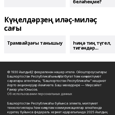
беләһеңме?
Күңелдәрҙең иләҫ-миләҫ
сағы
Трамвайҙағы танышыу
Һиңә тиң түгел,
тигәндәр...
© 1930 йылдың 12 февраленән нәшер ителә. Ойоштороусылары:
Башҡортостан Республикаһының Матбуғат һәм киң мәғлүмәт
саралары агентлығы, "Башҡортостан Республикаһы" нәшриәт
йорто акционерҙар йәмғиәте. Баш мөхәррире — Мирсәйет
Ғүмәр улы Юнысов.
Об использовании персональных данных
Башҡортостан Республикаһы буйынса элемтә, мәғлүмәт
технологиялары һәм киңкүләм коммуникациялар өлкәһендә
күҙәтеү буйынса федераль хеҙмәт идаралығында 2025 йылдың