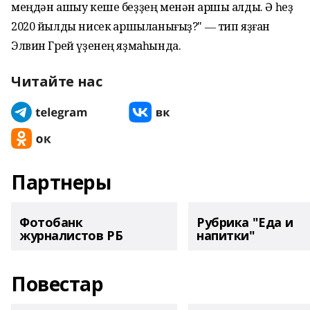
меңдән ашыу кеше беҙҙең менән ҡаршы алды. Ә һеҙ
2020 йылды нисек ҡаршыланығыҙ?" ― тип яҙған
Элвин Грей үҙенең яҙмаһында.
Читайте нас
Партнеры
Фотобанк
Рубрика "Еда и
журналистов РБ
напитки"
Повестар