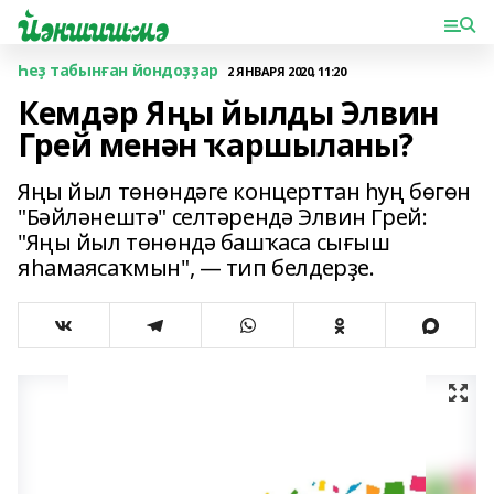
Һеҙ табынған йондоҙҙар
2 ЯНВАРЯ 2020, 11:20
Кемдәр Яңы йылды Элвин
Грей менән ҡаршыланы?
Яңы йыл төнөндәге концерттан һуң бөгөн
"Бәйләнештә" селтәрендә Элвин Грей:
"Яңы йыл төнөндә башҡаса сығыш
яһамаясаҡмын", ― тип белдерҙе.