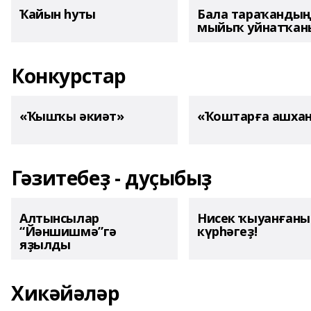
Ҡайын һуты
Бала тараҡанды
мыйыҡ уйнатҡаны
Конкурстар
«Ҡышҡы әкиәт»
«Ҡоштарға ашха
Гәзитебеҙ - дуҫыбыҙ
Алтынсылар
Нисек ҡыуанған
“Йәншишмә”гә
күрһәгеҙ!
яҙылды
Хикәйәләр