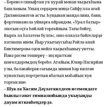
– Беренсе синыфтан уҡ ҡурай менән ҡыҙыҡһына
башланым. Уның серҙәрен миңә Сәйфулла ағай
Дилмөхәмәтов асты. Һуңынан мандолина, баян,
фортепианола уйнарға өйрәндем. «Урал батыр»
эпосын оҫта һөйләй тор­ғайным. Тағы бейеү,
йырға ла һәләтем булғас, ошо өлкәлә бәйгеләрҙә
ҡатнаша инем. Йыр уҡытыусыһы Рәйлә апай
Биктимерова оҙон көйгә ҡыҙыҡһыныу уятты.
Йәнә рәсем төшөрөү – иң яратҡан
шөғөлдәремдең береһе. Атайым, Юнир Насирйән
улы, бәләкәйерәк сағымда минән һәр килгән
ҡунаҡтың портретын яһатып маһайып ҡуя
торған ине.
– Шуға ла Ҡасим Дәүләткилдеев исемендәге
һынлы сәнғәт гимназияһында уҡыуыңды
дауам иткәнһеңдер ҙә.