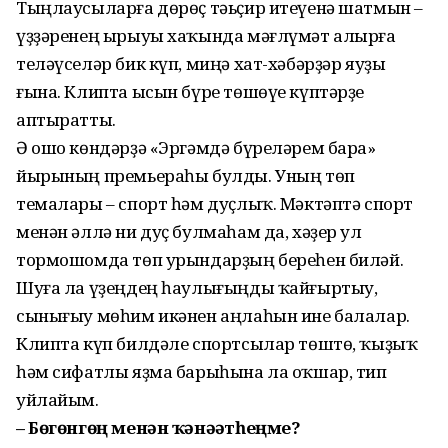
Тыңлаусыларға дөрөҫ тәьҫир итеүенә шатмын –
үҙҙәренең ырыуы хаҡында мәғлүмәт алырға
теләүселәр бик күп, миңә хат-хәбәрҙәр яуҙы
ғына. Клипта ысын бүре төшөүе күптәрҙе
аптыратты.
Ә ошо көндәрҙә «Эргәмдә бүреләрем бара»
йырының премьераһы булды. Уның төп
темалары – спорт һәм дуҫлыҡ. Мәктәптә спорт
менән әллә ни дуҫ булмаһам да, хәҙер ул
тормошомда төп урындарҙың береһен биләй.
Шуға ла үҙеңдең һаулығыңды ҡайғыртыу,
сынығыу мөһим икәнен аңлаһын ине балалар.
Клипта күп билдәле спортсылар төштө, ҡыҙыҡ
һәм сифатлы яҙма барыһына ла оҡшар, тип
уйлайым.
– Бөгөнгөң менән ҡәнәғәт­һеңме?