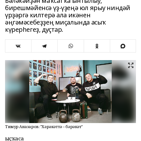
Бәләкәйҙән маҡсатҡа ынтылыу,
бирешмәйенсә үҙ-үҙеңә юл ярыу ниндәй
үрҙәргә килтерә ала икәнен
әңгәмәсебеҙҙең миҫалында асыҡ
күрерһегеҙ, дуҫтар.
Тимур Аҡназаров: "Хәрәкәттә – бәрәкәт"
Ҡыҫҡаса