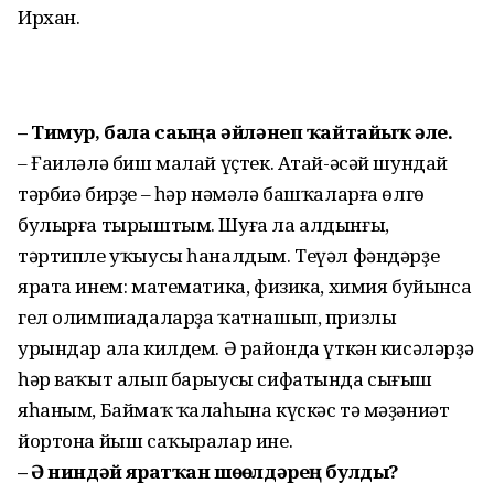
Ирхан.
– Тимур, бала сағыңа әйләнеп ҡайтайыҡ әле.
– Ғаиләлә биш малай үҫтек. Атай-әсәй шундай
тәрбиә бирҙе – һәр нәмәлә башҡаларға өлгө
булырға тырыштым. Шуға ла алдынғы,
тәртипле уҡыусы һаналдым. Теүәл фәндәрҙе
ярата инем: математика, физика, химия буйынса
гел олимпиадалар­ҙа ҡатнашып, призлы
урындар ала килдем. Ә районда үткән кисәләрҙә
һәр ваҡыт алып барыусы сифатында сығыш
яһаным, Баймаҡ ҡалаһына күскәс тә мәҙәниәт
йортона йыш саҡыралар ине.
– Ә ниндәй яратҡан шөғөлдәрең булды?