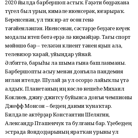
2020 йылда барбершоп астыҡ. Ғәҙәти бөҙрәхана
түгел был урын, кимәле икенсерәк, юғарыраҡ.
Беренсенән, ул тик ир-ат өсөн генә
тәғәйенләнгән. Икенсенән, сәстәрҙе беҙҙәге кеүек
модалы итеп бөтә ерҙә лә киҫмәйҙәр. Тағы спорт
мөйөшө бар – теләгән клиент тәнен яҙып ала,
телевизор ҡарай, уйындар уйнай.
Әлбиттә, барыһы ла шыма ғына башланманы.
Барбершопты асыу менән донъяла пандемия
иғлан ителде. Шулай ҙа ул осор­ҙо лайыҡлы үтә
алдыҡ. Планетаның иң көслө кешеһе Михаил
Кокляев, джиу-джитсу буйынса донъя чемпионы
Джефф Монсон – беҙҙең даими ҡунаҡтар.
Билдәле актёрҙар Константин Шелягин,
Александр Пташенчук та булғаны бар. Үҙебеҙҙең
эстрада йондоҙҙарының яратҡан урыны ул