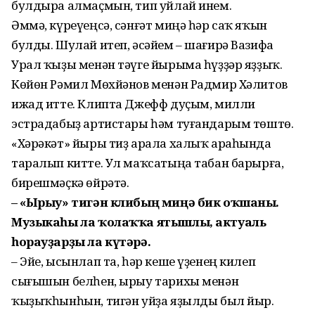
булдыра алмаҫмын, тип уйлай инем.
Әммә, күреүеңсә, сәнғәт миңә һәр саҡ яҡын
булды. Шулай итеп, әсәйем – шағирә Вазифа
Урал ҡыҙы менән тәүге йырыма һүҙҙәр яҙҙыҡ.
Көйөн Рәмил Мөхйәнов менән Радмир Хәлитов
ижад итте. Клипта Джефф дуҫым, милли
эстрадабыҙ артистары һәм туғандарым төштө.
«Хәрәкәт» йыры тиҙ арала халыҡ араһында
таралып китте. Ул маҡсатыңа табан барырға,
бирешмәҫкә өйрәтә.
– «Ырыу» тигән клибың миңә бик оҡшаны.
Музыкаһы ла ҡолаҡҡа ятышлы, актуаль
һорауҙарҙы ла күтәрә.
– Эйе, ысынлап та, һәр кеше үҙенең килеп
сығышын белһен, ырыу тарихы менән
ҡыҙыҡһын­һын, тигән уйҙа яҙылды был йыр.