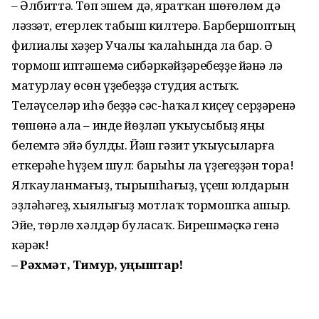
– Әлбиттә. Төп эшем дә, ярат­ҡан шөғөлөм дә
ләззәт, етерлек табыш килтерә. Барбершоптың
филиалы хәҙер Учалы ҡалаһында ла бар. Ә
тормош иптәшемә сибәркәйҙәребеҙҙе йәнә лә
матурлау өсөн үҙебеҙҙә студия астыҡ.
Теләүселәр иһә беҙҙә сәс-һаҡал киҫеү серҙәренә
төшөнә ала – инде йөҙләп уҡыусыбыҙ яңы
белемгә эйә булды. Йәш гәзит уҡыусыларға
еткерәһе һүҙем шул: барыһы ла үҙегеҙҙән тора!
Ялҡауланмағыҙ, тырыш­һағыҙ, үҫеш юлдарын
эҙләһәгеҙ, хыялығыҙ мотлаҡ тормошҡа ашыр.
Эйе, төрлө хәлдәр буласаҡ. Бирешмәҫкә генә
кәрәк!
– Рәхмәт, Тимур, уңыштар!