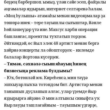
беҙҙең барбершоп. Ҡымыҙ, үлән сәйе эсеп, файҙалы
әңгәмәләр яҙҙырып, интернет селтәренә һалам.
«Моң һулышы» атамаһы менән видеояҙмалар ҙа
төшөрә инек – тере тауышлы сығыштар, йәнле
һөйләшеүҙәр үтә ине. Махсус хәрби операция
башланғас, проектты туҡтатып торҙом.
Әйткәндәй, өс йыл элек 48 артист менән бергә
хәйриә концерты ла ойошторҙоҡ – килемде
балалар йортона күсер­ҙек.
– Тимәк, сәхнәлә сығыш яһауың һинең
бизнесыңа реклама булдымы?
– Юҡ, бөтөнләй юҡ. Киреһенсә, мин тәүҙә
эшҡыуарлыҡҡа тотондом бит. Артистар менән
танышып дуҫлашып алғас, улар үҙемде йыр
яҙҙырырға әйҙәне. Ә мин алтынсы синыфта уҡ
йырлауҙы ташлағайным – тауышым үҙгәр­ҙе,