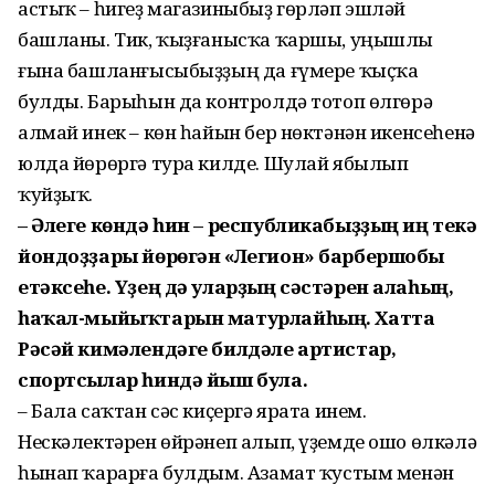
астыҡ – һигеҙ магазиныбыҙ гөрләп эшләй
башланы. Тик, ҡыҙғанысҡа ҡаршы, уңышлы
ғына башланғысыбыҙҙың да ғүмере ҡыҫҡа
булды. Барыһын да контролдә тотоп өлгөрә
алмай инек – көн һайын бер нөктәнән икенсеһенә
юлда йөрөргә тура килде. Шулай ябылып
ҡуйҙыҡ.
– Әлеге көндә һин – республикабыҙҙың иң текә
йондоҙҙары йөрөгән «Легион» барбершобы
етәксеһе. Үҙең дә улар­ҙың сәстәрен алаһың,
һаҡал-мыйыҡтарын матурлайһың. Хатта
Рәсәй кимәлендәге билдәле артистар,
спортсылар һиндә йыш була.
– Бала саҡтан сәс киҫергә ярата инем.
Нескәлектәрен өйрәнеп алып, үҙемде ошо өлкәлә
һынап ҡарарға булдым. Азамат ҡустым менән