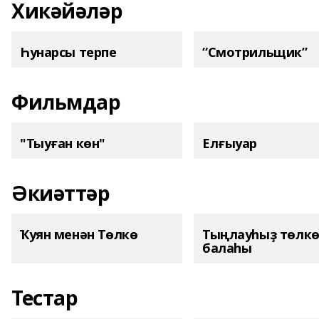
Хикәйәләр
Һунарсы терпе
“Смотрильщик”
Фильмдар
"Тыуған көн"
Елғыуар
Әкиәттәр
Ҡуян менән Төлкө
Тыңлауһыҙ төлк
балаһы
Тестар