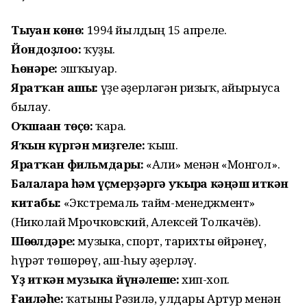
Тыуған көнө:
1994 йылдың 15 апреле.
Йондоҙлоғо:
ҡуҙы.
Һөнәре:
эшҡыуар.
Яратҡан ашы:
үҙе әҙерләгән ризыҡ, айырыуса
былау.
Оҡшаған төҫө:
ҡара.
Яҡын күргән миҙгеле:
ҡыш.
Яратҡан фильмдары:
«Али» менән «Монгол».
Балаларға һәм үҫмерҙәргә уҡырға кәңәш иткән
китабы:
«Экстремаль тайм-менеджмент»
(Николай Мрочковский, Алексей Толкачёв).
Шөғөлдәре:
музыка, спорт, тарихты өйрәнеү,
һүрәт төшөрөү, аш-һыу әҙерләү.
Үҙ иткән музыка йүнәлеше:
хип-хоп.
Ғаиләһе:
ҡатыны Рәзилә, улдары Артур менән