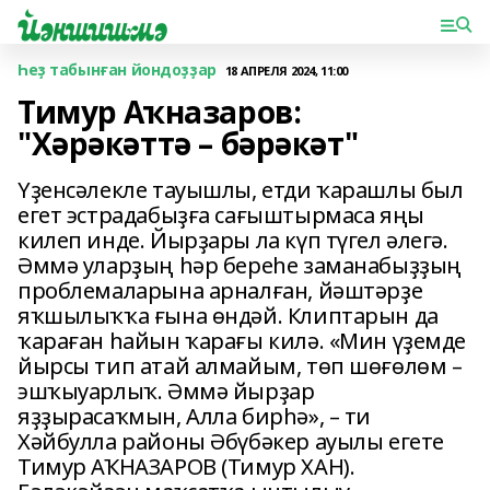
Һеҙ табынған йондоҙҙар
18 АПРЕЛЯ 2024, 11:00
Тимур Аҡназаров:
"Хәрәкәттә – бәрәкәт"
Үҙенсәлекле тауышлы, етди ҡарашлы был
егет эстрадабыҙға сағыштырмаса яңы
килеп инде. Йырҙары ла күп түгел әлегә.
Әммә уларҙың һәр береһе заманабыҙҙың
проблемаларына арналған, йәштәрҙе
яҡшылыҡҡа ғына өндәй. Клиптарын да
ҡараған һайын ҡарағы килә. «Мин үҙемде
йырсы тип атай алмайым, төп шөғөлөм –
эшҡыуарлыҡ. Әммә йырҙар
яҙҙырасаҡмын, Алла бирһә», – ти
Хәйбулла районы Әбүбәкер ауылы егете
Тимур АҠНАЗАРОВ (Тимур ХАН).