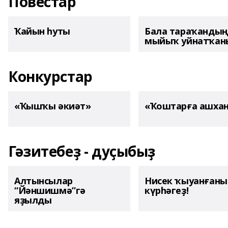
Повестар
Ҡайын һуты
Бала тараҡанды
мыйыҡ уйнатҡаны
Конкурстар
«Ҡышҡы әкиәт»
«Ҡоштарға ашха
Гәзитебеҙ - дуҫыбыҙ
Алтынсылар
Нисек ҡыуанған
“Йәншишмә”гә
күрһәгеҙ!
яҙылды