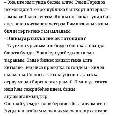
– Эйе, ике йыл унда белем алғас, Рәми Ғарипов
исемендәге 1-се республика башҡорт интернат-
гимназияһына күстем. Яҡшы өлгәшкәс, унда бик
еңел инеп киткәнем хәтерҙә. Гимназияны яҡшы
билдәләргә генә тамамланым.
– Эшҡыуарлыҡҡа нисек тотондоң?
– Тәүге эш урыным илебеҙҙең баш ҡалаһында
банкта булды. Унан һуң үҙебеҙҙә эш асып
ҡараным. Әммә бизнес ҡапыл ғына алға
китмәне. Бер нисә проектҡа тотондом – килеп
сыҡманы. Сөнки саҡ ҡына уңышһыҙлыҡҡа
осрау менән бирешергә ярамай. Ә мин ул саҡта
йәш һәм тәжрибәһеҙ инем, быны
аңламағанмындыр.
Ошолай үҙемде эҙләү бер нисә йыл дауам итте.
Һуңынан ағайым менән икмәкханалар селтәре