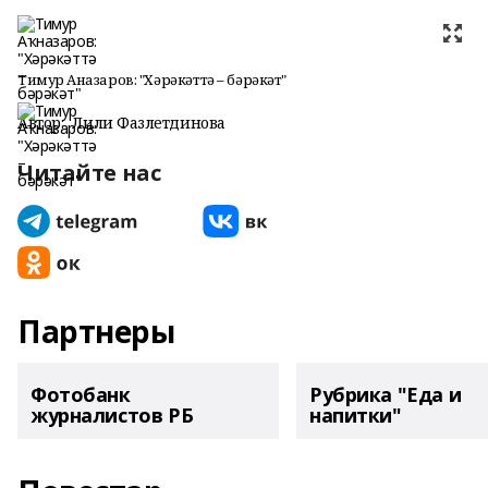
Тимур Аҡназаров: "Хәрәкәттә – бәрәкәт"
Автор:
Лилиә Фазлетдинова
Читайте нас
Партнеры
Фотобанк
Рубрика "Еда и
журналистов РБ
напитки"