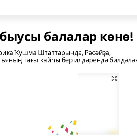
абыусы балалар көнө!
рика Ҡушма Штаттарында, Рәсәйҙә,
нъяның тағы ҡайһы бер илдәрендә билдәлә