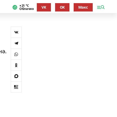
+21 °С
VK
OK
Макс
Облачно
нә.