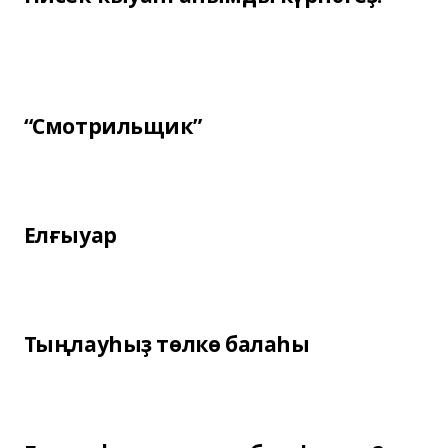
“Смотрильщик”
Елғыуар
Тыңлауһыҙ төлкө балаһы