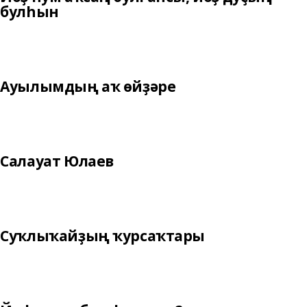
булһын
Ауылымдың аҡ өйҙәре
Салауат Юлаев
Суҡлыҡайҙың ҡурсаҡтары