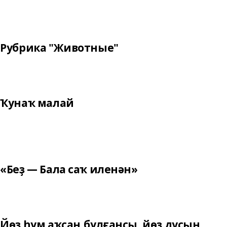
Рубрика "Животные"
Ҡунаҡ малай
«Беҙ — Бала саҡ иленән»
Йөҙ һум аҡсаң булғансы, йөҙ дуҫың