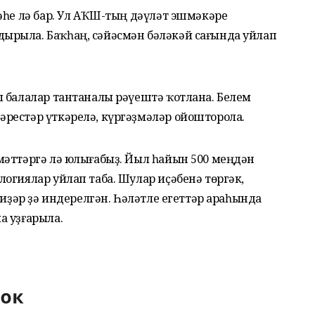
әһе лә бар. Ул АҠШ-тың дәүләт эшмәкәре
ырыла. Баҡһаң, сәйәсмән бәләкәй сағында уйлап
ы балалар тантаналы рәүештә ҡотлана. Белем
рестәр үткәрелә, күргәҙмәләр ойошторола.
мәттәргә лә юлығабыҙ. Йыл һайын 500 меңдән
огиялар уйлап таба. Шулар иҫәбенә төргәк,
гиҙәр ҙә индерелгән. Һәләтле егеттәр араһында
а уҙғарыла.