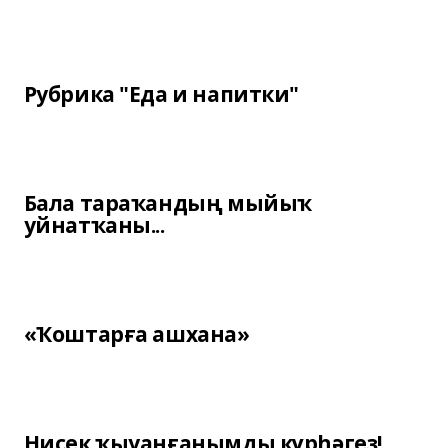
Рубрика "Еда и напитки"
Бала тараҡандың мыйыҡ
уйнатҡаны...
«Ҡоштарға ашхана»
Нисек ҡыуанғанымды күрһәгеҙ!