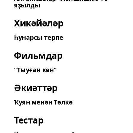
яҙылды
Хикәйәләр
Һунарсы терпе
Фильмдар
"Тыуған көн"
Әкиәттәр
Ҡуян менән Төлкө
Тестар