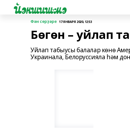
Фән серҙәре
17 ЯНВАРЯ 2020, 12:53
Бөгөн – уйлап т
Уйлап табыусы балалар көнө Аме
Украинала, Белоруссияла һәм до