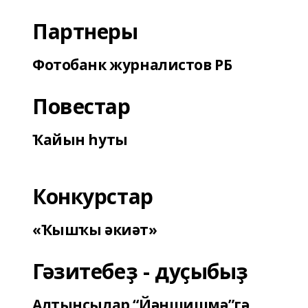
Партнеры
Фотобанк журналистов РБ
Повестар
Ҡайын һуты
Конкурстар
«Ҡышҡы әкиәт»
Гәзитебеҙ - дуҫыбыҙ
Алтынсылар “Йәншишмә”гә