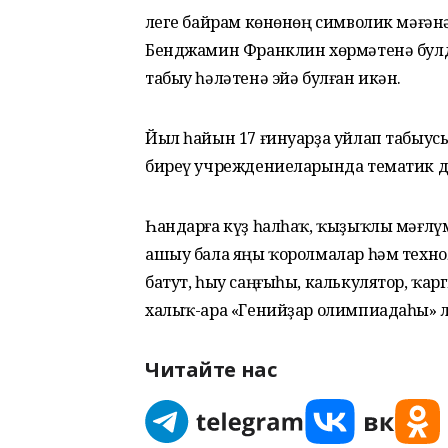
Әлеге байрам көнөнөң символик мәғән
Бенджамин Франклин хөрмәтенә булд
табыу һәләтенә эйә булған икән.
Йыл һайын 17 ғинуарҙа уйлап табыус
биреү учреждениеларында тематик дә
Һандарға күҙ һалһаҡ, ҡыҙыҡлы мәғлү
ашыу бала яңы ҡоролмалар һәм технол
батут, һыу саңғыһы, калькулятор, ҡар
халыҡ-ара «Генийҙар олимпиадаһы» л
Читайте нас