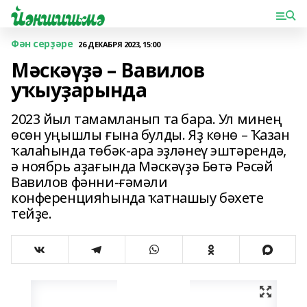
Фән серҙәре
26 ДЕКАБРЯ 2023, 15:00
Мәскәүҙә – Вавилов
уҡыуҙарында
2023 йыл тамамланып та бара. Ул минең
өсөн уңышлы ғына булды. Яҙ көнө – Ҡазан
ҡалаһында төбәк-ара эҙләнеү эштәрендә,
ә ноябрь аҙағында Мәскәүҙә Бөтә Рәсәй
Вавилов фәнни-ғәмәли
конференцияһында ҡатнашыу бәхете
тейҙе.