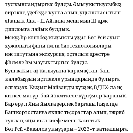
тул­ҡынландырғыс булды. Әммә уҡытыусыбыҙ
өйрәткәнсә, үҙебеҙҙе ҡулға алып, уңышлы сығыш
яһаныҡ. Яна – II, Айлина менән мин III дәрәжә
дипломға лайыҡ булдыҡ.
Мәскәүҙә һәр көнөбөҙ ҡыҙыҡ­лы уҙҙы. Бөтә Рәсәй ауыл
хужалығы фәнни-ғәмәли биотехнологиялары
институтына экскурсия, оҫталыҡ дәрестәре
фәһемле һәм мауыҡтырғыс булды.
Буш ваҡыт аҙ ҡалыуына ҡарамаҫтан, баш
ҡалабыҙҙың иҫтәлекле урындарында булырға
өлгөрҙөк. Ҡыҙыл Майҙанды күр­ҙек, ВДНХ-ла иҫ
киткес матур, бай йөкмәткеле күргәҙмәләр ҡараныҡ.
Бар ерҙә лә Яңы йыл­ға әҙерлек барғаны һиҙелде.
Башҡортостанға яҡшы тәь­ҫораттар алып, тәжрибә
туп­лап, яңы йыл кәйефе менән ҡайттыҡ.
Бөтә Рәсәй «Вавилов уҡыу­ҙары – 2023»тә ҡатнашырға