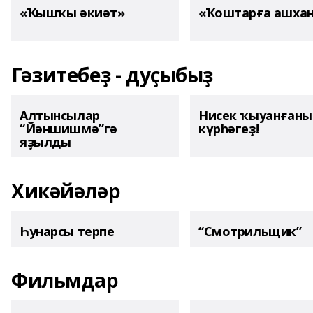
«Ҡышҡы әкиәт»
«Ҡоштарға ашха
Гәзитебеҙ - дуҫыбыҙ
Алтынсылар
Нисек ҡыуанған
“Йәншишмә”гә
күрһәгеҙ!
яҙылды
Хикәйәләр
Һунарсы терпе
“Смотрильщик”
Фильмдар