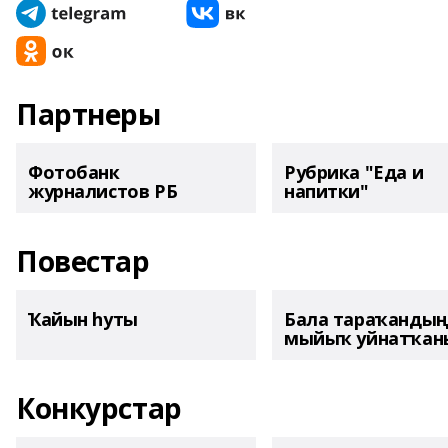
Партнеры
Фотобанк
Рубрика "Еда и
журналистов РБ
напитки"
Повестар
Ҡайын һуты
Бала тараҡанды
мыйыҡ уйнатҡаны
Конкурстар