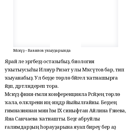
Мәскәүҙә – Вавилов уҡыуҙарында
Ярай әле эргәбеҙҙә остазыбыҙ, биология
уҡытыусыһы Илнур Ризат улы Мәҡсүтов бар, тип
ҡыуанабыҙ. Ул беҙҙе төрлө бәйгелә ҡатнашырға
әйҙәп, дәртләндереп тора.
Мәскәүҙә фәнни-ғәмәли конференцияла Рәсәйҙең төрлө
ҡала, өлкәләренән иң-иңдәр йыйылғайны. Беҙҙең
гимназия­нан мин һәм IX cиныфтан Айлина Ғәзи­ева,
Яна Санчаева ҡатнашты. Беҙгә абруйлы
ғалимдарҙың һорауҙарына яуап биреү бер аҙ