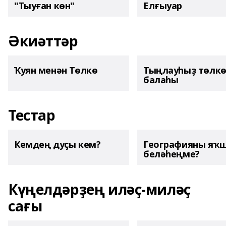
"Тыуған көн"
Елғыуар
Әкиәттәр
Ҡуян менән Төлкө
Тыңлауһыҙ төлк
балаһы
Тестар
Кемдең дуҫы кем?
Географияны яҡ
беләһеңме?
Күңелдәрҙең иләҫ-миләҫ
сағы