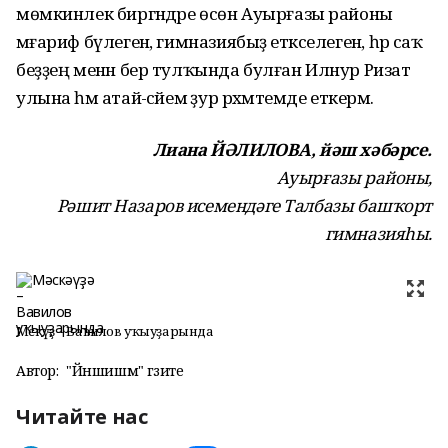
мөмкинлек биргәндәре өсөн Ауырғазы районы
мәғариф бүлегенә, гимназиябыҙ етәкселегенә, һәр саҡ
беҙҙең менән бер тулҡында булған Илнур Ризат
улына һәм атай-әсәйемә ҙур рәхмәтемде еткерәм.
Лиана ЙӘЛИЛОВА, йәш хәбәрсе.
Ауырғазы районы,
Рәшит Назаров исемендәге Талбазы башҡорт
гимназияһы.
Мәскәүҙә – Вавилов уҡыуҙарында
Автор:
"Йәншишмә" гәзите
Читайте нас