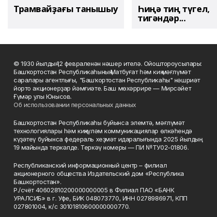
Трамвайҙағы танышыу
Һиңә тиң түгел,
тигәндәр...
© 1930 йылдың 12 февраленән нәшер ителә. Ойоштороусылары:
Башҡортостан Республикаһының Матбуғат һәм киң мәғлүмәт
саралары агентлығы, "Башҡортостан Республикаһы" нәшриәт
йорто акционерҙар йәмғиәте. Баш мөхәррире — Мирсәйет
Ғүмәр улы Юнысов.
Об использовании персональных данных
Башҡортостан Республикаһы буйынса элемтә, мәғлүмәт
технологиялары һәм киңкүләм коммуникациялар өлкәһендә
күҙәтеү буйынса федераль хеҙмәт идаралығында 2025 йылдың
19 майында теркәлде. Теркәү номеры — ПИ №ТУ02-01806.
Республиканский информационный центр – филиал
акционерного общества Издательский дом «Республика
Башкортостан».
Р./счёт 40602810200000000005 в Филиал ПАО «БАНК
УРАЛСИБ» в г. Уфе, БИК 048073770, ИНН 0278986971, КПП
027801004, к/с 30101810600000000770.