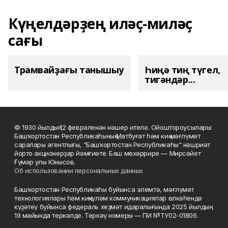
Күңелдәрҙең иләҫ-миләҫ
сағы
Трамвайҙағы танышыу
Һиңә тиң түгел,
тигәндәр...
© 1930 йылдың 12 февраленән нәшер ителә. Ойоштороусылары:
Башҡортостан Республикаһының Матбуғат һәм киң мәғлүмәт
саралары агентлығы, "Башҡортостан Республикаһы" нәшриәт
йорто акционерҙар йәмғиәте. Баш мөхәррире — Мирсәйет
Ғүмәр улы Юнысов.
Об использовании персональных данных
Башҡортостан Республикаһы буйынса элемтә, мәғлүмәт
технологиялары һәм киңкүләм коммуникациялар өлкәһендә
күҙәтеү буйынса федераль хеҙмәт идаралығында 2025 йылдың
19 майында теркәлде. Теркәү номеры — ПИ №ТУ02-01806.