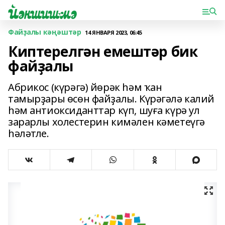
Файҙалы кәңәштәр
14 ЯНВАРЯ 2023, 06:45
Киптерелгән емештәр бик
файҙалы
Абрикос (күрәгә) йөрәк һәм ҡан
тамырҙары өсөн файҙалы. Күрәгәлә калий
һәм антиоксиданттар күп, шуға күрә ул
зарарлы холестерин кимәлен кәметеүгә
һәләтле.