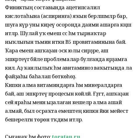
Финиктың составында ацетипсалил
кислотаһына (аспиринға) яҡын берләшмәләр бар,
шуға күрә уны киҙеү осоронда даими ашарға кәңәш
итәләр. Шулай уҡ емеш сәс һәм тырнаҡтар
ныҡлығын тәьмин иткән В5 провитаминына бай.
Ҡара емеш ашҡаҙан-эсәк юлы сирҙәре, аш
эшкәртеүгә бәйле проблемалар булғанда ярҙамға
килә. Аҙ ҡанлылыҡ һәм авитаминоз ваҡытында ла
файҙаһы баһалап бөткөһөҙ.
Кипкән алма витаминдарға һәм минералдарға
бай, аш эшкәртеү процесын көйләй. Ғәҙәттә, ашҡаҙан
сей яраһы менән ыҙалаған кешеләр алма ашай
алмай, был осраҡта емештең кипкән йәки мейестә
бешерелгән төрөн тәҡдим итәләр.
Сығанаҡ һәм фото:
toratau.ru