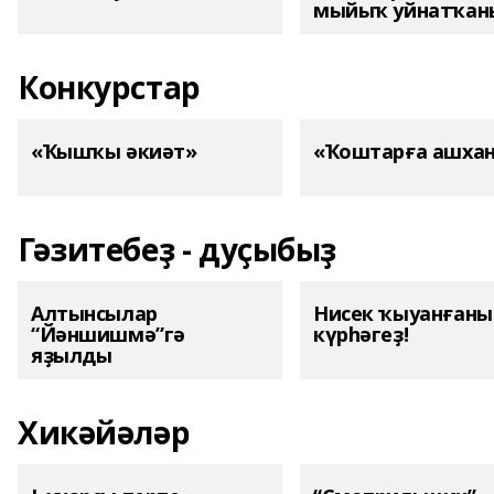
мыйыҡ уйнатҡаны
Конкурстар
«Ҡышҡы әкиәт»
«Ҡоштарға ашха
Гәзитебеҙ - дуҫыбыҙ
Алтынсылар
Нисек ҡыуанған
“Йәншишмә”гә
күрһәгеҙ!
яҙылды
Хикәйәләр