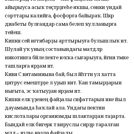
айырыуса асыҡ төҫтәрҙәгеһе яҡшы, сөнки ундай
сорттары калийға, фосфорға байыраҡ. Шәкәр
диабеты булғандар сама белеп ҡулланырға
тейеш.
Кипкән сейә иғтибарҙы арттырыуға булышлыҡ итә.
Шулай уҡ уның составындағы матдәләр
никотинға бәйлелекте юҡҡа сығарыуға, йәғни тәмәке
ташларға ярҙам итә.
Киви С витаминына бай, был йәһәттән ул хатта
цитрус емештәрҙе лә уҙып китә. Ҡан тамырҙарын
нығыта, эс ҡатыуҙан ярҙам итә.
Кипкән еләк үҙенең файҙалы сифаттарын ике йыл
дауамында һаҡлай ала. Ундағы пектин
кислоталары организмды шлактарҙан таҙарта.
Бындай еләк бигерәк тә вируслы сирҙәр таралған
мәлдә – яҙлы-көҙлө файҙалы.