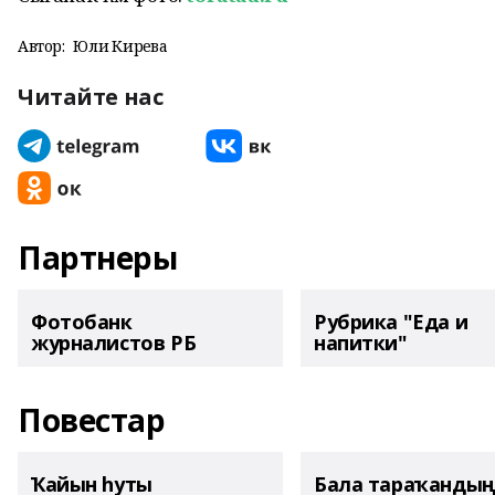
Автор:
Юлиә Кирәева
Читайте нас
Партнеры
Фотобанк
Рубрика "Еда и
журналистов РБ
напитки"
Повестар
Ҡайын һуты
Бала тараҡанды