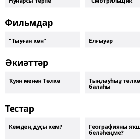
Һунарсы терпе
“Смотрильщик”
Фильмдар
"Тыуған көн"
Елғыуар
Әкиәттәр
Ҡуян менән Төлкө
Тыңлауһыҙ төлк
балаһы
Тестар
Кемдең дуҫы кем?
Географияны яҡ
беләһеңме?