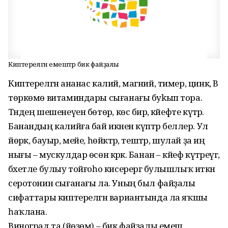
Киптерелгән емештәр бик файҙалы
Киптерелгән ананас калий, магний, тимер, цинк, В
төркөмө витаминдары сығанағы буkып тора.
Тәндең шешенеүен бөтөрә, көс бирә, кәйефте күтәрә.
Банандың калийға бай икәнен күптәр беләлер. Ул
йөрәк, бауыр, мейе, һөйәктәр, тештәр, шулай ҙа иң
нығы – мускулдар өсөн кәрәк. Банан – кәйеф күтәреүгә,
бәхетле булыу тойғоһо кисерергә булышлыҡ иткән
серотонин сығанағы ла. Уның был файҙалы
сифаттары киптерелгән вариантында ла яҡшы
һаҡлана.
Виноград та (йөҙөм) – бик файҙалы емеш,