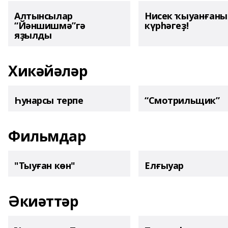
Алтынсылар
Нисек ҡыуанған
“Йәншишмә”гә
күрһәгеҙ!
яҙылды
Хикәйәләр
Һунарсы терпе
“Смотрильщик”
Фильмдар
"Тыуған көн"
Елғыуар
Әкиәттәр