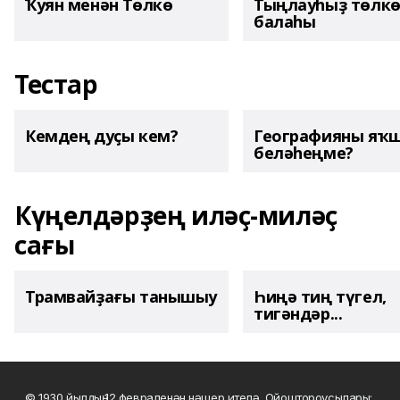
Ҡуян менән Төлкө
Тыңлауһыҙ төлк
балаһы
Тестар
Кемдең дуҫы кем?
Географияны яҡ
беләһеңме?
Күңелдәрҙең иләҫ-миләҫ
сағы
Трамвайҙағы танышыу
Һиңә тиң түгел,
тигәндәр...
© 1930 йылдың 12 февраленән нәшер ителә. Ойоштороусылары: