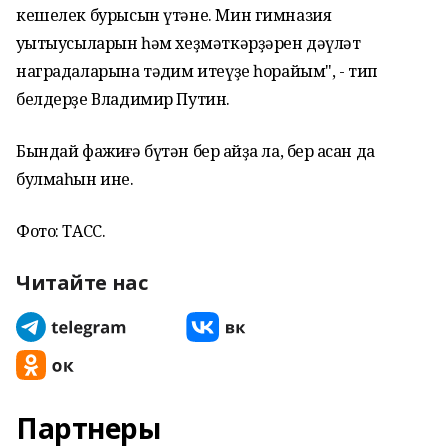
кешелек бурысын үтәне. Мин гимназия
уҡытыусыларын һәм хеҙмәткәрҙәрен дәүләт
наградаларына тәҡдим итеүҙе һорайым", - тип
белдерҙе Владимир Путин.
Бындай фажиғә бүтән бер ҡайҙа ла, бер ҡасан да
булмаһын ине.
Фото: ТАСС.
Читайте нас
Партнеры