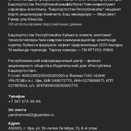
Башҡортостан Республикаһының Матбуғат һәм киң мәғлүмәт
саралары агентлығы, "Башҡортостан Республикаһы" нәшриәт
йорто акционерҙар йәмғиәте. Баш мөхәррире — Мирсәйет
Ғүмәр улы Юнысов.
Об использовании персональных данных
Башҡортостан Республикаһы буйынса элемтә, мәғлүмәт
технологиялары һәм киңкүләм коммуникациялар өлкәһендә
күҙәтеү буйынса федераль хеҙмәт идаралығында 2025 йылдың
19 майында теркәлде. Теркәү номеры — ПИ №ТУ02-01806.
Республиканский информационный центр – филиал
акционерного общества Издательский дом «Республика
Башкортостан».
Р./счёт 40602810200000000005 в Филиал ПАО «БАНК
УРАЛСИБ» в г. Уфе, БИК 048073770, ИНН 0278986971, КПП
027801004, к/с 30101810600000000770.
Телефон
+7 347 273-36-64.
Эл. почта
yanshishma02@yandex.ru
Адрес
450005, г. Уфа, ул. 50-летия Октября, 13, 8-й этаж