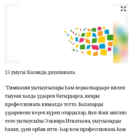
15 уҡыусы Ҡазанда дауаханала.
"Гимназия уҡытыусылары һәм хеҙмәткәрҙәре килеп
тыуған хәлдә үҙҙәрен батырҙарса, юғары
профессиональ кимәлдә тотто. Балаларҙы
үҙҙәренеке кеүек күреп ҡотҡарҙылар, йәп-йәш инглиз
теле уҡытыусыһы Эльвира Игнатьева, уҡыусыларҙы
һаҡлап, үҙен ҡорбан итте. Һәр кем профессиональ һәм