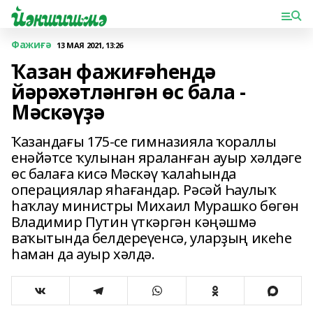
Фажиғә
13 МАЯ 2021, 13:26
Ҡазан фажиғәһендә
йәрәхәтләнгән өс бала -
Мәскәүҙә
Ҡазандағы 175-се гимназияла ҡораллы
енәйәтсе ҡулынан яраланған ауыр хәлдәге
өс балаға кисә Мәскәү ҡалаһында
операциялар яһағандар. Рәсәй Һаулыҡ
һаҡлау министры Михаил Мурашко бөгөн
Владимир Путин үткәргән кәңәшмә
ваҡытында белдереүенсә, уларҙың икеһе
һаман да ауыр хәлдә.