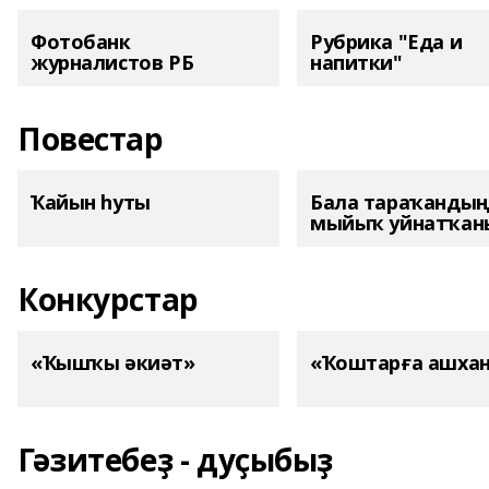
Фотобанк
Рубрика "Еда и
журналистов РБ
напитки"
Повестар
Ҡайын һуты
Бала тараҡанды
мыйыҡ уйнатҡаны
Конкурстар
«Ҡышҡы әкиәт»
«Ҡоштарға ашха
Гәзитебеҙ - дуҫыбыҙ