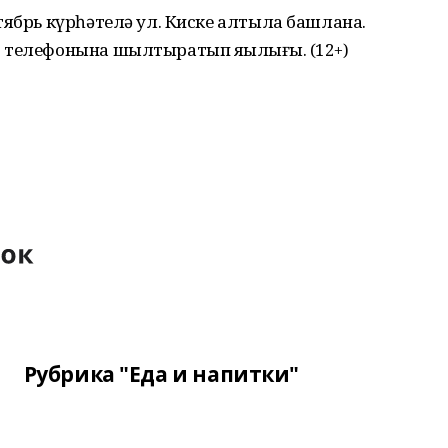
тябрь күрһәтелә ул. Киске алтыла башлана.
 телефонына шылтыратып яҙылығыҙ. (12+)
Рубрика "Еда и напитки"