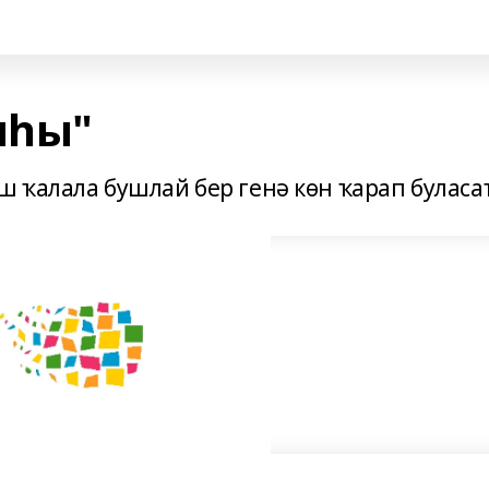
ыһы"
 ҡалала бушлай бер генә көн ҡарап буласа