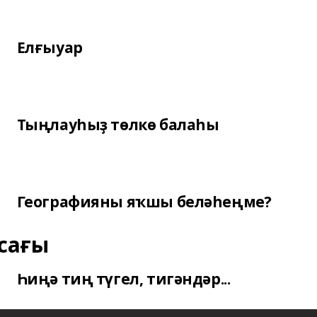
Елғыуар
Тыңлауһыҙ төлкө балаһы
Географияны яҡшы беләһеңме?
сағы
Һиңә тиң түгел, тигәндәр...