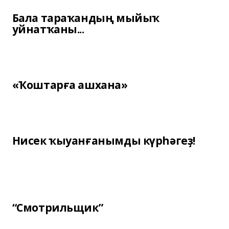
Бала тараҡандың мыйыҡ
уйнатҡаны...
«Ҡоштарға ашхана»
Нисек ҡыуанғанымды күрһәгеҙ!
“Смотрильщик”