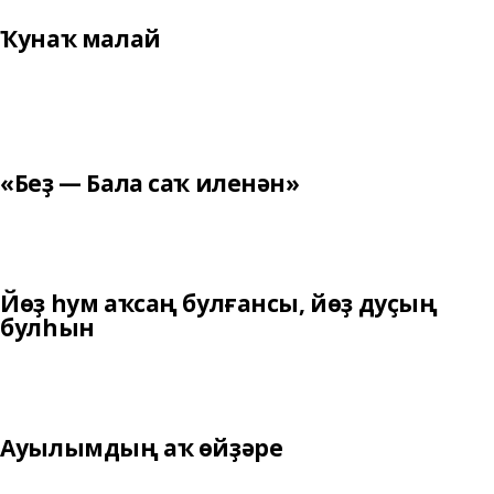
Ҡунаҡ малай
«Беҙ — Бала саҡ иленән»
Йөҙ һум аҡсаң булғансы, йөҙ дуҫың
булһын
Ауылымдың аҡ өйҙәре