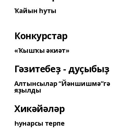
Ҡайын һуты
Конкурстар
«Ҡышҡы әкиәт»
Гәзитебеҙ - дуҫыбыҙ
Алтынсылар “Йәншишмә”гә
яҙылды
Хикәйәләр
Һунарсы терпе