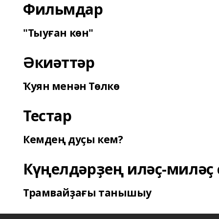
Фильмдар
"Тыуған көн"
Әкиәттәр
Ҡуян менән Төлкө
Тестар
Кемдең дуҫы кем?
Күңелдәрҙең иләҫ-миләҫ 
Трамвайҙағы танышыу