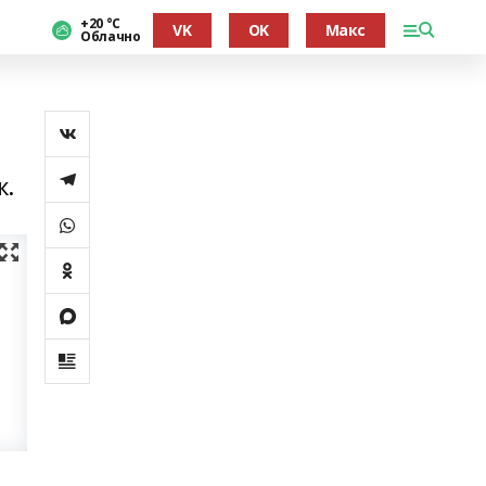
+20 °С
VK
OK
Макс
Облачно
ҡ.