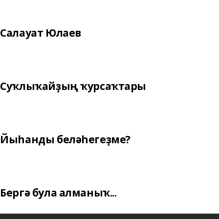
Салауат Юлаев
Суҡлыҡайҙың ҡурсаҡтары
Йыһанды беләһегеҙме?
Бергә була алманыҡ...