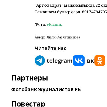
"Арт-квадрат" майҙансығында 22 ок
Тамашасы булыр өсөн, 89174794705
Фото:
vk.com.
Автор:
Лилиә Фазлетдинова
Читайте нас
Партнеры
Фотобанк журналистов РБ
Повестар