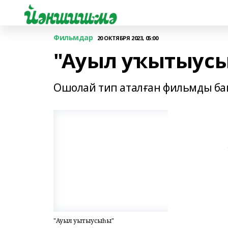
Фильмдар
20 ОКТЯБРЯ 2023, 05:00
"Ауыл уҡытыус
Ошолай тип аталған фильмды баш
"Ауыл уҡытыусыһы"