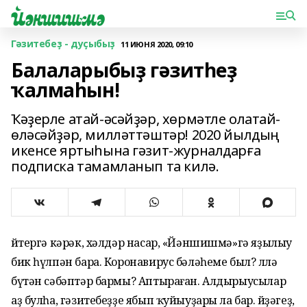
Гәзитебеҙ - дуҫыбыҙ
11 ИЮНЯ 2020, 09:10
Балаларыбыҙ гәзитһеҙ
ҡалмаһын!
Ҡәҙерле атай-әсәйҙәр, хөрмәтле олатай-
өләсәй­ҙәр, милләттәштәр! 2020 йыл­дың
икенсе яртыһына гәзит-журналдарға
подписка тамамланып та килә.
Әйтергә кәрәк, хәлдәр насар, «Йәншишмә»гә яҙылыу
бик һүлпән бара. Коронавирус бәләһеме был? Әллә
бүтән сәбәптәр бармы? Аптыраған. Алдырыусылар
аҙ булһа, гәзитебеҙҙе ябып ҡуйыуҙары ла бар. Әйҙәгеҙ,