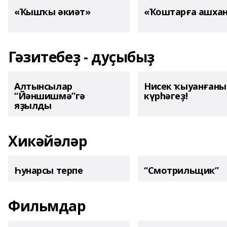
«Ҡышҡы әкиәт»
«Ҡоштарға ашха
Гәзитебеҙ - дуҫыбыҙ
Алтынсылар
Нисек ҡыуанған
“Йәншишмә”гә
күрһәгеҙ!
яҙылды
Хикәйәләр
Һунарсы терпе
“Смотрильщик”
Фильмдар