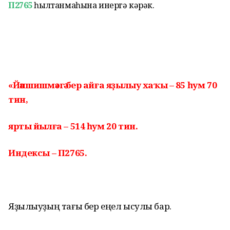
П2765
һылтанмаһына инергә кәрәк.
«Йәншишмә»гә бер айға яҙылыу хаҡы –
85 һум 70
тин,
ярты йылға – 514 һум 20 тин.
Индексы – П2765.
Яҙылыуҙың тағы бер еңел ысулы бар.