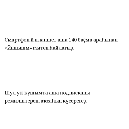
Смартфон йә планшет аша 140 баҫма араһынан
«Йәншишмә» гәзитен һайлағыҙ.
Шул уҡ ҡушымта аша подписканы
рәсмиләштереп, аҡсаһын күсерегеҙ.