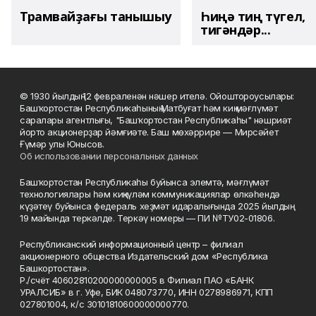
Трамвайҙағы танышыу
Һиңә тиң түгел,
тигәндәр...
© 1930 йылдың 12 февраленән нәшер ителә. Ойоштороусылары:
Башҡортостан Республикаһының Матбуғат һәм киң мәғлүмәт
саралары агентлығы, "Башҡортостан Республикаһы" нәшриәт
йорто акционерҙар йәмғиәте. Баш мөхәррире — Мирсәйет
Ғүмәр улы Юнысов.
Об использовании персональных данных
Башҡортостан Республикаһы буйынса элемтә, мәғлүмәт
технологиялары һәм киңкүләм коммуникациялар өлкәһендә
күҙәтеү буйынса федераль хеҙмәт идаралығында 2025 йылдың
19 майында теркәлде. Теркәү номеры — ПИ №ТУ02-01806.
Республиканский информационный центр – филиал
акционерного общества Издательский дом «Республика
Башкортостан».
Р./счёт 40602810200000000005 в Филиал ПАО «БАНК
УРАЛСИБ» в г. Уфе, БИК 048073770, ИНН 0278986971, КПП
027801004, к/с 30101810600000000770.