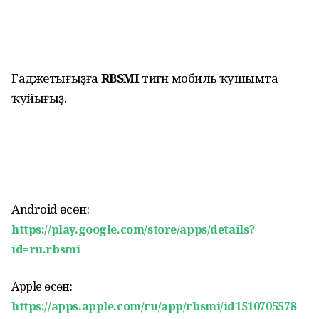
Гаджетығыҙға
RBSMI
тигән мобиль ҡушымта
ҡуйығыҙ.
Android өсөн:
https://play.google.com/store/apps/details?
id=ru.rbsmi
Apple өсөн:
https://apps.apple.com/ru/app/rbsmi/id1510705578