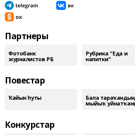
Партнеры
Фотобанк
Рубрика "Еда и
журналистов РБ
напитки"
Повестар
Ҡайын һуты
Бала тараҡанды
мыйыҡ уйнатҡаны
Конкурстар