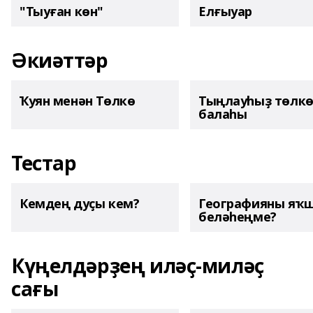
"Тыуған көн"
Елғыуар
Әкиәттәр
Ҡуян менән Төлкө
Тыңлауһыҙ төлк
балаһы
Тестар
Кемдең дуҫы кем?
Географияны яҡ
беләһеңме?
Күңелдәрҙең иләҫ-миләҫ
сағы