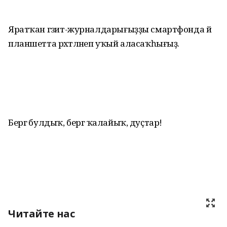
Яратҡан гәзит-журналдарығыҙҙы смартфонда йә
планшетта рәхәтләнеп уҡый аласаҡһығыҙ.
Бергә булдыҡ, бергә ҡалайыҡ, дуҫтар!
Читайте нас