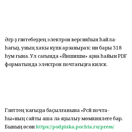
Әгәр ҙә гәзитебеҙҙең электрон версияһын һайла­
һағыҙ, уның хаҡы күпкә арзаныраҡ: ни бары 318
һум ғына. Ул сағында «Йәншишмә» аҙна һайын PDF
форматында электрон почтағыҙға киләсәк.
Гәзиттең ҡағыҙҙа баҫылғанына «Рәсәй почта­
һы»ның сайты аша ла яҙылыу мөмкинлеге бар.
Бының өсөн
https://podpiska.pochta.ru/press/