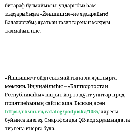
битараф булмайыҡсы, улдарыбыҙ һәм
ҡыҙҙарыбыҙға «Йәншишмә»не яҙҙырайыҡ!
Балаларыбыҙ яратҡан гәзиттәренән мәхрүм
ҡалмаһын ине.
«Йәншишмә»гә өйҙән сыҡмай ғына ла яҙылырға
мөмкин. Иң уңайлыһы – «Башҡортостан
Республикаһы» нәшриәт йорто дәүләт унитар пред­
приятиеһының сайты аша. Бының өсөн
https://rbsmi.ru/catalog/podpiska/1055/
адресы
буйынса инегеҙ. Смартфондан QR-код ярҙамында ла
тиҙ генә инергә була.