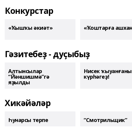
Конкурстар
«Ҡышҡы әкиәт»
«Ҡоштарға ашха
Гәзитебеҙ - дуҫыбыҙ
Алтынсылар
Нисек ҡыуанған
“Йәншишмә”гә
күрһәгеҙ!
яҙылды
Хикәйәләр
Һунарсы терпе
“Смотрильщик”