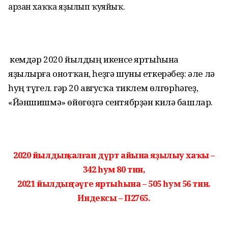
арзан хаҡҡа яҙылып ҡуяйыҡ.
Ә кемдәр 2020 йылдың икенсе яртыһына
яҙылырға онотҡан, һеҙгә шуны еткерәбеҙ: әле лә
һуң түгел. Әгәр 20 авгусҡа тиклем өлгөрһәгеҙ,
«Йәншишмә» өйөгөҙгә сентябрҙән килә башлар.
2020 йылдың ҡалған дүрт айына яҙылыу хаҡы –
342 һум 80 тин,
2021 йылдың тәүге яртыһына – 505 һум 56 тин.
Индексы – П2765.