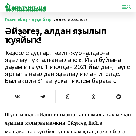
Гәзитебеҙ - дуҫыбыҙ
7 АВГУСТА 2020, 10:26
Әйҙәгеҙ, алдан яҙылып
ҡуяйыҡ!
Ҡәҙерле дуҫтар! Гәзит-журналдарға
яҙылыу туҡталғаны ла юҡ. Йыл буйына
дауам итә ул. 1 июлдән 2021 йылдың тәүге
яртыһына алдан яҙылыу иғлан ителде.
Был акция 31 авгусҡа тиклем барасаҡ.
Шуныһы шәп: «Йәншишмә»гә ташламалы хаҡ менән
яҙылып ҡалырға мөмкин. Әйҙәгеҙ, йәйге
мәшәҡәттәр күп булыуға ҡарамаҫтан, гәзитебеҙгә