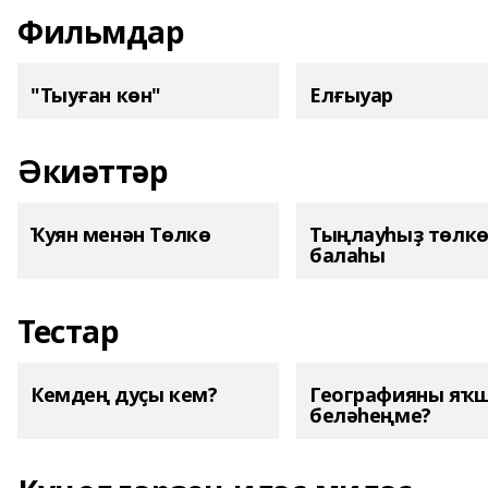
Фильмдар
"Тыуған көн"
Елғыуар
Әкиәттәр
Ҡуян менән Төлкө
Тыңлауһыҙ төлк
балаһы
Тестар
Кемдең дуҫы кем?
Географияны яҡ
беләһеңме?