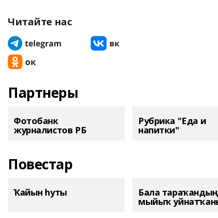
Читайте нас
Партнеры
Фотобанк
Рубрика "Еда и
журналистов РБ
напитки"
Повестар
Ҡайын һуты
Бала тараҡанды
мыйыҡ уйнатҡаны