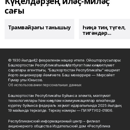
Күңелдәрҙең иләҫ-миләҫ
сағы
Трамвайҙағы танышыу
Һиңә тиң түгел,
тигәндәр...
© 1930 йылдың 12 февраленән нәшер ителә. Ойоштороусылары:
Башҡортостан Республикаһының Матбуғат һәм киң мәғлүмәт
саралары агентлығы, "Башҡортостан Республикаһы" нәшриәт
йорто акционерҙар йәмғиәте. Баш мөхәррире — Мирсәйет
Ғүмәр улы Юнысов.
Об использовании персональных данных
Башҡортостан Республикаһы буйынса элемтә, мәғлүмәт
технологиялары һәм киңкүләм коммуникациялар өлкәһендә
күҙәтеү буйынса федераль хеҙмәт идаралығында 2025 йылдың
19 майында теркәлде. Теркәү номеры — ПИ №ТУ02-01806.
Республиканский информационный центр – филиал
акционерного общества Издательский дом «Республика