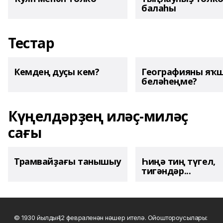
балаһы
Тестар
Кемдең дуҫы кем?
Географияны яҡ
беләһеңме?
Күңелдәрҙең иләҫ-миләҫ
сағы
Трамвайҙағы танышыу
Һиңә тиң түгел,
тигәндәр...
© 1930 йылдың 12 февраленән нәшер ителә. Ойоштороусылары: