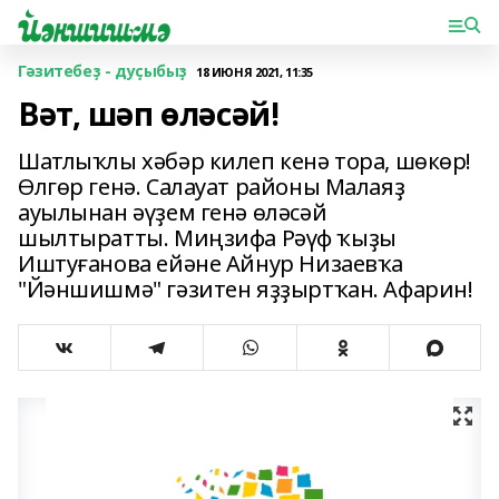
Гәзитебеҙ - дуҫыбыҙ
18 ИЮНЯ 2021, 11:35
Вәт, шәп өләсәй!
Шатлыҡлы хәбәр килеп кенә тора, шөкөр!
Өлгөр генә. Салауат районы Малаяҙ
ауылынан әүҙем генә өләсәй
шылтыратты. Миңзифа Рәүф ҡыҙы
Иштуғанова ейәне Айнур Низаевҡа
"Йәншишмә" гәзитен яҙҙыртҡан. Афарин!