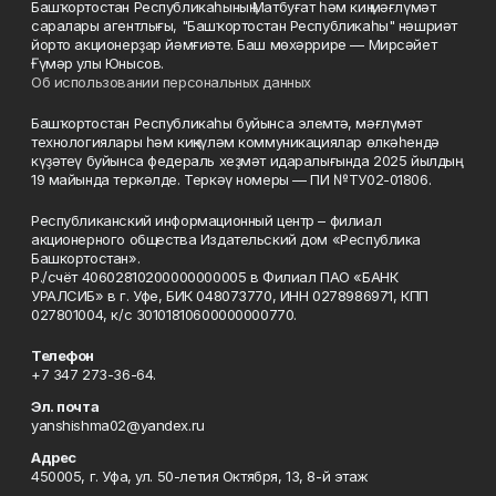
Башҡортостан Республикаһының Матбуғат һәм киң мәғлүмәт
саралары агентлығы, "Башҡортостан Республикаһы" нәшриәт
йорто акционерҙар йәмғиәте. Баш мөхәррире — Мирсәйет
Ғүмәр улы Юнысов.
Об использовании персональных данных
Башҡортостан Республикаһы буйынса элемтә, мәғлүмәт
технологиялары һәм киңкүләм коммуникациялар өлкәһендә
күҙәтеү буйынса федераль хеҙмәт идаралығында 2025 йылдың
19 майында теркәлде. Теркәү номеры — ПИ №ТУ02-01806.
Республиканский информационный центр – филиал
акционерного общества Издательский дом «Республика
Башкортостан».
Р./счёт 40602810200000000005 в Филиал ПАО «БАНК
УРАЛСИБ» в г. Уфе, БИК 048073770, ИНН 0278986971, КПП
027801004, к/с 30101810600000000770.
Телефон
+7 347 273-36-64.
Эл. почта
yanshishma02@yandex.ru
Адрес
450005, г. Уфа, ул. 50-летия Октября, 13, 8-й этаж