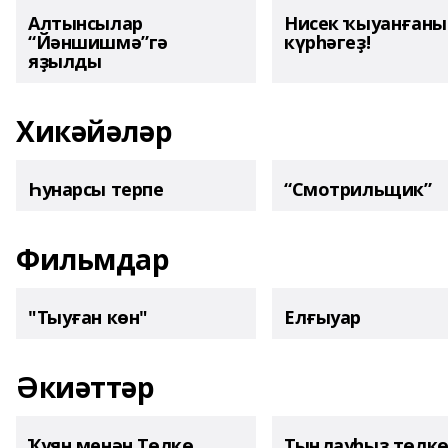
Алтынсылар
Нисек ҡыуанған
“Йәншишмә”гә
күрһәгеҙ!
яҙылды
Хикәйәләр
Һунарсы терпе
“Смотрильщик”
Фильмдар
"Тыуған көн"
Елғыуар
Әкиәттәр
Ҡуян менән Төлкө
Тыңлауһыҙ төлк