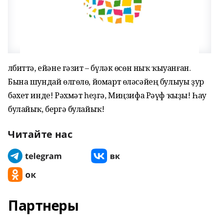
Әлбиттә, ейәне гәзит – бүләк өсөн ныҡ ҡыуанған.
Бына шундай өлгөлө, йомарт өләсәйең булыуы ҙур
бәхет инде! Рәхмәт һеҙгә, Миңзифа Рәүф ҡыҙы! Һау
булайыҡ, бергә булайыҡ!
Читайте нас
Партнеры