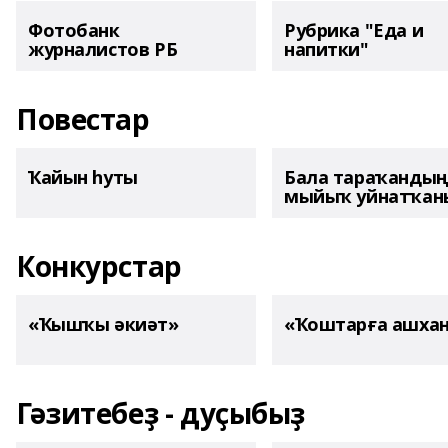
Фотобанк
Рубрика "Еда и
журналистов РБ
напитки"
Повестар
Ҡайын һуты
Бала тараҡанды
мыйыҡ уйнатҡаны
Конкурстар
«Ҡышҡы әкиәт»
«Ҡоштарға ашха
Гәзитебеҙ - дуҫыбыҙ