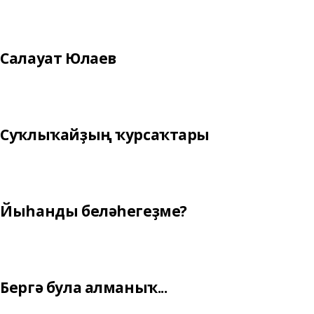
Салауат Юлаев
Суҡлыҡайҙың ҡурсаҡтары
Йыһанды беләһегеҙме?
Бергә була алманыҡ...