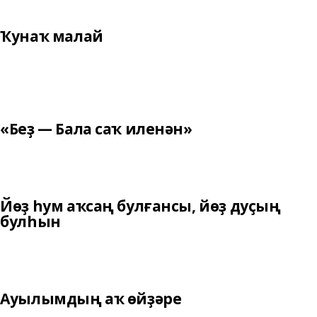
Ҡунаҡ малай
«Беҙ — Бала саҡ иленән»
Йөҙ һум аҡсаң булғансы, йөҙ дуҫың
булһын
Ауылымдың аҡ өйҙәре