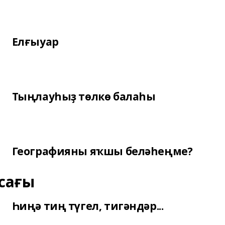
Елғыуар
Тыңлауһыҙ төлкө балаһы
Географияны яҡшы беләһеңме?
сағы
Һиңә тиң түгел, тигәндәр...