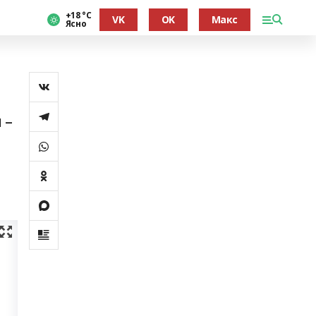
+18 °С
VK
OK
Макс
Ясно
 –