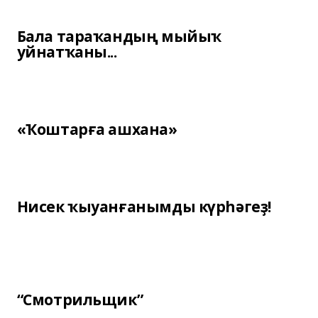
Бала тараҡандың мыйыҡ
уйнатҡаны...
«Ҡоштарға ашхана»
Нисек ҡыуанғанымды күрһәгеҙ!
“Смотрильщик”