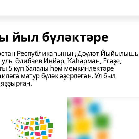
ңы йыл бүләктәре
тостан Республикаһының Дәүләт Йыйылышы
 улы Әлибаев Инйәр, Ҡаһарман, Егәҙе,
ғы 5 күп балалы һәм мөмкинлектәре
иләгә матур бүләк әҙерләгән. Ул был
 яҙҙырған.