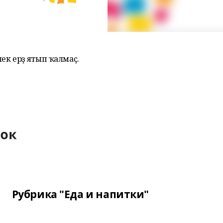
лек ерҙә ятып ҡалмаҫ.
Рубрика "Еда и напитки"