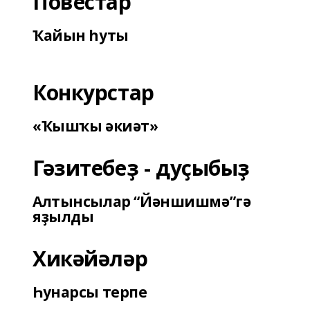
Повестар
Ҡайын һуты
Конкурстар
«Ҡышҡы әкиәт»
Гәзитебеҙ - дуҫыбыҙ
Алтынсылар “Йәншишмә”гә
яҙылды
Хикәйәләр
Һунарсы терпе