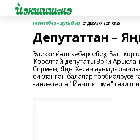
Гәзитебеҙ - дуҫыбыҙ
21 ДЕКАБРЯ 2021, 08:25
Депутаттан – Я
Элекке йәш хәбәрсебеҙ, Башҡор
Ҡоролтай депутаты Зәки Арыҫлан
Сермән, Яңы Хәсән ауылдарында
сикләнгән балалар тәрбиәләүсе ға
ғаиләләргә "Йәншишмә" гәзитен