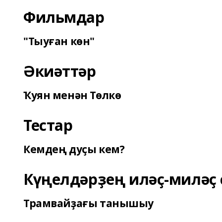
Фильмдар
"Тыуған көн"
Әкиәттәр
Ҡуян менән Төлкө
Тестар
Кемдең дуҫы кем?
Күңелдәрҙең иләҫ-миләҫ 
Трамвайҙағы танышыу