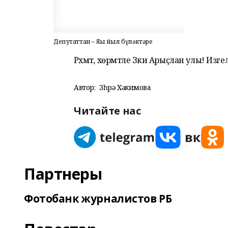
Депутаттан – Яңы йыл бүләктәре
Рәхмәт, хөрмәтле Зәки Арыҫлан улы! Изге
Автор:
Зөһрә Хәкимова
Читайте нас
Партнеры
Фотобанк журналистов РБ