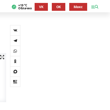
+19 °С
VK
OK
Макс
Облачно