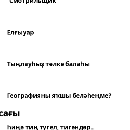
“Смотрильщик”
Елғыуар
Тыңлауһыҙ төлкө балаһы
Географияны яҡшы беләһеңме?
сағы
Һиңә тиң түгел, тигәндәр...