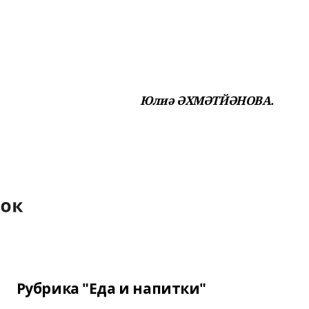
Юлиә ӘХМӘТЙӘНОВА.
Рубрика "Еда и напитки"