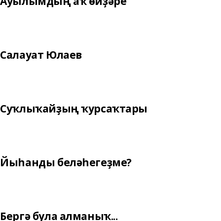
Ауылымдың аҡ өйҙәре
Салауат Юлаев
Суҡлыҡайҙың ҡурсаҡтары
Йыһанды беләһегеҙме?
Бергә була алманыҡ...