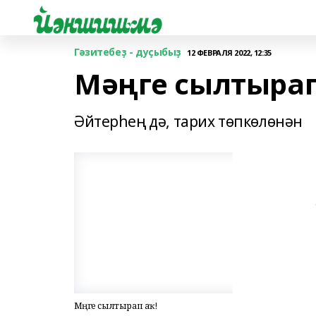
Гәзитебеҙ - дуҫыбыҙ
12 ФЕВРАЛЯ 2022, 12:35
Мәңге сылтырап
Әйтерһең дә, тарих төпкөлөнән
Мәңге сылтырап аҡ!