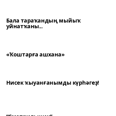
Бала тараҡандың мыйыҡ
уйнатҡаны...
«Ҡоштарға ашхана»
Нисек ҡыуанғанымды күрһәгеҙ!