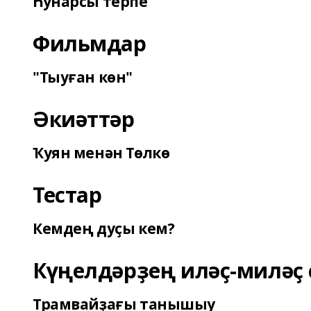
Һунарсы терпе
Фильмдар
"Тыуған көн"
Әкиәттәр
Ҡуян менән Төлкө
Тестар
Кемдең дуҫы кем?
Күңелдәрҙең иләҫ-миләҫ 
Трамвайҙағы танышыу