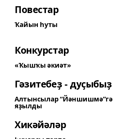
Повестар
Ҡайын һуты
Конкурстар
«Ҡышҡы әкиәт»
Гәзитебеҙ - дуҫыбыҙ
Алтынсылар “Йәншишмә”гә
яҙылды
Хикәйәләр