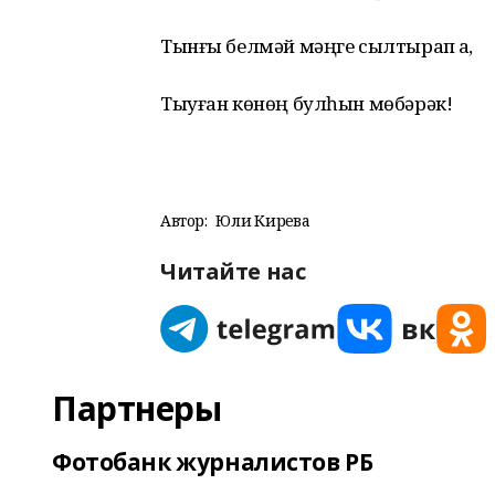
Тынғы белмәй мәңге сылтырап аҡ,
Тыуған көнөң булһын мөбәрәк!
Автор:
Юлиә Кирәева
Читайте нас
Партнеры
Фотобанк журналистов РБ