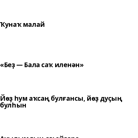
Ҡунаҡ малай
«Беҙ — Бала саҡ иленән»
Йөҙ һум аҡсаң булғансы, йөҙ дуҫың
булһын