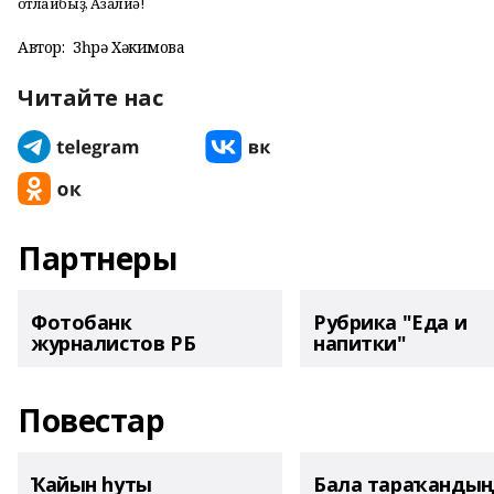
Ҡотлайбыҙ, Азалиә!
Автор:
Зөһрә Хәкимова
Читайте нас
Партнеры
Фотобанк
Рубрика "Еда и
журналистов РБ
напитки"
Повестар
Ҡайын һуты
Бала тараҡанды