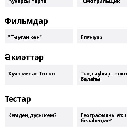
Һунарсы терпе
“Смотрильщик”
Фильмдар
"Тыуған көн"
Елғыуар
Әкиәттәр
Ҡуян менән Төлкө
Тыңлауһыҙ төлк
балаһы
Тестар
Кемдең дуҫы кем?
Географияны яҡ
беләһеңме?