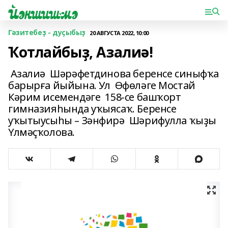
Гәзитебеҙ - дуҫыбыҙ
20 АВГУСТА 2022, 10:00
Ҡотлайбыҙ, Азалиә!
Азалиә Шәрәфетдинова беренсе синыфҡа
барырға йыйына. Ул Өфөләге Мостай
Кәрим исемендәге 158-се башҡорт
гимназияһында уҡыясаҡ. Беренсе
уҡытыусыһы – Зәнфирә Шәрифулла ҡыҙы
Үлмәҫҡолова.