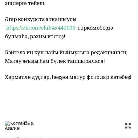
эшләргә тейеш.
Әгәр конкурста ҡатнашыусы
https://vk.com/club45440006
төркөмөбөҙҙә
булмаһа, рәхим итегеҙ!
Бәйгелә иң күп лайыҡ йыйыусыға редакцияның
Маҡтау ҡағыҙы һәм бүләк тапшыраласаҡ!
Хөрмәтле дуҫтар, һеҙҙән матур фотолар көтәбеҙ!