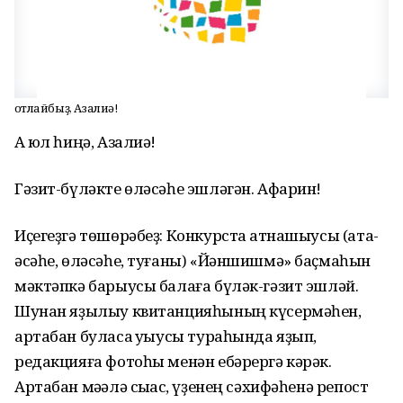
Ҡотлайбыҙ, Азалиә!
Аҡ юл һиңә, Азалиә!
Гәзит-бүләкте өләсәһе эшләгән. Афарин!
Иҫегеҙгә төшөрәбеҙ: Конкурста ҡатнашыусы (ата-
әсәһе, өләсәһе, туғаны) «Йәншишмә» баҫмаһын
мәктәпкә барыусы балаға бүләк-гәзит эшләй.
Шунан яҙылыу квитанцияһының күсермәһен,
артабан буласаҡ уҡыусы тураһында яҙып,
редакцияға фотоһы менән ебәрергә кәрәк.
Артабан мәҡәлә сыҡҡас, үҙенең сәхифәһенә репост