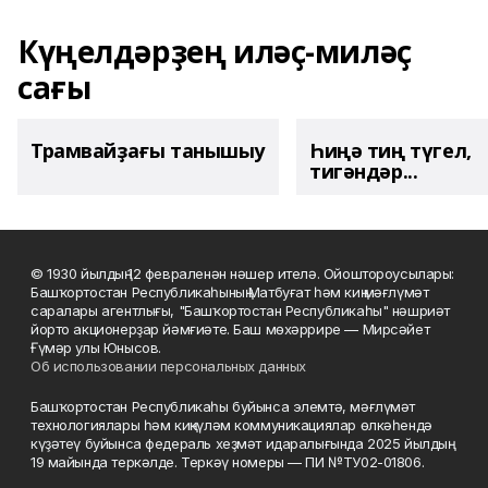
Күңелдәрҙең иләҫ-миләҫ
сағы
Трамвайҙағы танышыу
Һиңә тиң түгел,
тигәндәр...
© 1930 йылдың 12 февраленән нәшер ителә. Ойоштороусылары:
Башҡортостан Республикаһының Матбуғат һәм киң мәғлүмәт
саралары агентлығы, "Башҡортостан Республикаһы" нәшриәт
йорто акционерҙар йәмғиәте. Баш мөхәррире — Мирсәйет
Ғүмәр улы Юнысов.
Об использовании персональных данных
Башҡортостан Республикаһы буйынса элемтә, мәғлүмәт
технологиялары һәм киңкүләм коммуникациялар өлкәһендә
күҙәтеү буйынса федераль хеҙмәт идаралығында 2025 йылдың
19 майында теркәлде. Теркәү номеры — ПИ №ТУ02-01806.