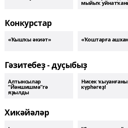
мыйыҡ уйнатҡаны
Конкурстар
«Ҡышҡы әкиәт»
«Ҡоштарға ашха
Гәзитебеҙ - дуҫыбыҙ
Алтынсылар
Нисек ҡыуанған
“Йәншишмә”гә
күрһәгеҙ!
яҙылды
Хикәйәләр