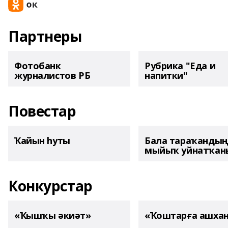
Партнеры
Фотобанк
Рубрика "Еда и
журналистов РБ
напитки"
Повестар
Ҡайын һуты
Бала тараҡанды
мыйыҡ уйнатҡаны
Конкурстар
«Ҡышҡы әкиәт»
«Ҡоштарға ашха