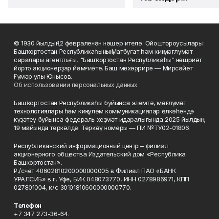
© 1930 йылдың 12 февраленән нәшер ителә. Ойоштороусылары:
Башҡортостан Республикаһының Матбуғат һәм киң мәғлүмәт
саралары агентлығы, "Башҡортостан Республикаһы" нәшриәт
йорто акционерҙар йәмғиәте. Баш мөхәррире — Мирсәйет
Ғүмәр улы Юнысов.
Об использовании персональных данных
Башҡортостан Республикаһы буйынса элемтә, мәғлүмәт
технологиялары һәм киңкүләм коммуникациялар өлкәһендә
күҙәтеү буйынса федераль хеҙмәт идаралығында 2025 йылдың
19 майында теркәлде. Теркәү номеры — ПИ №ТУ02-01806.
Республиканский информационный центр – филиал
акционерного общества Издательский дом «Республика
Башкортостан».
Р./счёт 40602810200000000005 в Филиал ПАО «БАНК
УРАЛСИБ» в г. Уфе, БИК 048073770, ИНН 0278986971, КПП
027801004, к/с 30101810600000000770.
Телефон
+7 347 273-36-64.