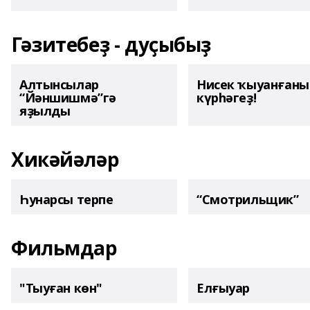
Гәзитебеҙ - дуҫыбыҙ
Алтынсылар
Нисек ҡыуанған
“Йәншишмә”гә
күрһәгеҙ!
яҙылды
Хикәйәләр
Һунарсы терпе
“Смотрильщик”
Фильмдар
"Тыуған көн"
Елғыуар