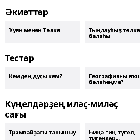
Әкиәттәр
Ҡуян менән Төлкө
Тыңлауһыҙ төлк
балаһы
Тестар
Кемдең дуҫы кем?
Географияны яҡ
беләһеңме?
Күңелдәрҙең иләҫ-миләҫ
сағы
Трамвайҙағы танышыу
Һиңә тиң түгел,
тигәндәр...