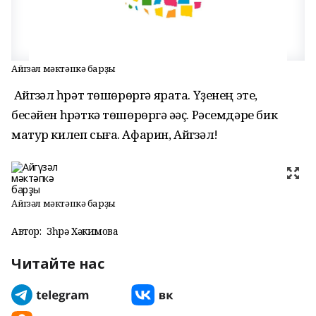
Айгүзәл мәктәпкә барҙы
Айгүзәл һүрәт төшөрөргә ярата. Үҙенең эте,
бесәйен һүрәткә төшөрөргә әүәҫ. Рәсемдәре бик
матур килеп сыға. Афарин, Айгүзәл!
Айгүзәл мәктәпкә барҙы
Автор:
Зөһрә Хәкимова
Читайте нас