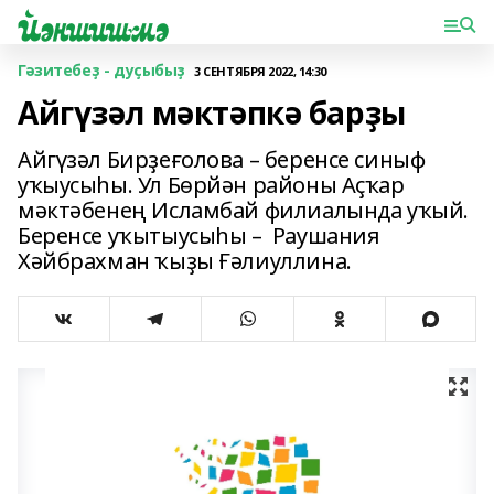
Гәзитебеҙ - дуҫыбыҙ
3 СЕНТЯБРЯ 2022, 14:30
Айгүзәл мәктәпкә барҙы
Айгүзәл Бирҙеғолова – беренсе синыф
уҡыусыһы. Ул Бөрйән районы Аҫҡар
мәктәбенең Исламбай филиалында уҡый.
Беренсе уҡытыусыһы – Раушания
Хәйбрахман ҡыҙы Ғәлиуллина.