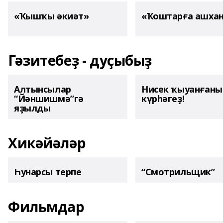
«Ҡышҡы әкиәт»
«Ҡоштарға ашха
Гәзитебеҙ - дуҫыбыҙ
Алтынсылар
Нисек ҡыуанған
“Йәншишмә”гә
күрһәгеҙ!
яҙылды
Хикәйәләр
Һунарсы терпе
“Смотрильщик”
Фильмдар