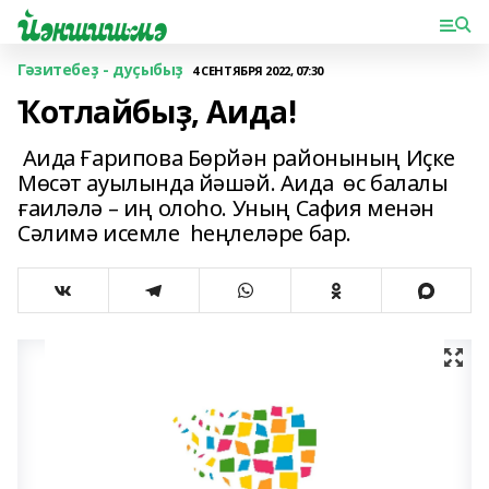
Гәзитебеҙ - дуҫыбыҙ
4 СЕНТЯБРЯ 2022, 07:30
Ҡотлайбыҙ, Аида!
Аида Ғарипова Бөрйән районының Иҫке
Мөсәт ауылында йәшәй. Аида өс балалы
ғаиләлә – иң олоһо. Уның Сафия менән
Сәлимә исемле һеңлеләре бар.