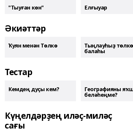
"Тыуған көн"
Елғыуар
Әкиәттәр
Ҡуян менән Төлкө
Тыңлауһыҙ төлк
балаһы
Тестар
Кемдең дуҫы кем?
Географияны яҡ
беләһеңме?
Күңелдәрҙең иләҫ-миләҫ
сағы