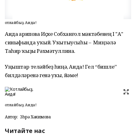
Ҡотлайбыҙ, Аида!
Аида Ғарипова Иҫке Собханғол мәктәбенең I "А"
синыфында уҡый. Уҡытыусыһы – Миңзәлә
Таһир ҡыҙы Рәхмәтуллина.
Уңыштар теләйбеҙ һиңә, Аида! Гел “бишле”
билдәләренә генә уҡы, йәме!
Ҡотлайбыҙ, Аида!
Автор:
Зөһрә Хәкимова
Читайте нас