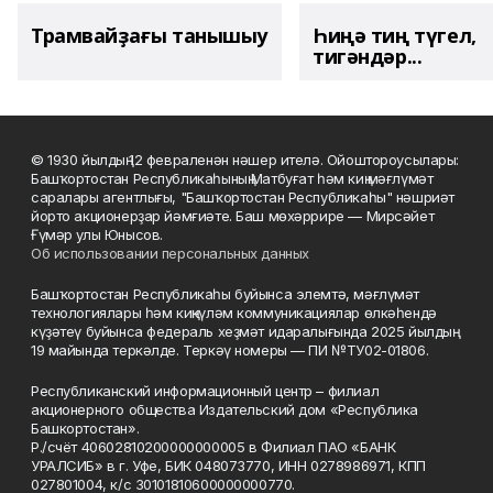
Трамвайҙағы танышыу
Һиңә тиң түгел,
тигәндәр...
© 1930 йылдың 12 февраленән нәшер ителә. Ойоштороусылары:
Башҡортостан Республикаһының Матбуғат һәм киң мәғлүмәт
саралары агентлығы, "Башҡортостан Республикаһы" нәшриәт
йорто акционерҙар йәмғиәте. Баш мөхәррире — Мирсәйет
Ғүмәр улы Юнысов.
Об использовании персональных данных
Башҡортостан Республикаһы буйынса элемтә, мәғлүмәт
технологиялары һәм киңкүләм коммуникациялар өлкәһендә
күҙәтеү буйынса федераль хеҙмәт идаралығында 2025 йылдың
19 майында теркәлде. Теркәү номеры — ПИ №ТУ02-01806.
Республиканский информационный центр – филиал
акционерного общества Издательский дом «Республика
Башкортостан».
Р./счёт 40602810200000000005 в Филиал ПАО «БАНК
УРАЛСИБ» в г. Уфе, БИК 048073770, ИНН 0278986971, КПП
027801004, к/с 30101810600000000770.