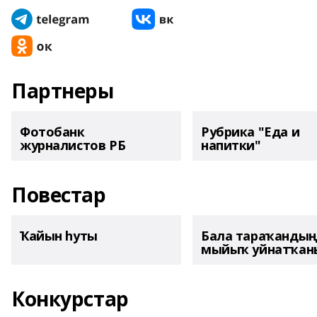
Партнеры
Фотобанк
Рубрика "Еда и
журналистов РБ
напитки"
Повестар
Ҡайын һуты
Бала тараҡанды
мыйыҡ уйнатҡаны
Конкурстар