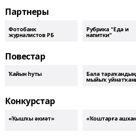
Партнеры
Фотобанк
Рубрика "Еда и
журналистов РБ
напитки"
Повестар
Ҡайын һуты
Бала тараҡанды
мыйыҡ уйнатҡаны
Конкурстар
«Ҡышҡы әкиәт»
«Ҡоштарға ашха