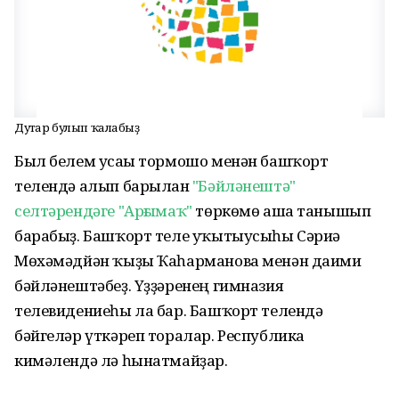
Дуҫтар булып ҡалабыҙ
Был белем усағы тормошо менән башҡорт
телендә алып барылған
"Бәйләнештә"
селтәрендәге "Арғымаҡ"
төркөмө аша танышып
барабыҙ. Башҡорт теле уҡытыусыһы Сәриә
Мөхәмәдйән ҡыҙы Ҡаһарманова менән даими
бәйләнештәбеҙ. Үҙҙәренең гимназия
телевидениеһы ла бар. Башҡорт телендә
бәйгеләр үткәреп торалар. Республика
кимәлендә лә һынатмайҙар.