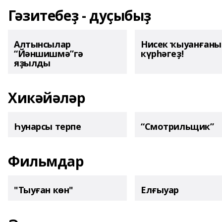
Гәзитебеҙ - дуҫыбыҙ
Алтынсылар
Нисек ҡыуанған
“Йәншишмә”гә
күрһәгеҙ!
яҙылды
Хикәйәләр
Һунарсы терпе
“Смотрильщик”
Фильмдар
"Тыуған көн"
Елғыуар