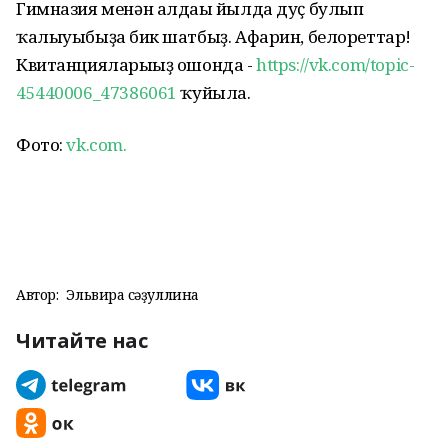
Гимназия менән алдағы йылда дуҫ булып
ҡалыуыбыҙға бик шатбыҙ. Афарин, белореттар!
Квитанцияларығыҙ ошонда -
https://vk.com/topic-
45440006_47386061
ҡуйыла.
Фото:
vk.com.
Автор:
Эльвира Әсәҙуллина
Читайте нас