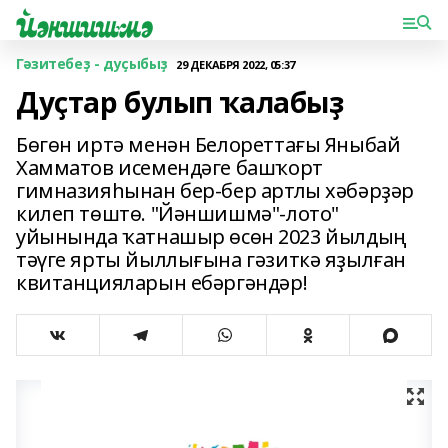
Гәзитебеҙ - дуҫыбыҙ
29 ДЕКАБРЯ 2022, 05:37
Дуҫтар булып ҡалабыҙ
Бөгөн иртә менән Белореттағы Яныбай
Хамматов исемендәге башҡорт
гимназияһынан бер-бер артлы хәбәрҙәр
килеп төштө. "Йәншишмә"-лото"
уйынында ҡатнашыр өсөн 2023 йылдың
тәүге ярты йыллығына гәзиткә яҙылған
квитанцияларын ебәргәндәр!