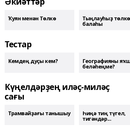
Әкиәттәр
Ҡуян менән Төлкө
Тыңлауһыҙ төлк
балаһы
Тестар
Кемдең дуҫы кем?
Географияны яҡ
беләһеңме?
Күңелдәрҙең иләҫ-миләҫ
сағы
Трамвайҙағы танышыу
Һиңә тиң түгел,
тигәндәр...