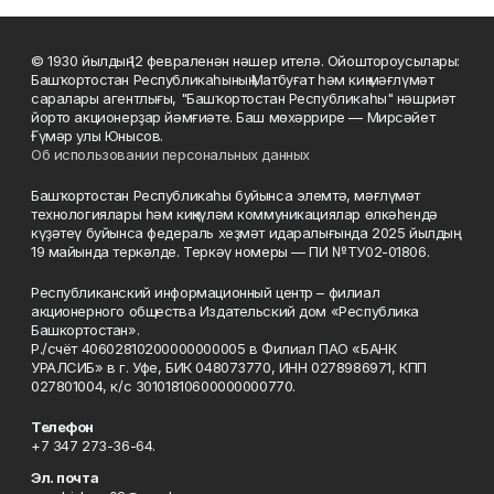
© 1930 йылдың 12 февраленән нәшер ителә. Ойоштороусылары:
Башҡортостан Республикаһының Матбуғат һәм киң мәғлүмәт
саралары агентлығы, "Башҡортостан Республикаһы" нәшриәт
йорто акционерҙар йәмғиәте. Баш мөхәррире — Мирсәйет
Ғүмәр улы Юнысов.
Об использовании персональных данных
Башҡортостан Республикаһы буйынса элемтә, мәғлүмәт
технологиялары һәм киңкүләм коммуникациялар өлкәһендә
күҙәтеү буйынса федераль хеҙмәт идаралығында 2025 йылдың
19 майында теркәлде. Теркәү номеры — ПИ №ТУ02-01806.
Республиканский информационный центр – филиал
акционерного общества Издательский дом «Республика
Башкортостан».
Р./счёт 40602810200000000005 в Филиал ПАО «БАНК
УРАЛСИБ» в г. Уфе, БИК 048073770, ИНН 0278986971, КПП
027801004, к/с 30101810600000000770.
Телефон
+7 347 273-36-64.
Эл. почта