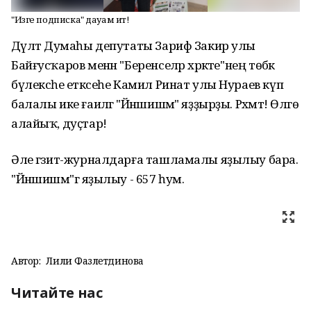
"Изге подписка" дауам итә!
Дәүләт Думаһы депутаты Зариф Закир улы
Байғусҡаров менән "Беренселәр хәрәкәте"нең төбәк
бүлексәһе етәксеһе Камил Ринат улы Нураев күп
балалы ике ғаиләгә "Йәншишмә" яҙҙырҙы. Рәхмәт! Өлгө
алайыҡ, дуҫтар!
Әле гәзит-журналдарға ташламалы яҙылыу бара.
"Йәншишмә"гә яҙылыу - 657 һум.
Автор:
Лилиә Фазлетдинова
Читайте нас