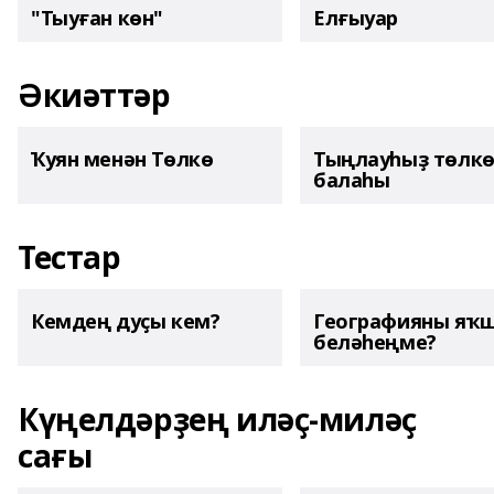
"Тыуған көн"
Елғыуар
Әкиәттәр
Ҡуян менән Төлкө
Тыңлауһыҙ төлк
балаһы
Тестар
Кемдең дуҫы кем?
Географияны яҡ
беләһеңме?
Күңелдәрҙең иләҫ-миләҫ
сағы