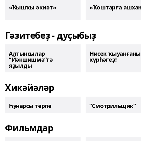
«Ҡышҡы әкиәт»
«Ҡоштарға ашха
Гәзитебеҙ - дуҫыбыҙ
Алтынсылар
Нисек ҡыуанған
“Йәншишмә”гә
күрһәгеҙ!
яҙылды
Хикәйәләр
Һунарсы терпе
“Смотрильщик”
Фильмдар