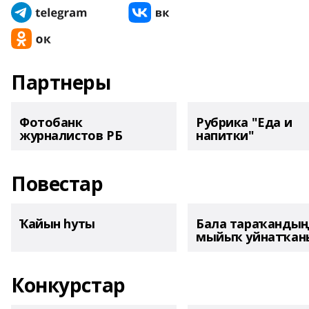
Партнеры
Фотобанк
Рубрика "Еда и
журналистов РБ
напитки"
Повестар
Ҡайын һуты
Бала тараҡанды
мыйыҡ уйнатҡаны
Конкурстар