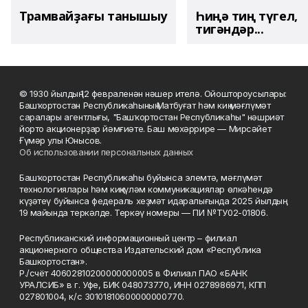
Трамвайҙағы танышыу
Һиңә тиң түгел,
тигәндәр...
© 1930 йылдың 12 февраленән нәшер ителә. Ойоштороусылары:
Башҡортостан Республикаһының Матбуғат һәм киң мәғлүмәт
саралары агентлығы, "Башҡортостан Республикаһы" нәшриәт
йорто акционерҙар йәмғиәте. Баш мөхәррире — Мирсәйет
Ғүмәр улы Юнысов.
Об использовании персональных данных
Башҡортостан Республикаһы буйынса элемтә, мәғлүмәт
технологиялары һәм киңкүләм коммуникациялар өлкәһендә
күҙәтеү буйынса федераль хеҙмәт идаралығында 2025 йылдың
19 майында теркәлде. Теркәү номеры — ПИ №ТУ02-01806.
Республиканский информационный центр – филиал
акционерного общества Издательский дом «Республика
Башкортостан».
Р./счёт 40602810200000000005 в Филиал ПАО «БАНК
УРАЛСИБ» в г. Уфе, БИК 048073770, ИНН 0278986971, КПП
027801004, к/с 30101810600000000770.