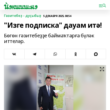
Гәзитебеҙ - дуҫыбыҙ
5 ДЕКАБРЯ 2025, 08:54
"Изге подписка" дауам итә!
Бөгөн гәзитебеҙҙе баймаҡтарға бүләк
иттеләр.