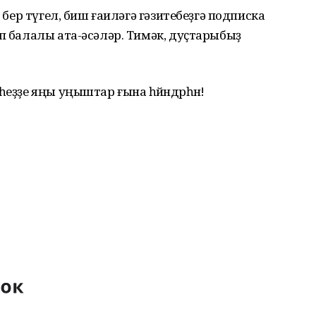
в бер түгел, биш ғаиләгә гәзитебеҙгә подписка
үп балалы ата-әсәләр. Тимәк, дуҫтарыбыҙ
еҙҙе яңы уңыштар ғына һөйөндөрһөн!