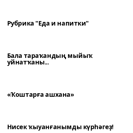
Рубрика "Еда и напитки"
Бала тараҡандың мыйыҡ
уйнатҡаны...
«Ҡоштарға ашхана»
Нисек ҡыуанғанымды күрһәгеҙ!