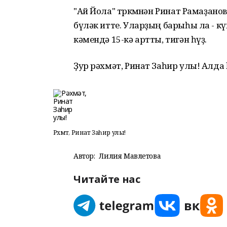
"Ай Йола" төркөмөнән Ринат Рамаҙано
бүләк итте. Уларҙың барыһы ла - к
кәмендә 15-кә артты, тигән һүҙ.
Ҙур рәхмәт, Ринат Заһир улы! Алда һ
Рәхмәт, Ринат Заһир улы!
Автор:
Лилия Мавлетова
Читайте нас