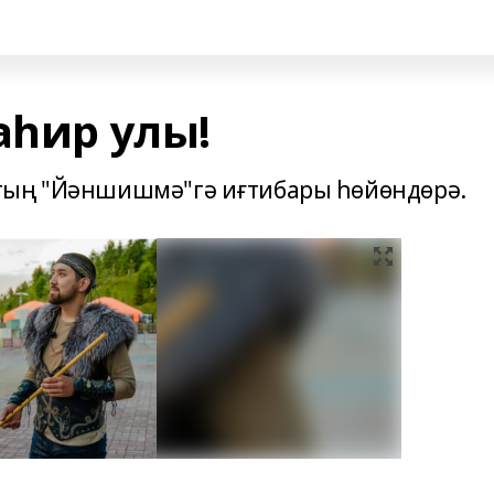
аһир улы!
тың "Йәншишмә"гә иғтибары һөйөндөрә.