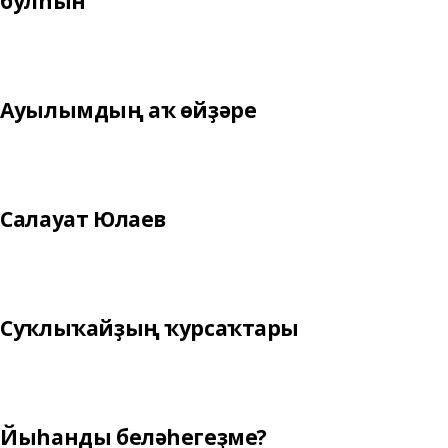
булһын
Ауылымдың аҡ өйҙәре
Салауат Юлаев
Суҡлыҡайҙың ҡурсаҡтары
Йыһанды беләһегеҙме?