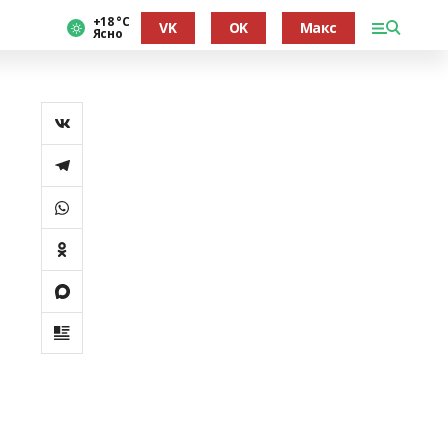
+18 °С
VK
OK
Макс
Ясно