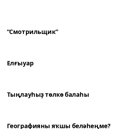
“Смотрильщик”
Елғыуар
Тыңлауһыҙ төлкө балаһы
Географияны яҡшы беләһеңме?