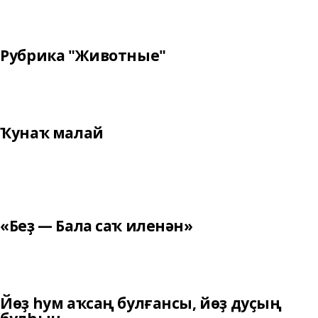
Рубрика "Животные"
Ҡунаҡ малай
«Беҙ — Бала саҡ иленән»
Йөҙ һум аҡсаң булғансы, йөҙ дуҫың