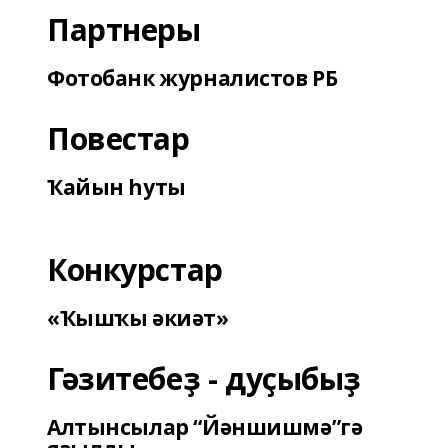
Партнеры
Фотобанк журналистов РБ
Повестар
Ҡайын һуты
Конкурстар
«Ҡышҡы әкиәт»
Гәзитебеҙ - дуҫыбыҙ
Алтынсылар “Йәншишмә”гә