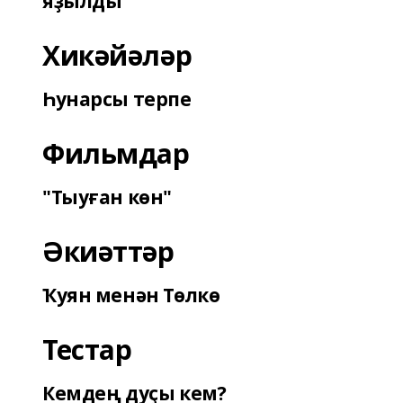
яҙылды
Хикәйәләр
Һунарсы терпе
Фильмдар
"Тыуған көн"
Әкиәттәр
Ҡуян менән Төлкө
Тестар
Кемдең дуҫы кем?