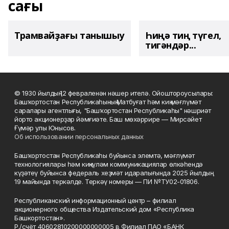
сағы
Трамвайҙағы танышыу
Һиңә тиң түгел,
тигәндәр...
© 1930 йылдың 12 февраленән нәшер ителә. Ойоштороусылары:
Башҡортостан Республикаһының Матбуғат һәм киң мәғлүмәт
саралары агентлығы, "Башҡортостан Республикаһы" нәшриәт
йорто акционерҙар йәмғиәте. Баш мөхәррире — Мирсәйет
Ғүмәр улы Юнысов.
Об использовании персональных данных
Башҡортостан Республикаһы буйынса элемтә, мәғлүмәт
технологиялары һәм киңкүләм коммуникациялар өлкәһендә
күҙәтеү буйынса федераль хеҙмәт идаралығында 2025 йылдың
19 майында теркәлде. Теркәү номеры — ПИ №ТУ02-01806.
Республиканский информационный центр – филиал
акционерного общества Издательский дом «Республика
Башкортостан».
Р./счёт 40602810200000000005 в Филиал ПАО «БАНК