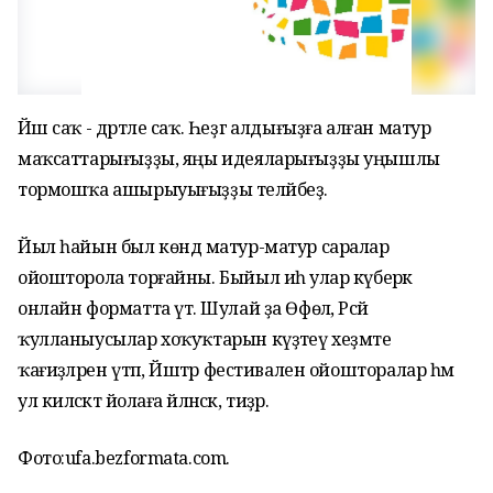
Йәш саҡ - дәртле саҡ. Һеҙгә алдығыҙға алған матур
маҡсаттарығыҙҙы, яңы идеяларығыҙҙы уңышлы
тормошҡа ашырыуығыҙҙы теләйбеҙ.
Йыл һайын был көндә матур-матур саралар
ойошторола торғайны. Быйыл иһә улар күберәк
онлайн форматта үтә. Шулай ҙа Өфөлә, Рәсәй
ҡулланыусылар хоҡуҡтарын күҙәтеү хеҙмәте
ҡағиҙәләрен үтәп, Йәштәр фестивален ойошторалар һәм
ул киләсәктә йолаға әйләнәсәк, тиҙәр.
Фото:ufa.bezformata.com.