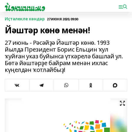
Иҫтәлекле көндәр
27 ИЮНЯ 2020, 09:00
Йәштәр көнө менән!
27 июнь - Рәсәйҙә Йәштәр көнө. 1993
йылда Президент Борис Ельцин ҡул
ҡуйған указ буйынса үткәрелә башлай ул.
Бөтә йәштәрҙе байрам менән ихлас
күңелдән ҡотлайбыҙ!