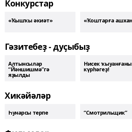
Конкурстар
«Ҡышҡы әкиәт»
«Ҡоштарға ашха
Гәзитебеҙ - дуҫыбыҙ
Алтынсылар
Нисек ҡыуанған
“Йәншишмә”гә
күрһәгеҙ!
яҙылды
Хикәйәләр
Һунарсы терпе
“Смотрильщик”