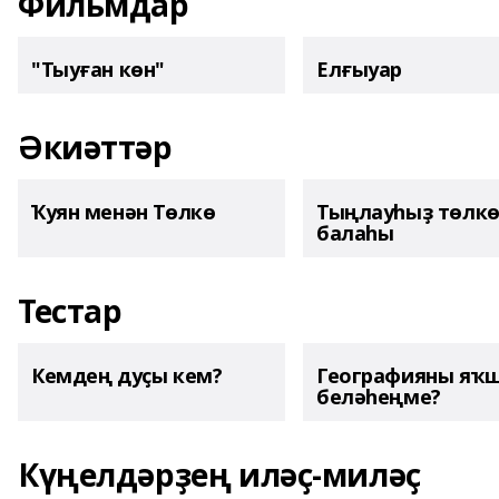
Фильмдар
"Тыуған көн"
Елғыуар
Әкиәттәр
Ҡуян менән Төлкө
Тыңлауһыҙ төлк
балаһы
Тестар
Кемдең дуҫы кем?
Географияны яҡ
беләһеңме?
Күңелдәрҙең иләҫ-миләҫ