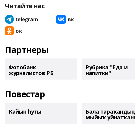
Читайте нас
Партнеры
Фотобанк
Рубрика "Еда и
журналистов РБ
напитки"
Повестар
Ҡайын һуты
Бала тараҡанды
мыйыҡ уйнатҡаны