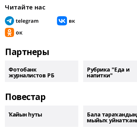
Читайте нас
Партнеры
Фотобанк
Рубрика "Еда и
журналистов РБ
напитки"
Повестар
Ҡайын һуты
Бала тараҡанды
мыйыҡ уйнатҡаны