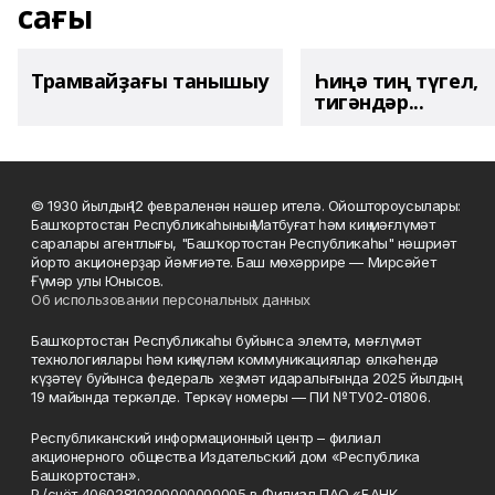
сағы
Трамвайҙағы танышыу
Һиңә тиң түгел,
тигәндәр...
© 1930 йылдың 12 февраленән нәшер ителә. Ойоштороусылары:
Башҡортостан Республикаһының Матбуғат һәм киң мәғлүмәт
саралары агентлығы, "Башҡортостан Республикаһы" нәшриәт
йорто акционерҙар йәмғиәте. Баш мөхәррире — Мирсәйет
Ғүмәр улы Юнысов.
Об использовании персональных данных
Башҡортостан Республикаһы буйынса элемтә, мәғлүмәт
технологиялары һәм киңкүләм коммуникациялар өлкәһендә
күҙәтеү буйынса федераль хеҙмәт идаралығында 2025 йылдың
19 майында теркәлде. Теркәү номеры — ПИ №ТУ02-01806.
Республиканский информационный центр – филиал
акционерного общества Издательский дом «Республика
Башкортостан».
Р./счёт 40602810200000000005 в Филиал ПАО «БАНК