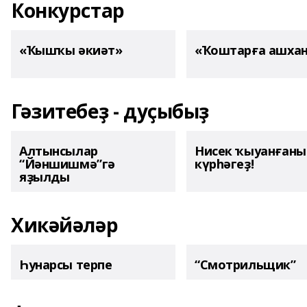
Конкурстар
«Ҡышҡы әкиәт»
«Ҡоштарға ашха
Гәзитебеҙ - дуҫыбыҙ
Алтынсылар
Нисек ҡыуанған
“Йәншишмә”гә
күрһәгеҙ!
яҙылды
Хикәйәләр
Һунарсы терпе
“Смотрильщик”