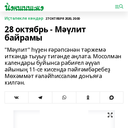
Иҫтәлекле көндәр
27 ОКТЯБРЯ 2020, 20:00
28 октябрь - Мәүлит
байрамы
"Мәүлит" һүҙен ғәрәпсәнән тәржемә
иткәндә тыуыу тигәнде аңлата. Мосолман
календары буйынса рабиғел әүүәл
айының 11-cе кисендә пәйғәмбәребеҙ
Мөхәммәт ғәләйһиссәләм донъяға
килгән.