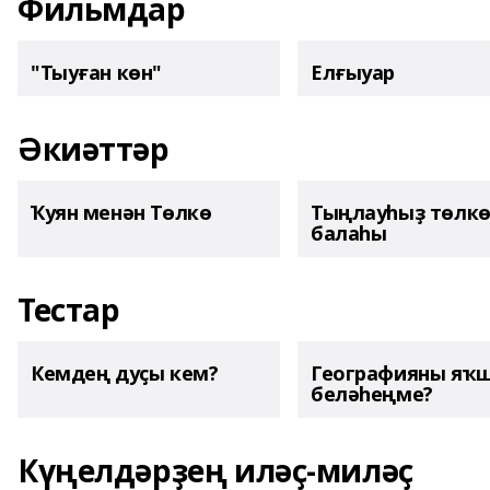
Фильмдар
"Тыуған көн"
Елғыуар
Әкиәттәр
Ҡуян менән Төлкө
Тыңлауһыҙ төлк
балаһы
Тестар
Кемдең дуҫы кем?
Географияны яҡ
беләһеңме?
Күңелдәрҙең иләҫ-миләҫ