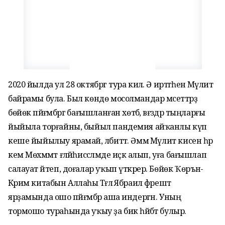
2020 йылда ул 28 октябргә тура килә. Ә иртәгәһенә Мәүлит
байрамы була. Был көндө мосолмандар мәсеттәрҙә
бөйөк пәйғәмбәргә бағышланған хөтбә, вәғәздәр тыңларғы
йыйыла торғайны, быйыл пандемия айҡанлы күп
кеше йыйылыу ярамай, әлбиттә. Әммә Мәүлит кисен һәр
кем Мөхәммәт ғәләйһиссәләмде иҫкә алып, уға бағышлап
салауат әйтеп, доғалар уҡып үткәрер. Бөйөк Ҡөръән-
Кәрим китабын Аллаһы Тәғәлә Ябраил фәрештә
ярҙамында ошо пәйғәмбәр аша индергән. Уның
тормошо тураһында уҡыу ҙа бик һәйбәт булыр.