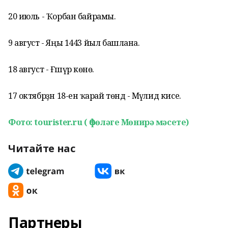
20 июль - Ҡорбан байрамы.
9 август - Яңы 1443 йыл башлана.
18 август - Ғәшүрә көнө.
17 октябрҙән 18-енә ҡарай төндә - Мәүлид кисе.
Фото: tourister.ru ( Өфөләге Мөнирә мәсете)
Читайте нас
Партнеры