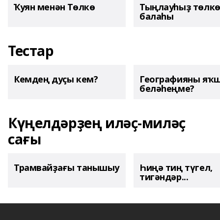
Ҡуян менән Төлкө
Тыңлауһыҙ төлк
балаһы
Тестар
Кемдең дуҫы кем?
Географияны яҡ
беләһеңме?
Күңелдәрҙең иләҫ-миләҫ
сағы
Трамвайҙағы танышыу
Һиңә тиң түгел,
тигәндәр...