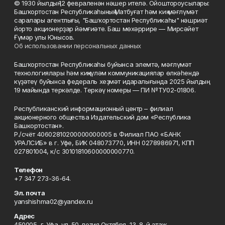
© 1930 йылдың 12 февраленән нәшер ителә. Ойоштороусылары:
Башҡортостан Республикаһының Матбуғат һәм киң мәғлүмәт
саралары агентлығы, "Башҡортостан Республикаһы" нәшриәт
йорто акционерҙар йәмғиәте. Баш мөхәррире — Мирсәйет
Ғүмәр улы Юнысов.
Об использовании персональных данных
Башҡортостан Республикаһы буйынса элемтә, мәғлүмәт
технологиялары һәм киңкүләм коммуникациялар өлкәһендә
күҙәтеү буйынса федераль хеҙмәт идаралығында 2025 йылдың
19 майында теркәлде. Теркәү номеры — ПИ №ТУ02-01806.
Республиканский информационный центр – филиал
акционерного общества Издательский дом «Республика
Башкортостан».
Р./счёт 40602810200000000005 в Филиал ПАО «БАНК
УРАЛСИБ» в г. Уфе, БИК 048073770, ИНН 0278986971, КПП
027801004, к/с 30101810600000000770.
Телефон
+7 347 273-36-64.
Эл. почта
yanshishma02@yandex.ru
Адрес
450005, г. Уфа, ул. 50-летия Октября, 13, 8-й этаж