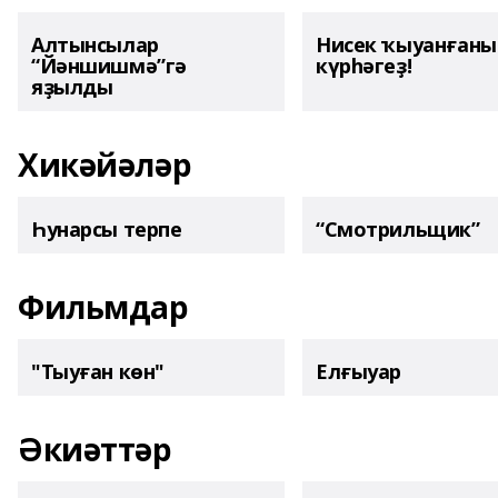
Алтынсылар
Нисек ҡыуанған
“Йәншишмә”гә
күрһәгеҙ!
яҙылды
Хикәйәләр
Һунарсы терпе
“Смотрильщик”
Фильмдар
"Тыуған көн"
Елғыуар
Әкиәттәр