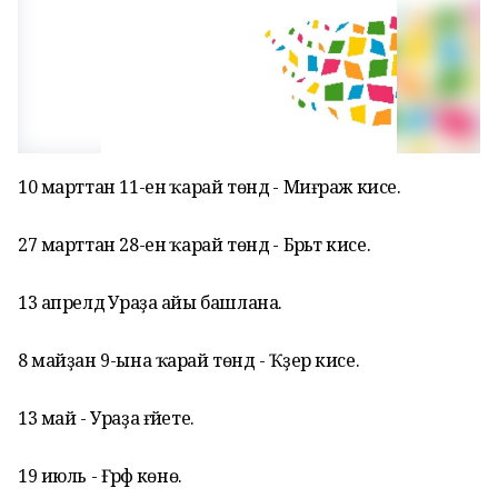
10 марттан 11-енә ҡарай төндә - Миғраж кисе.
27 марттан 28-енә ҡарай төндә - Бәрәьәт кисе.
13 апрелдә Ураҙа айы башлана.
8 майҙан 9-ына ҡарай төндә - Ҡәҙер кисе.
13 май - Ураҙа ғәйете.
19 июль - Ғәрәфә көнө.