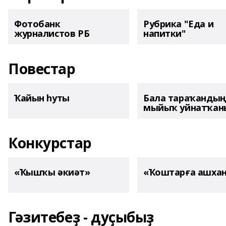
Фотобанк
Рубрика "Еда и
журналистов РБ
напитки"
Повестар
Ҡайын һуты
Бала тараҡанды
мыйыҡ уйнатҡаны
Конкурстар
«Ҡышҡы әкиәт»
«Ҡоштарға ашха
Гәзитебеҙ - дуҫыбыҙ