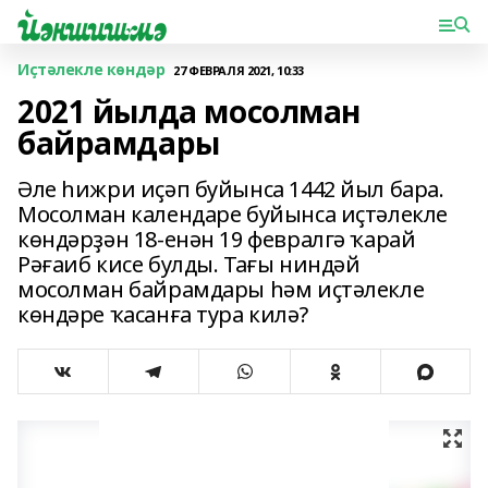
Иҫтәлекле көндәр
27 ФЕВРАЛЯ 2021, 10:33
2021 йылда мосолман
байрамдары
Әле һижри иҫәп буйынса 1442 йыл бара.
Мосолман календаре буйынса иҫтәлекле
көндәрҙән 18-енән 19 февралгә ҡарай
Рәғаиб кисе булды. Тағы ниндәй
мосолман байрамдары һәм иҫтәлекле
көндәре ҡасанға тура килә?