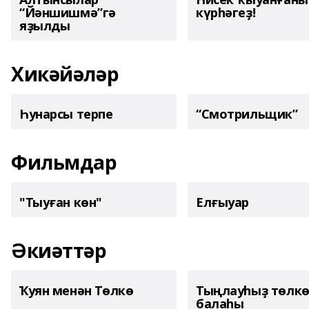
“Йәншишмә”гә
күрһәгеҙ!
яҙылды
Хикәйәләр
Һунарсы терпе
“Смотрильщик”
Фильмдар
"Тыуған көн"
Елғыуар
Әкиәттәр
Ҡуян менән Төлкө
Тыңлауһыҙ төлк
балаһы