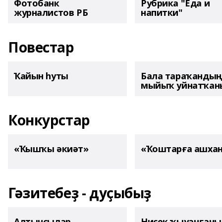
Фотобанк
Рубрика "Еда и
журналистов РБ
напитки"
Повестар
Ҡайын һуты
Бала тараҡанды
мыйыҡ уйнатҡаны
Конкурстар
«Ҡышҡы әкиәт»
«Ҡоштарға ашха
Гәзитебеҙ - дуҫыбыҙ
Алтынсылар
Нисек ҡыуанған