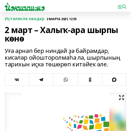
Иҫтәлекле көндәр
2 МАРТА 2021, 12:35
2 март – Халыҡ-ара шырпы
көнө
Уға арнап бер ниндәй ҙә байрамдар,
кисәләр ойошторолмаһа ла, шырпының
тарихын иҫкә төшөрөп китәйек әле.