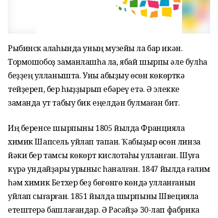
Рыбинск ҡалаһында уның музейы ла бар икән.
Тормошобоҙ заманлашһа ла, ябай шырпы әле булһа
беҙҙең ҡулланышта. Уны ҡабыҙыу өсөн көкөрткә
тейҙереп, бер һыҙҙырып ебәреү етә. Ә элекке
заманда ут табыу бик еңелдән булмаған бит.
Иң беренсе шырпыны 1805 йылда Францияла
химик Шапсель уйлап тапҡан. Ҡабыҙыр өсөн линза
йәки бер тамсы көкөрт кислотаһы ҡулланған. Шуға
күрә ундайҙары ҡурҡыныс һаналған. 1847 йылда ғалим
һәм химик Бетхер беҙ бөгөнгө көндә ҡулланғанын
уйлап сығарған. 1851 йылда шырпыны Швецияла
етештерә башлағандар. Ә Рәсәйҙә 30-лап фабрика