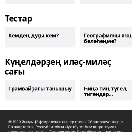
Тестар
Кемдең дуҫы кем?
Географияны яҡ
беләһеңме?
Күңелдәрҙең иләҫ-миләҫ
сағы
Трамвайҙағы танышыу
Һиңә тиң түгел,
тигәндәр...
© 1930 йылдың 12 февраленән нәшер ителә. Ойоштороусылары:
Башҡортостан Республикаһының Матбуғат һәм киң мәғлүмәт
саралары агентлығы, "Башҡортостан Республикаһы" нәшриәт