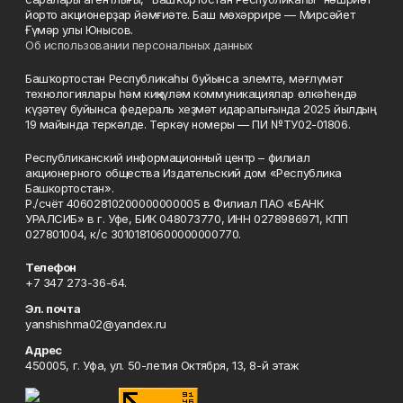
йорто акционерҙар йәмғиәте. Баш мөхәррире — Мирсәйет
Ғүмәр улы Юнысов.
Об использовании персональных данных
Башҡортостан Республикаһы буйынса элемтә, мәғлүмәт
технологиялары һәм киңкүләм коммуникациялар өлкәһендә
күҙәтеү буйынса федераль хеҙмәт идаралығында 2025 йылдың
19 майында теркәлде. Теркәү номеры — ПИ №ТУ02-01806.
Республиканский информационный центр – филиал
акционерного общества Издательский дом «Республика
Башкортостан».
Р./счёт 40602810200000000005 в Филиал ПАО «БАНК
УРАЛСИБ» в г. Уфе, БИК 048073770, ИНН 0278986971, КПП
027801004, к/с 30101810600000000770.
Телефон
+7 347 273-36-64.
Эл. почта
yanshishma02@yandex.ru
Адрес
450005, г. Уфа, ул. 50-летия Октября, 13, 8-й этаж