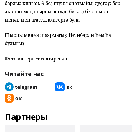
барлыҡҡа килгән. Ә беҙ шуны онотмайыҡ, дуҫтар: бер
ағастан мең шырпы эшләп була, ә бер шырпы
менән мең ағасты юҡ итергә була.
Шырпы менән шаярмағыҙ. Иғтибарлы һәм һаҡ
булығыҙ!
Фото интернет селтәренән.
Читайте нас
Партнеры