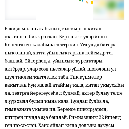
Бәләкәйҙән малай атаһының ҡысҡырып китап
уҡығанын бик яратҡан. Бер ваҡыт улар йәшәгән
Копенгаген ҡалаһына театр килә. Уға унда бигерәк тә
ныҡ оҡшай, хатта уйынсыҡтарына кейемдәр тегә
башлай. Әйтерһең дә, уйынсыҡ-ҡурсаҡтары –
актёрҙар, улар өсөн пьесалар уйлай, шөғөлөнән ул
шул тиклем ҡәнәғәтлелек таба. Тик күпмелер
ваҡыттан һуң малай атайһыҙ ҡала, китап уҡыусыһы
ла, театрға йөрөтөүсеһе лә булмай, актер булыу теләге
лә ҙур хыял булып ҡына ҡала. Һуңлап булһа ла,
гимназияға уҡырға инә. Беренсе шиғырҙарын,
әкиәттәрен шунда яҙа башлай. Гимназияны 22 йәшендә
генә тамамлай. Ханс яйлап ҡына донъяға яҙыусы