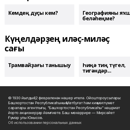
Кемдең дуҫы кем?
Географияны яҡ
беләһеңме?
Күңелдәрҙең иләҫ-миләҫ
сағы
Трамвайҙағы танышыу
Һиңә тиң түгел,
тигәндәр...
© 1930 йылдың 12 февраленән нәшер ителә. Ойоштороусылары:
Башҡортостан Республикаһының Матбуғат һәм киң мәғлүмәт
саралары агентлығы, "Башҡортостан Республикаһы" нәшриәт
йорто акционерҙар йәмғиәте. Баш мөхәррире — Мирсәйет
Ғүмәр улы Юнысов.
Об использовании персональных данных