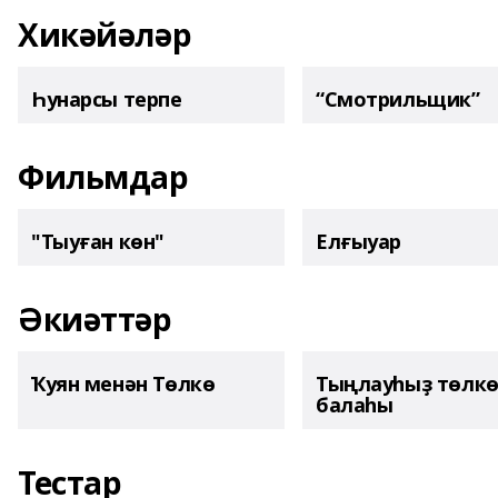
Хикәйәләр
Һунарсы терпе
“Смотрильщик”
Фильмдар
"Тыуған көн"
Елғыуар
Әкиәттәр
Ҡуян менән Төлкө
Тыңлауһыҙ төлк
балаһы
Тестар