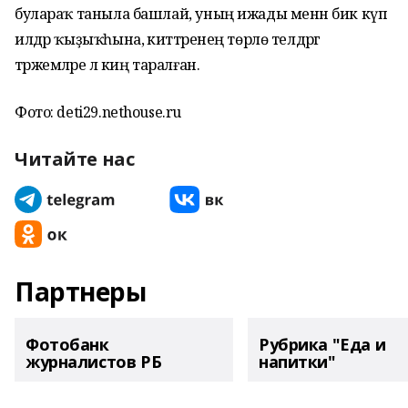
булараҡ таныла башлай, уның ижады менән бик күп
илдәр ҡыҙыҡһына, әкиәттәренең төрлө телдәргә
тәржемәләре лә киң таралған.
Фото: deti29.nethouse.ru
Читайте нас
Партнеры
Фотобанк
Рубрика "Еда и
журналистов РБ
напитки"