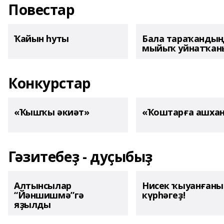
Повестар
Ҡайын һуты
Бала тараҡанды
мыйыҡ уйнатҡаны
Конкурстар
«Ҡышҡы әкиәт»
«Ҡоштарға ашха
Гәзитебеҙ - дуҫыбыҙ
Алтынсылар
Нисек ҡыуанған
“Йәншишмә”гә
күрһәгеҙ!
яҙылды