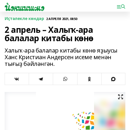
Иҫтәлекле көндәр
2 АПРЕЛЯ 2021, 08:50
2 апрель – Халыҡ-ара
балалар китабы көнө
Халыҡ-ара балалар китабы көнө яҙыусы
Ханс Кристиан Андерсен исеме менән
тығыҙ бәйләнгән.