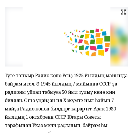
Тәүге тапҡыр Радио көнө Рәсәйҙә 1925 йылдың майында
байрам ителә. Ә 1945 йылдың 7 майында СССР-ҙа
радионы уйлап табыуға 50 йыл тулыу көнө киң
билдәләнә. Ошо уңайҙан ил Хөкүмәте йыл һайын 7
майҙа Радио көнөн билдәләргә ҡарар итә. Аҙаҡ 1980
йылдың 1 октябренән СССР Юғары Советы
тарафынан Указ менән раҫланып, байрам һәм