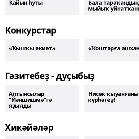
Ҡайын һуты
Бала тараҡанды
мыйыҡ уйнатҡаны
Конкурстар
«Ҡышҡы әкиәт»
«Ҡоштарға ашха
Гәзитебеҙ - дуҫыбыҙ
Алтынсылар
Нисек ҡыуанған
“Йәншишмә”гә
күрһәгеҙ!
яҙылды
Хикәйәләр