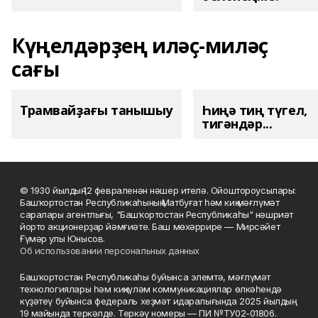
Күңелдәрҙең иләҫ-миләҫ
сағы
Трамвайҙағы танышыу
Һиңә тиң түгел,
тигәндәр...
© 1930 йылдың 12 февраленән нәшер ителә. Ойоштороусылары:
Башҡортостан Республикаһының Матбуғат һәм киң мәғлүмәт
саралары агентлығы, "Башҡортостан Республикаһы" нәшриәт
йорто акционерҙар йәмғиәте. Баш мөхәррире — Мирсәйет
Ғүмәр улы Юнысов.
Об использовании персональных данных
Башҡортостан Республикаһы буйынса элемтә, мәғлүмәт
технологиялары һәм киңкүләм коммуникациялар өлкәһендә
күҙәтеү буйынса федераль хеҙмәт идаралығында 2025 йылдың
19 майында теркәлде. Теркәү номеры — ПИ №ТУ02-01806.