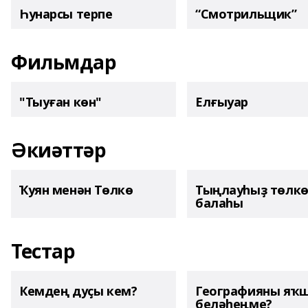
Һунарсы терпе
“Смотрильщик”
Фильмдар
"Тыуған көн"
Елғыуар
Әкиәттәр
Ҡуян менән Төлкө
Тыңлауһыҙ төлк
балаһы
Тестар
Кемдең дуҫы кем?
Географияны яҡ
беләһеңме?