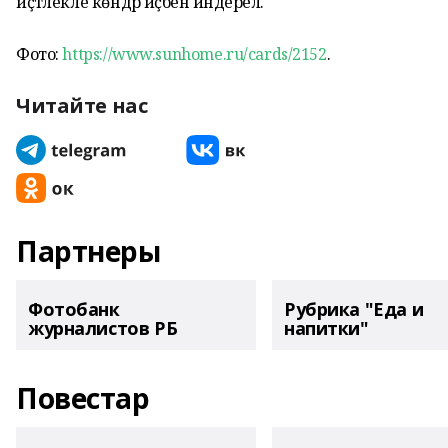
иҫтәлекле көндәр иҫәбенә индерелә.
Фото:
https://www.sunhome.ru/cards/2152
.
Читайте нас
Партнеры
Фотобанк
Рубрика "Еда и
журналистов РБ
напитки"
Повестар