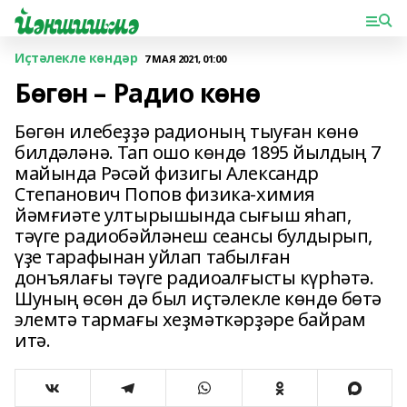
Иҫтәлекле көндәр
7 МАЯ 2021, 01:00
Бөгөн – Радио көнө
Бөгөн илебеҙҙә радионың тыуған көнө
билдәләнә. Тап ошо көндө 1895 йылдың 7
майында Рәсәй физигы Александр
Степанович Попов физика-химия
йәмғиәте ултырышында сығыш яһап,
тәүге радиобәйләнеш сеансы булдырып,
үҙе тарафынан уйлап табылған
донъялағы тәүге радиоалғысты күрһәтә.
Шуның өсөн дә был иҫтәлекле көндө бөтә
элемтә тармағы хеҙмәткәрҙәре байрам
итә.